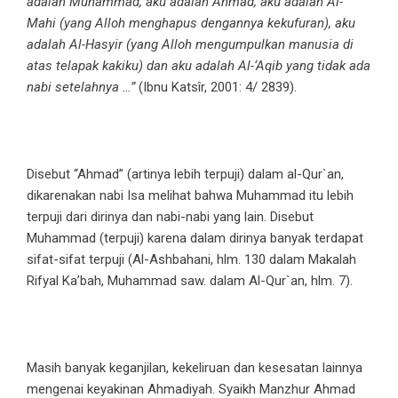
adalah Muhammad, aku adalah Ahmad, aku adalah Al-
Mahi (yang Alloh menghapus dengannya kekufuran), aku
adalah Al-Hasyir (yang Alloh mengumpulkan manusia di
atas telapak kakiku) dan aku adalah Al-‘Aqib yang tidak ada
nabi setelahnya …”
(Ibnu Katsîr, 2001: 4/ 2839).
Disebut “Ahmad” (artinya lebih terpuji) dalam al-Qur`an,
dikarenakan nabi Isa melihat bahwa Muhammad itu lebih
terpuji dari dirinya dan nabi-nabi yang lain. Disebut
Muhammad (terpuji) karena dalam dirinya banyak terdapat
sifat-sifat terpuji (Al-Ashbahani, hlm. 130 dalam Makalah
Rifyal Ka’bah, Muhammad saw. dalam Al-Qur`an, hlm. 7).
Masih banyak keganjilan, kekeliruan dan kesesatan lainnya
mengenai keyakinan Ahmadiyah. Syaikh Manzhur Ahmad