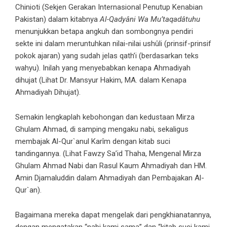
Chinioti (Sekjen Gerakan Internasional Penutup Kenabian
Pakistan) dalam kitabnya
Al-Qadyâni Wa Mu’taqadâtuhu
menunjukkan betapa angkuh dan sombongnya pendiri
sekte ini dalam meruntuhkan nilai-nilai ushûli (prinsif-prinsif
pokok ajaran) yang sudah jelas qath’i (berdasarkan teks
wahyu). Inilah yang menyebabkan kenapa Ahmadiyah
dihujat (Lihat Dr. Mansyur Hakim, MA. dalam Kenapa
Ahmadiyah Dihujat).
Semakin lengkaplah kebohongan dan kedustaan Mirza
Ghulam Ahmad, di samping mengaku nabi, sekaligus
membajak Al-Qur`anul Karîm dengan kitab suci
tandingannya. (Lihat Fawzy Sa’id Thaha, Mengenal Mirza
Ghulam Ahmad Nabi dan Rasul Kaum Ahmadiyah dan HM.
Amin Djamaluddin dalam Ahmadiyah dan Pembajakan Al-
Qur`an).
Bagaimana mereka dapat mengelak dari pengkhianatannya,