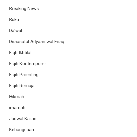
Breaking News
Buku
Da'wah
Diraasatul Adyaan wal Firaq
Fiqh Ikhtilaf
Fiqih Kontemporer
Fiqih Parenting
Fiqih Remaja
Hikmah
imamah
Jadwal Kajian
Kebangsaan