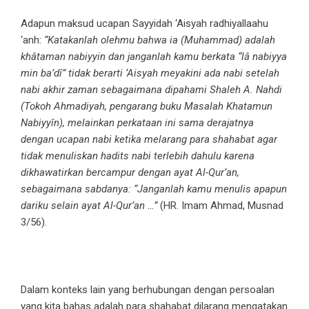
Adapun maksud ucapan Sayyidah ‘Aisyah radhiyallaahu
‘anh:
“Katakanlah olehmu bahwa ia (Muhammad) adalah
khâtaman nabiyyin dan janganlah kamu berkata “lâ nabiyya
min ba’dî” tidak berarti ‘Aisyah meyakini ada nabi setelah
nabi akhir zaman sebagaimana dipahami Shaleh A. Nahdi
(Tokoh Ahmadiyah, pengarang buku Masalah Khatamun
Nabiyyîn), melainkan perkataan ini sama derajatnya
dengan ucapan nabi ketika melarang para shahabat agar
tidak menuliskan hadits nabi terlebih dahulu karena
dikhawatirkan bercampur dengan ayat Al-Qur’an,
sebagaimana sabdanya: “Janganlah kamu menulis apapun
dariku selain ayat Al-Qur’an …”
(HR. Imam Ahmad, Musnad
3/56).
Dalam konteks lain yang berhubungan dengan persoalan
yang kita bahas adalah para shahabat dilarang mengatakan