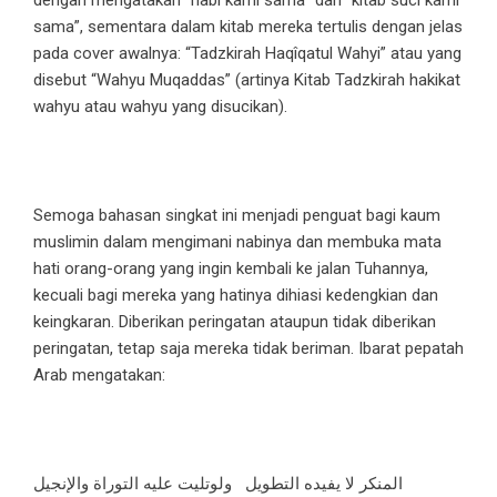
dengan mengatakan “nabi kami sama” dan “kitab suci kami
sama”, sementara dalam kitab mereka tertulis dengan jelas
pada cover awalnya: “Tadzkirah Haqîqatul Wahyi” atau yang
disebut “Wahyu Muqaddas” (artinya Kitab Tadzkirah hakikat
wahyu atau wahyu yang disucikan).
Semoga bahasan singkat ini menjadi penguat bagi kaum
muslimin dalam mengimani nabinya dan membuka mata
hati orang-orang yang ingin kembali ke jalan Tuhannya,
kecuali bagi mereka yang hatinya dihiasi kedengkian dan
keingkaran. Diberikan peringatan ataupun tidak diberikan
peringatan, tetap saja mereka tidak beriman. Ibarat pepatah
Arab mengatakan:
المنكر لا يفيده التطويل ولوتليت عليه التوراة والإنجيل