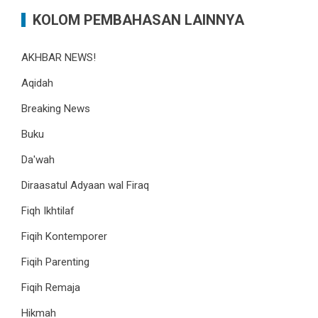
KOLOM PEMBAHASAN LAINNYA
AKHBAR NEWS!
Aqidah
Breaking News
Buku
Da'wah
Diraasatul Adyaan wal Firaq
Fiqh Ikhtilaf
Fiqih Kontemporer
Fiqih Parenting
Fiqih Remaja
Hikmah