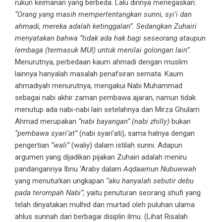
rukun keimanan yang berbeda. Lalu dirinya menegaskan:
“Orang yang masih mempertentangkan sunni, syi’i dan
ahmadi, mereka adalah ketinggalan”. Sedangkan Zuhairi
menyatakan bahwa “tidak ada hak bagi seseorang ataupun
lembaga (termasuk MUI) untuk menilai golongan lain”
.
Menurutnya, perbedaan kaum ahmadi dengan muslim
lainnya hanyalah masalah penafsiran semata. Kaum
ahmadiyah menurutnya, mengakui Nabi Muhammad
sebagai nabi akhir zaman pembawa ajaran, namun tidak
menutup ada nabi-nabi lain setelahnya dan Mirza Ghulam
Ahmad merupakan
“nabi bayangan” (nabi zhilly)
bukan
“pembawa syari’at”
(nabi syari’ati), sama halnya dengan
pengertian
“wali”
(waliy) dalam istilah sunni. Adapun
argumen yang dijadikan pijakan Zuhairi adalah meniru
pandangannya Ibnu ‘Araby dalam
Aqdaamun Nubuwwah
yang menuturkan ungkapan
“aku hanyalah sebutir debu
pada terompah Nabi”,
yaitu penuturan seorang shufi yang
telah dinyatakan mulhid dan murtad oleh puluhan ulama
ahlus sunnah dari berbagai disiplin ilmu. (Lihat Risalah