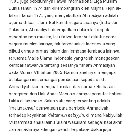
1985, juga sebelumnya Fatwa Internasional Liga Muslim
Dunia tahun 1974 dan dikembangkan oleh Majma’ Fiqih al-
Islami tahun 1975 yang menyebutkan Ahmadiyah adalah
agama di luar Islam. Bahkan di negara asalnya (India dan
Pakistan), Ahmadiyah ditempatkan dalam kelompok
minoritas non muslim, lalu fatwa tersebut diikuti negara-
negara muslim lainnya, tak terkecuali di Indonesia yang
diikuti ormas-ormas Islam dan lembaga-lembaga lainnya,
terutama Majlis Ulama Indonesia yang telah menegaskan
kembali fatwanya tentang sesatnya faham Ahmadiyah
pada Munas VII tahun 2005. Namun anehnya, mengapa
belakangan ini semangat pembelaan kepada sekte
Ahmadiyah kian menguat, mulai atas nama kebebasan
beragama dan Hak Asasi Manusia sampai pemutar balikan
fakta di lapangan. Salah satu yang terpenting adalah
“melunaknya” pernyataan para pembela Ahmadiyah
terhadap keyakinan
khâtamun nabiyyin
, di mana Nabiyullah
Muhammad shalallaahu ‘alaihi wasallam sebagai nabi akhir
zaman akhirnya -dengan penuh terpaksa- diakui juga