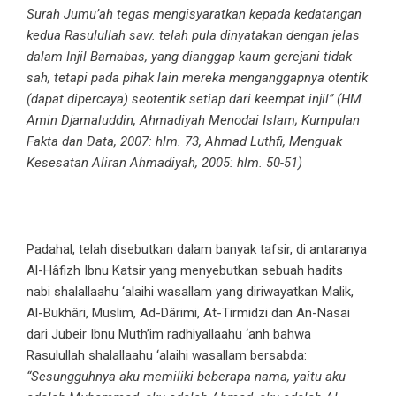
Surah Jumu’ah tegas mengisyaratkan kepada kedatangan
kedua Rasulullah saw. telah pula dinyatakan dengan jelas
dalam Injil Barnabas, yang dianggap kaum gerejani tidak
sah, tetapi pada pihak lain mereka menganggapnya otentik
(dapat dipercaya) seotentik setiap dari keempat injil” (HM.
Amin Djamaluddin, Ahmadiyah Menodai Islam; Kumpulan
Fakta dan Data, 2007: hlm. 73, Ahmad Luthfi, Menguak
Kesesatan Aliran Ahmadiyah, 2005: hlm. 50-51)
Padahal, telah disebutkan dalam banyak tafsir, di antaranya
Al-Hâfizh Ibnu Katsir yang menyebutkan sebuah hadits
nabi shalallaahu ‘alaihi wasallam yang diriwayatkan Malik,
Al-Bukhâri, Muslim, Ad-Dârimi, At-Tirmidzi dan An-Nasai
dari Jubeir Ibnu Muth’im radhiyallaahu ‘anh bahwa
Rasulullah shalallaahu ‘alaihi wasallam bersabda:
“Sesungguhnya aku memiliki beberapa nama, yaitu aku