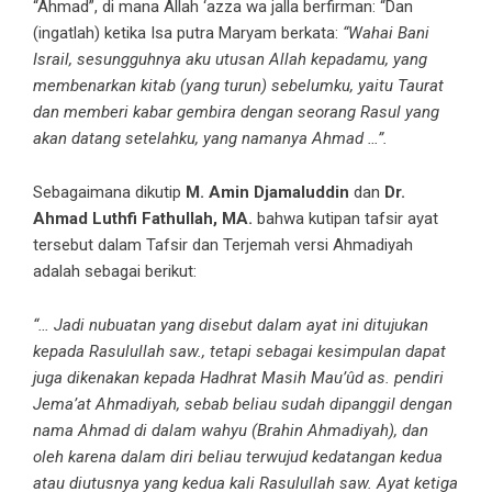
“Ahmad”, di mana Allah ‘azza wa jalla berfirman: “Dan
(ingatlah) ketika Isa putra Maryam berkata:
“Wahai Bani
Israil, sesungguhnya aku utusan Allah kepadamu, yang
membenarkan kitab (yang turun) sebelumku, yaitu Taurat
dan memberi kabar gembira dengan seorang Rasul yang
akan datang setelahku, yang namanya Ahmad …”.
Sebagaimana dikutip
M. Amin Djamaluddin
dan
Dr.
Ahmad Luthfi Fathullah, MA.
bahwa kutipan tafsir ayat
tersebut dalam Tafsir dan Terjemah versi Ahmadiyah
adalah sebagai berikut:
“… Jadi nubuatan yang disebut dalam ayat ini ditujukan
kepada Rasulullah saw., tetapi sebagai kesimpulan dapat
juga dikenakan kepada Hadhrat Masih Mau’ûd as. pendiri
Jema’at Ahmadiyah, sebab beliau sudah dipanggil dengan
nama Ahmad di dalam wahyu (Brahin Ahmadiyah), dan
oleh karena dalam diri beliau terwujud kedatangan kedua
atau diutusnya yang kedua kali Rasulullah saw. Ayat ketiga