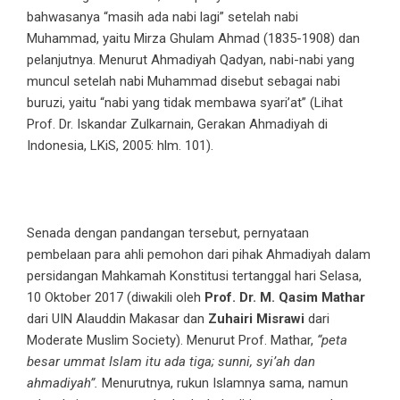
bahwasanya “masih ada nabi lagi” setelah nabi
Muhammad, yaitu Mirza Ghulam Ahmad (1835-1908) dan
pelanjutnya. Menurut Ahmadiyah Qadyan, nabi-nabi yang
muncul setelah nabi Muhammad disebut sebagai nabi
buruzi, yaitu “nabi yang tidak membawa syari’at” (Lihat
Prof. Dr. Iskandar Zulkarnain, Gerakan Ahmadiyah di
Indonesia, LKiS, 2005: hlm. 101).
Senada dengan pandangan tersebut, pernyataan
pembelaan para ahli pemohon dari pihak Ahmadiyah dalam
persidangan Mahkamah Konstitusi tertanggal hari Selasa,
10 Oktober 2017 (diwakili oleh
Prof. Dr. M. Qasim Mathar
dari UIN Alauddin Makasar dan
Zuhairi Misrawi
dari
Moderate Muslim Society). Menurut Prof. Mathar,
“peta
besar ummat Islam itu ada tiga; sunni, syi’ah dan
ahmadiyah”.
Menurutnya, rukun Islamnya sama, namun