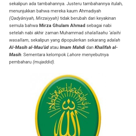
sekalipun ada tambahannya. Justeru tambahannya itulah,
menunjukkan bahwa mereka kaum Ahmadiyah
(Qadyâniyah, Mirzaiyyah)
tidak berubah dari keyakinan
semula bahwa
Mirza Ghulam Ahmad
sebagai nabi
setelah nabi akhir zaman Muhammad
shalallaahu ‘alaihi
wasallam
, sekalipun yang dipopulerkan sekarang
adalah
Al-Masih al-Mau’ûd
atau
Imam Mahdi
dan
Khalîfah al-
Masih
. Sementara kelompok
Lahore
menyebutnya
pembaharu
(mujaddid)
.