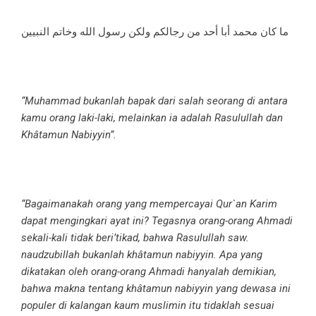
ما كان محمد أبا أحد من رجالكم ولكن رسول الله وخاتم النبيين
“Muhammad bukanlah bapak dari salah seorang di antara
kamu orang laki-laki, melainkan ia adalah Rasulullah dan
Khâtamun Nabiyyin”.
“Bagaimanakah orang yang mempercayai Qur`an Karim
dapat mengingkari ayat ini? Tegasnya orang-orang Ahmadi
sekali-kali tidak beri’tikad, bahwa Rasulullah saw.
naudzubillah bukanlah khâtamun nabiyyin. Apa yang
dikatakan oleh orang-orang Ahmadi hanyalah demikian,
bahwa makna tentang khâtamun nabiyyin yang dewasa ini
populer di kalangan kaum muslimin itu tidaklah sesuai