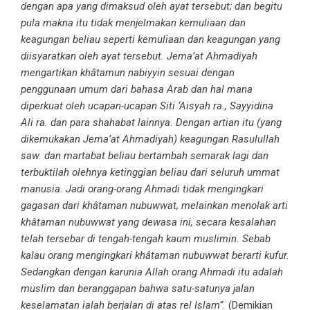
dengan apa yang dimaksud oleh ayat tersebut; dan begitu
pula makna itu tidak menjelmakan kemuliaan dan
keagungan beliau seperti kemuliaan dan keagungan yang
diisyaratkan oleh ayat tersebut. Jema’at Ahmadiyah
mengartikan khâtamun nabiyyin sesuai dengan
penggunaan umum dari bahasa Arab dan hal mana
diperkuat oleh ucapan-ucapan Siti ‘Aisyah ra., Sayyidina
Ali ra. dan para shahabat lainnya. Dengan artian itu (yang
dikemukakan Jema’at Ahmadiyah) keagungan Rasulullah
saw. dan martabat beliau bertambah semarak lagi dan
terbuktilah olehnya ketinggian beliau dari seluruh ummat
manusia. Jadi orang-orang Ahmadi tidak mengingkari
gagasan dari khâtaman nubuwwat, melainkan menolak arti
khâtaman nubuwwat yang dewasa ini, secara kesalahan
telah tersebar di tengah-tengah kaum muslimin. Sebab
kalau orang mengingkari khâtaman nubuwwat berarti kufur.
Sedangkan dengan karunia Allah orang Ahmadi itu adalah
muslim dan beranggapan bahwa satu-satunya jalan
keselamatan ialah berjalan di atas rel Islam”.
(Demikian