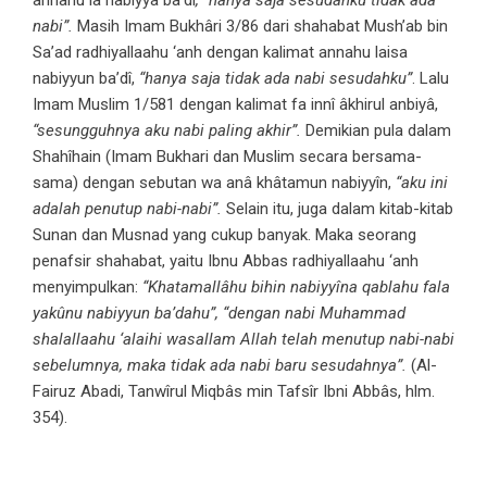
annahu lâ nabiyya ba’dî
, “hanya saja sesudahku tidak ada
nabi”.
Masih Imam Bukhâri 3/86 dari shahabat Mush’ab bin
Sa’ad radhiyallaahu ‘anh dengan kalimat annahu laisa
nabiyyun ba’dî,
“hanya saja tidak ada nabi sesudahku”
. Lalu
Imam Muslim 1/581 dengan kalimat fa innî âkhirul anbiyâ,
“sesungguhnya aku nabi paling akhir”.
Demikian pula dalam
Shahîhain (Imam Bukhari dan Muslim secara bersama-
sama) dengan sebutan wa anâ khâtamun nabiyyîn,
“aku ini
adalah penutup nabi-nabi”.
Selain itu, juga dalam kitab-kitab
Sunan dan Musnad yang cukup banyak. Maka seorang
penafsir shahabat, yaitu Ibnu Abbas radhiyallaahu ‘anh
menyimpulkan:
“Khatamallâhu bihin nabiyyîna qablahu fala
yakûnu nabiyyun ba’dahu”,
“dengan nabi Muhammad
shalallaahu ‘alaihi wasallam Allah telah menutup nabi-nabi
sebelumnya, maka tidak ada nabi baru sesudahnya”.
(Al-
Fairuz Abadi, Tanwîrul Miqbâs min Tafsîr Ibni Abbâs, hlm.
354).