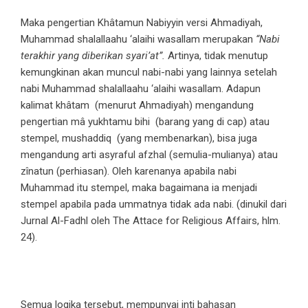
Maka pengertian Khâtamun Nabiyyin versi Ahmadiyah,
Muhammad shalallaahu ‘alaihi wasallam merupakan
“Nabi
terakhir yang diberikan syari’at”.
Artinya, tidak menutup
kemungkinan akan muncul nabi-nabi yang lainnya setelah
nabi Muhammad shalallaahu ‘alaihi wasallam. Adapun
kalimat khâtam (menurut Ahmadiyah) mengandung
pengertian mâ yukhtamu bihi (barang yang di cap) atau
stempel, mushaddiq (yang membenarkan), bisa juga
mengandung arti asyraful afzhal (semulia-mulianya) atau
zînatun (perhiasan). Oleh karenanya apabila nabi
Muhammad itu stempel, maka bagaimana ia menjadi
stempel apabila pada ummatnya tidak ada nabi. (dinukil dari
Jurnal Al-Fadhl oleh The Attace for Religious Affairs, hlm.
24).
Semua logika tersebut, mempunyai inti bahasan