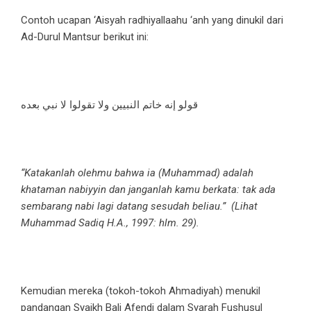
Contoh ucapan ‘Aisyah radhiyallaahu ‘anh yang dinukil dari
Ad-Durul Mantsur berikut ini:
قولو إنه خاتم النبيين ولا تقولوا لا نبي بعده
“Katakanlah olehmu bahwa ia (Muhammad) adalah
khataman nabiyyin dan janganlah kamu berkata: tak ada
sembarang nabi lagi datang sesudah beliau.” (Lihat
Muhammad Sadiq H.A., 1997: hlm. 29).
Kemudian mereka (tokoh-tokoh Ahmadiyah) menukil
pandangan Syaikh Bali Afendi dalam Syarah Fushusul