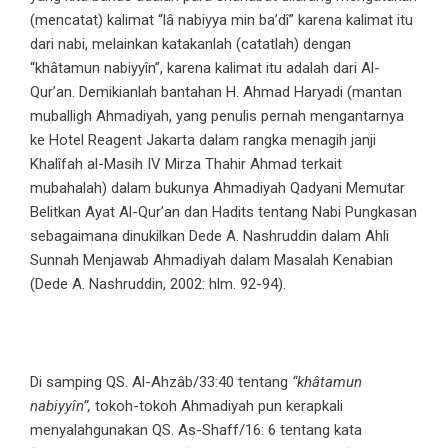
(mencatat) kalimat “lâ nabiyya min ba’dî” karena kalimat itu
dari nabi, melainkan katakanlah (catatlah) dengan
“khâtamun nabiyyîn”, karena kalimat itu adalah dari Al-
Qur’an. Demikianlah bantahan H. Ahmad Haryadi (mantan
muballigh Ahmadiyah, yang penulis pernah mengantarnya
ke Hotel Reagent Jakarta dalam rangka menagih janji
Khalîfah al-Masih IV Mirza Thahir Ahmad terkait
mubahalah) dalam bukunya Ahmadiyah Qadyani Memutar
Belitkan Ayat Al-Qur’an dan Hadits tentang Nabi Pungkasan
sebagaimana dinukilkan Dede A. Nashruddin dalam Ahli
Sunnah Menjawab Ahmadiyah dalam Masalah Kenabian
(Dede A. Nashruddin, 2002: hlm. 92-94).
Di samping QS. Al-Ahzâb/33:40 tentang
“khâtamun
nabiyyîn”,
tokoh-tokoh Ahmadiyah pun kerapkali
menyalahgunakan QS. As-Shaff/16: 6 tentang kata