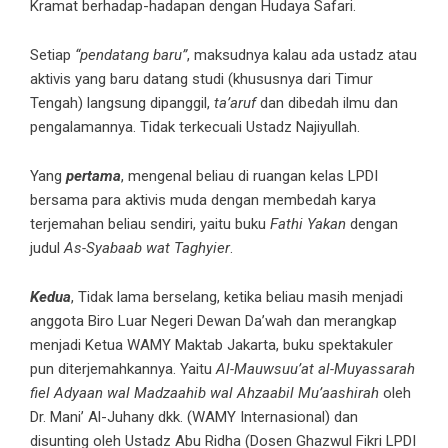
Kramat berhadap-hadapan dengan Hudaya Safari.
Setiap
“pendatang baru”
, maksudnya kalau ada ustadz atau
aktivis yang baru datang studi (khususnya dari Timur
Tengah) langsung dipanggil,
ta’aruf
dan dibedah ilmu dan
pengalamannya. Tidak terkecuali Ustadz Najiyullah.
Yang
pertama
, mengenal beliau di ruangan kelas LPDI
bersama para aktivis muda dengan membedah karya
terjemahan beliau sendiri, yaitu buku
Fathi Yakan
dengan
judul
As-Syabaab wat Taghyier
.
Kedua
, Tidak lama berselang, ketika beliau masih menjadi
anggota Biro Luar Negeri Dewan Da’wah dan merangkap
menjadi Ketua WAMY Maktab Jakarta, buku spektakuler
pun diterjemahkannya. Yaitu
Al-Mauwsuu’at al-Muyassarah
fiel Adyaan wal Madzaahib wal Ahzaabil Mu’aashirah
oleh
Dr. Mani’ Al-Juhany dkk. (WAMY Internasional) dan
disunting oleh Ustadz Abu Ridha (Dosen Ghazwul Fikri LPDI