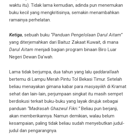
waktu itu). Tidak lama kemudian, adinda pun menemukan
buku kecil yang mengkritisinya, semakin menambahkan
ramainya perhelatan.
Ketiga
, sebuah buku
“Panduan Pengelolaan Darul Aitam”
yang diterjemahkan dari Baituz Zakaat Kuwait, di mana
Darul Aitam
menjadi bagian program binaan Biro Luar
Negeri Dewan Da’wah.
Lama tidak berjumpa, dua tahun yang lalu
qaddarallaah
bertemu di Lampu Merah Pintu Tol Bekasi Timur. Setelah
beliau menayakan gimana kabar para
masyayikh
di Kramat
sehat dan lain-lain, perjumpaan singkat itu masih sempet
berdiskusi terkait buku-buku yang layak dirujuk sebagai
panduan
“Madrasah Ghazwul Fikri.”
Beliau pun berjanji,
akan memberikannya. Namun demikian, walau belum
kesampaian, paling tidak beliau sudah menyebutkan judul-
judul dan pengarangnya.