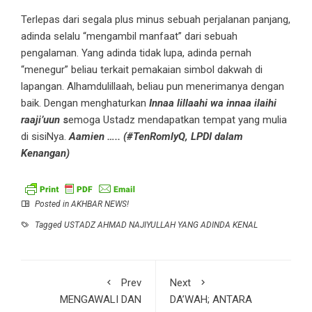
Terlepas dari segala plus minus sebuah perjalanan panjang,
adinda selalu “mengambil manfaat” dari sebuah
pengalaman. Yang adinda tidak lupa, adinda pernah
“menegur” beliau terkait pemakaian simbol dakwah di
lapangan. Alhamdulillaah, beliau pun menerimanya dengan
baik. Dengan menghaturkan
Innaa lillaahi wa innaa ilaihi
raaji’uun
s
emoga Ustadz mendapatkan tempat yang mulia
di sisiNya.
Aamien ….. (#TenRomlyQ, LPDI dalam
Kenangan)
Posted in
AKHBAR NEWS!
Tagged
USTADZ AHMAD NAJIYULLAH YANG ADINDA KENAL
Prev
Next
MENGAWALI DAN
DA’WAH; ANTARA