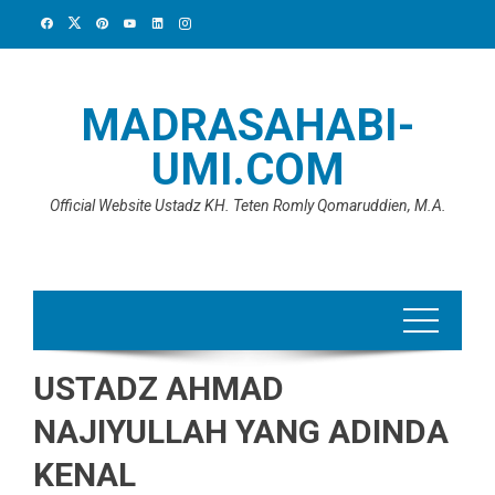
Skip
to
content
MADRASAHABI-
UMI.COM
Official Website Ustadz KH. Teten Romly Qomaruddien, M.A.
USTADZ AHMAD
NAJIYULLAH YANG ADINDA
KENAL