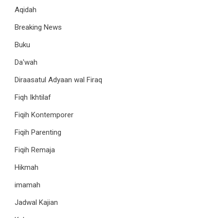
Aqidah
Breaking News
Buku
Da'wah
Diraasatul Adyaan wal Firaq
Fiqh Ikhtilaf
Fiqih Kontemporer
Fiqih Parenting
Fiqih Remaja
Hikmah
imamah
Jadwal Kajian