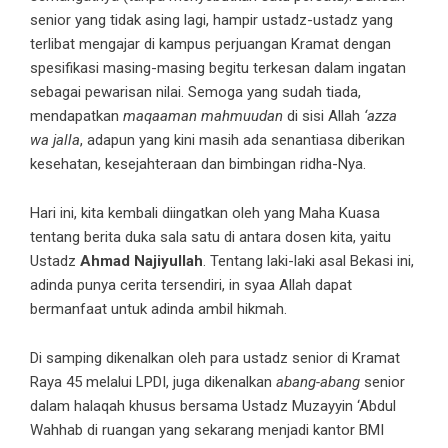
senior yang tidak asing lagi, hampir ustadz-ustadz yang
terlibat mengajar di kampus perjuangan Kramat dengan
spesifikasi masing-masing begitu terkesan dalam ingatan
sebagai pewarisan nilai. Semoga yang sudah tiada,
mendapatkan
maqaaman mahmuudan
di sisi Allah
‘azza
wa jalla
, adapun yang kini masih ada senantiasa diberikan
kesehatan, kesejahteraan dan bimbingan ridha-Nya.
Hari ini, kita kembali diingatkan oleh yang Maha Kuasa
tentang berita duka sala satu di antara dosen kita, yaitu
Ustadz
Ahmad Najiyullah
. Tentang laki-laki asal Bekasi ini,
adinda punya cerita tersendiri, in syaa Allah dapat
bermanfaat untuk adinda ambil hikmah.
Di samping dikenalkan oleh para ustadz senior di Kramat
Raya 45 melalui LPDI, juga dikenalkan
abang-abang
senior
dalam halaqah khusus bersama Ustadz Muzayyin ‘Abdul
Wahhab di ruangan yang sekarang menjadi kantor BMI