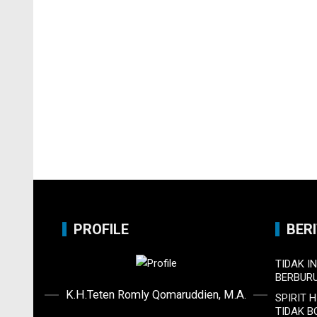
PROFILE
BER
TIDAK I
BERBUR
K.H.Teten Romly Qomaruddien, M.A.
SPIRIT 
TIDAK 