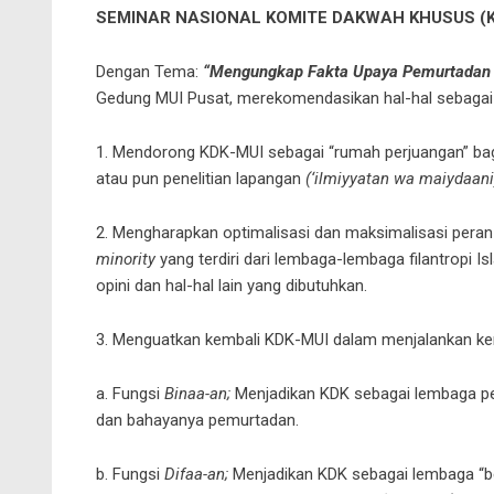
SEMINAR NASIONAL KOMITE DAKWAH KHUSUS (K
Dengan Tema:
“Mengungkap Fakta Upaya Pemurtadan 
Gedung MUI Pusat, merekomendasikan hal-hal sebagai 
1. Mendorong KDK-MUI sebagai “rumah perjuangan” bagi
atau pun penelitian lapangan
(‘ilmiyyatan wa maiydaani
2. Mengharapkan optimalisasi dan maksimalisasi peran
minority
yang terdiri dari lembaga-lembaga filantropi Is
opini dan hal-hal lain yang dibutuhkan.
3. Menguatkan kembali KDK-MUI dalam menjalankan kemb
a. Fungsi
Binaa-an;
Menjadikan KDK sebagai lembaga p
dan bahayanya pemurtadan.
b. Fungsi
Difaa-an;
Menjadikan KDK sebagai lembaga “b