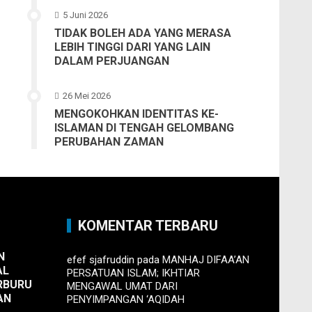
5 Juni 2026
TIDAK BOLEH ADA YANG MERASA
LEBIH TINGGI DARI YANG LAIN
DALAM PERJUANGAN
26 Mei 2026
MENGOKOHKAN IDENTITAS KE-
ISLAMAN DI TENGAH GELOMBANG
PERUBAHAN ZAMAN
KOMENTAR TERBARU
N
efef sjafruddin
pada
MANHAJ DIFAA’AN
AL
PERSATUAN ISLAM; IKHTIAR
RBURU
MENGAWAL UMAT DARI
AN
PENYIMPANGAN ‘AQIDAH