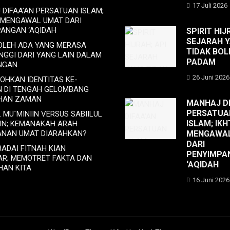
17 Juli 2026
DIFAA’AN PERSATUAN ISLAM;
 MENGAWAL UMAT DARI
PANGAN ‘AQIDAH
SPIRIT HIJ
SEJARAH 
BOLEH ADA YANG MERASA
TIDAK BOL
INGGI DARI YANG LAIN DALAM
PADAM
NGAN
26 Juni 2026
OHKAN IDENTITAS KE-
N DI TENGAH GELOMBANG
HAN ZAMAN
MANHAJ DI
PERSATUA
L MU`MINIIN VERSUS SABIILUL
ISLAM; IKH
IIN; KEMANAKAH ARAH
ANAN UMAT DIARAHKAN?
MENGAWA
DARI
BADAI FITNAH KIAN
PENYIMPA
AR; MEMOTRET FAKTA DAN
‘AQIDAH
HAN KITA
16 Juni 2026