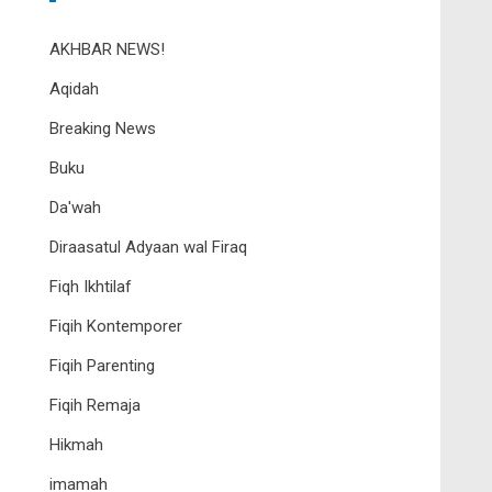
AKHBAR NEWS!
Aqidah
Breaking News
Buku
Da'wah
Diraasatul Adyaan wal Firaq
Fiqh Ikhtilaf
Fiqih Kontemporer
Fiqih Parenting
Fiqih Remaja
Hikmah
imamah