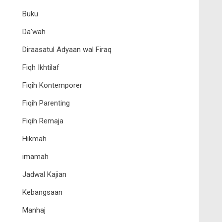
Buku
Da'wah
Diraasatul Adyaan wal Firaq
Fiqh Ikhtilaf
Fiqih Kontemporer
Fiqih Parenting
Fiqih Remaja
Hikmah
imamah
Jadwal Kajian
Kebangsaan
Manhaj