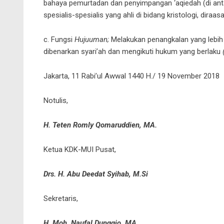
bahaya pemurtadan dan penyimpangan ‘aqiedah (di anta
spesialis-spesialis yang ahli di bidang kristologi, diraa
c. Fungsi
Hujuuman;
Melakukan penangkalan yang lebih 
dibenarkan syari’ah dan mengikuti hukum yang berlaku
Jakarta, 11 Rabi’ul Awwal 1440 H./ 19 November 2018
Notulis,
H. Teten Romly Qomaruddien, MA.
Ketua KDK-MUI Pusat,
Drs. H. Abu Deedat Syihab, M.Si
Sekretaris,
H. Moh. Naufal Dunggio, MA.