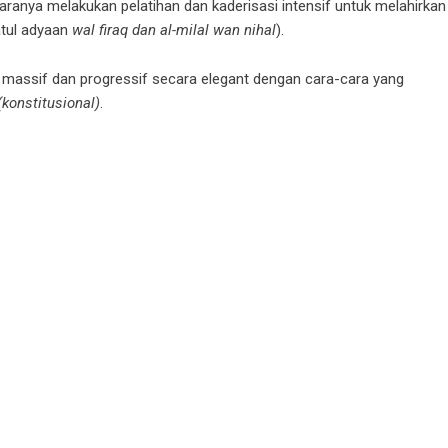
ranya melakukan pelatihan dan kaderisasi intensif untuk melahirkan
satul adyaan
wal firaq dan al-milal wan nihal
).
massif dan progressif secara elegant dengan cara-cara yang
(konstitusional)
.