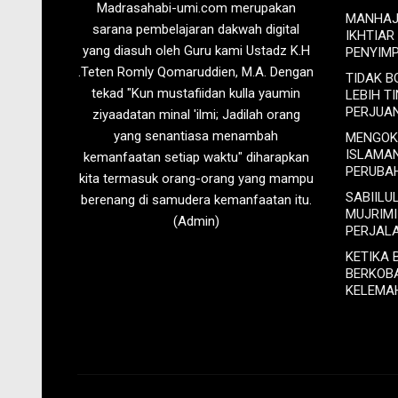
Madrasahabi-umi.com merupakan
MANHAJ 
sarana pembelajaran dakwah digital
IKHTIAR
yang diasuh oleh Guru kami Ustadz K.H
PENYIM
.Teten Romly Qomaruddien, M.A. Dengan
TIDAK 
tekad "Kun mustafiidan kulla yaumin
LEBIH T
PERJUA
ziyaadatan minal 'ilmi; Jadilah orang
yang senantiasa menambah
MENGOK
ISLAMA
kemanfaatan setiap waktu" diharapkan
PERUBA
kita termasuk orang-orang yang mampu
SABIILU
berenang di samudera kemanfaatan itu.
MUJRIM
(Admin)
PERJAL
KETIKA 
BERKOB
KELEMA