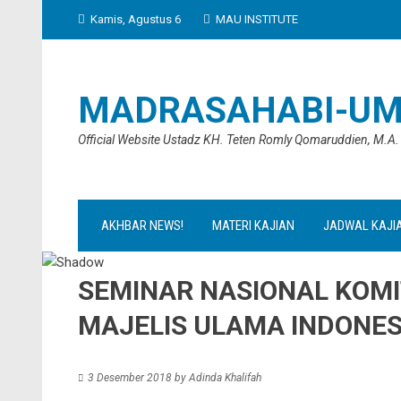
Skip
Kamis, Agustus 6
MAU INSTITUTE
to
content
MADRASAHABI-UM
Official Website Ustadz KH. Teten Romly Qomaruddien, M.A.
AKHBAR NEWS!
MATERI KAJIAN
JADWAL KAJI
SEMINAR NASIONAL KOMI
MAJELIS ULAMA INDONE
3 Desember 2018
by
Adinda Khalifah