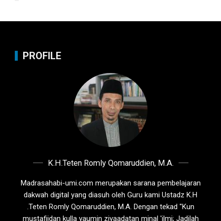
PROFILE
K.H.Teten Romly Qomaruddien, M.A.
Madrasahabi-umi.com merupakan sarana pembelajaran
dakwah digital yang diasuh oleh Guru kami Ustadz K.H
.Teten Romly Qomaruddien, M.A. Dengan tekad "Kun
mustafiidan kulla yaumin ziyaadatan minal 'ilmi; Jadilah