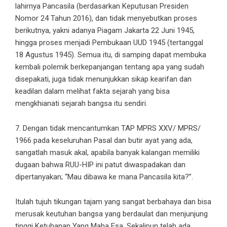
lahirnya Pancasila (berdasarkan Keputusan Presiden
Nomor 24 Tahun 2016), dan tidak menyebutkan proses
berikutnya, yakni adanya Piagam Jakarta 22 Juni 1945,
hingga proses menjadi Pembukaan UUD 1945 (tertanggal
18 Agustus 1945). Semua itu, di samping dapat membuka
kembali polemik berkepanjangan tentang apa yang sudah
disepakati, juga tidak menunjukkan sikap kearifan dan
keadilan dalam melihat fakta sejarah yang bisa
mengkhianati sejarah bangsa itu sendiri.
7. Dengan tidak mencantumkan TAP MPRS XXV/ MPRS/
1966 pada keseluruhan Pasal dan butir ayat yang ada,
sangatlah masuk akal, apabila banyak kalangan memiliki
dugaan bahwa RUU-HIP ini patut diwaspadakan dan
dipertanyakan; “Mau dibawa ke mana Pancasila kita?”.
Itulah tujuh tikungan tajam yang sangat berbahaya dan bisa
merusak keutuhan bangsa yang berdaulat dan menjunjung
tinggi Ketuhanan Yang Maha Esa. Sekalipun telah ada