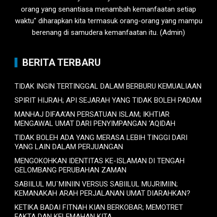
orang yang senantiasa menambah kemanfaatan setiap
waktu" diharapkan kita termasuk orang-orang yang mampu
berenang di samudera kemanfaatan itu. (Admin)
BERITA TERBARU
TIDAK INGIN TERTINGGAL DALAM BERBURU KEMUALIAAN
SPIRIT HIJRAH; API SEJARAH YANG TIDAK BOLEH PADAM
MANHAJ DIFAA’AN PERSATUAN ISLAM; IKHTIAR
MENGAWAL UMAT DARI PENYIMPANGAN ‘AQIDAH
TIDAK BOLEH ADA YANG MERASA LEBIH TINGGI DARI
YANG LAIN DALAM PERJUANGAN
MENGOKOHKAN IDENTITAS KE-ISLAMAN DI TENGAH
GELOMBANG PERUBAHAN ZAMAN
SABIILUL MU`MINIIN VERSUS SABIILUL MUJRIMIIN;
KEMANAKAH ARAH PERJALANAN UMAT DIARAHKAN?
KETIKA BADAI FITNAH KIAN BERKOBAR; MEMOTRET
FAKTA DAN KELEMAHAN KITA