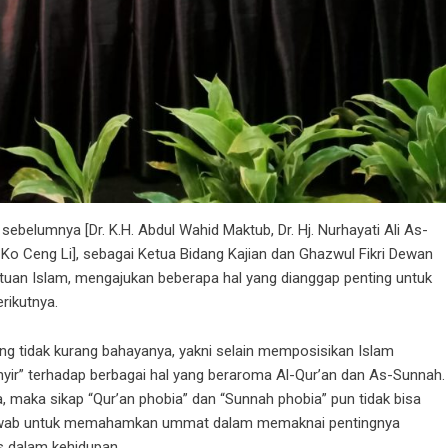
belumnya [Dr. K.H. Abdul Wahid Maktub, Dr. Hj. Nurhayati Ali As-
an Ko Ceng Li], sebagai Ketua Bidang Kajian dan Ghazwul Fikri Dewan
uan Islam, mengajukan beberapa hal yang dianggap penting untuk
erikutnya.
yang tidak kurang bahayanya, yakni selain memposisikan Islam
inyir” terhadap berbagai hal yang beraroma Al-Qur’an dan As-Sunnah.
 maka sikap “Qur’an phobia” dan “Sunnah phobia” pun tidak bisa
ng jawab untuk memahamkan ummat dalam memaknai pentingnya
s dalam kehidupan.