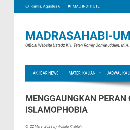
Skip
Kamis, Agustus 6
MAU INSTITUTE
to
content
MADRASAHABI-UM
Official Website Ustadz KH. Teten Romly Qomaruddien, M.A.
AKHBAR NEWS!
MATERI KAJIAN
JADWAL KAJ
MENGGAUNGKAN PERAN G
ISLAMOPHOBIA
22 Maret 2023
by
Adinda Khalifah