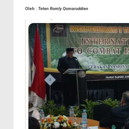
Oleh :
Teten Romly Qomaruddien