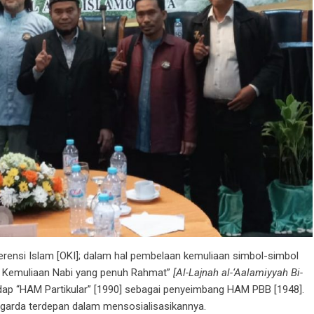
erensi Islam [OKI]; dalam hal pembelaan kemuliaan simbol-simbol
uk Kemuliaan Nabi yang penuh Rahmat”
[Al-Lajnah al-‘Aalamiyyah Bi-
adap “HAM Partikular” [1990] sebagai penyeimbang HAM PBB [1948].
i garda terdepan dalam mensosialisasikannya.