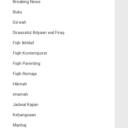
Breaking News
Buku
Da'wah
Diraasatul Adyaan wal Firaq
Fiqh Ikhtilaf
Fiqih Kontemporer
Fiqih Parenting
Fiqih Remaja
Hikmah
imamah
Jadwal Kajian
Kebangsaan
Manhaj