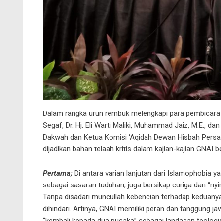
Dalam rangka urun rembuk melengkapi para pembicara se
Segaf, Dr. Hj. Eli Warti Maliki, Muhammad Jaiz, M.E., d
Dakwah dan Ketua Komisi ‘Aqidah Dewan Hisbah Persat
dijadikan bahan telaah kritis dalam kajian-kajian GNAI b
Pertama;
Di antara varian lanjutan dari Islamophobia 
sebagai sasaran tuduhan, juga bersikap curiga dan “ny
Tanpa disadari muncullah kebencian terhadap keduanya,
dihindari. Artinya, GNAI memiliki peran dan tanggu
“kembali kepada dua pusaka” sebagai landasan teologi