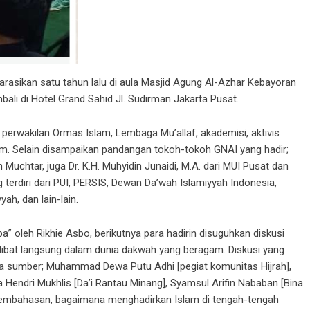
arasikan satu tahun lalu di aula Masjid Agung Al-Azhar Kebayoran
bali di Hotel Grand Sahid Jl. Sudirman Jakarta Pusat.
perwakilan Ormas Islam, Lembaga Mu’allaf, akademisi, aktivis
lim. Selain disampaikan pandangan tokoh-tokoh GNAI yang hadir;
 Muchtar, juga Dr. K.H. Muhyidin Junaidi, M.A. dari MUI Pusat dan
terdiri dari PUI, PERSIS, Dewan Da’wah Islamiyyah Indonesia,
ah, dan lain-lain.
” oleh Rikhie Asbo, berikutnya para hadirin disuguhkan diskusi
erlibat langsung dalam dunia dakwah yang beragam. Diskusi yang
ra sumber; Muhammad Dewa Putu Adhi [pegiat komunitas Hijrah],
a Hendri Mukhlis [Da’i Rantau Minang], Syamsul Arifin Nababan [Bina
pembahasan, bagaimana menghadirkan Islam di tengah-tengah