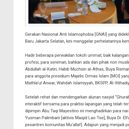
Gerakan Nasional Anti Islamophobia [GNAI] yang didekl
Baru Jakarta Selatan, kini menggelar perhelatannya kem
Hadir beberapa perwakilan tokoh ummat; baik kalangan 
profesi, para seniman, bahkan ada dari pihak non mus
Abdullah al-Katiri, Habib Muchsin al-Athas, Buya Risman
para anggota presidium Majelis Ormas Islam [MOI] yang 
Mathla’ul Anwar, Wahdah Islamiyyah, BKSPP, Al-Ittihadiyy
Setelah rehat dan mendengarkan alunan nasyid “Ghuraba
interaktif bersama para praktisi lapangan yang telah t
dipimpin Abu Taqi Mayestino ini menghadirkan para na
Yusman Palimbani [aktivis Masjid Lao Tse], Buya Dr. Elf
pesantren komunitas Mu’allaf]. Adapun yang menjadi 