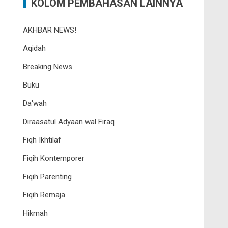
KOLOM PEMBAHASAN LAINNYA
AKHBAR NEWS!
Aqidah
Breaking News
Buku
Da'wah
Diraasatul Adyaan wal Firaq
Fiqh Ikhtilaf
Fiqih Kontemporer
Fiqih Parenting
Fiqih Remaja
Hikmah