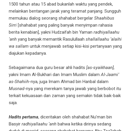
1500 tahun atau 15 abad bukanlah waktu yang pendek,
melainkan bentangan jarak yang teramat panjang. Sungguh
memukau dialog seorang shahabat bergelar
Shaahibus
Sirri
[shahabat yang paling banyak menyimpan rahasia
berita kenabian], yakni Hudzaifah bin Yaman
radhiyallaahu
‘anh
yang banyak memantik Rasulullaah
shallallaahu ‘alaihi
wa sallam
untuk menjawab setiap kisi-kisi pertanyaan yang
diajukan kepadanya.
Sebagaimana dua guru besar ahli hadits
[as-syaikhaan],
yakni Imam Al-Bukhari dan Imam Muslim dalam
Al-Jaami’
as-Shahiih
-nya, juga Imam Ahmad bin Hanbal dalam
Musnad
-nya yang merekam tanya jawab yang berbobot itu
terkait kekuasaan dan zaman yang semakin tidak baik-baik
saja.
Hadits pertama
, diceritakan oleh shahabat Nu’man bin
Basyir
radhiyallaahu ‘anh
bahwa ketika dirinya sedang
duduk di masjid, seorang shahabat bernama Abu Tsa’labah