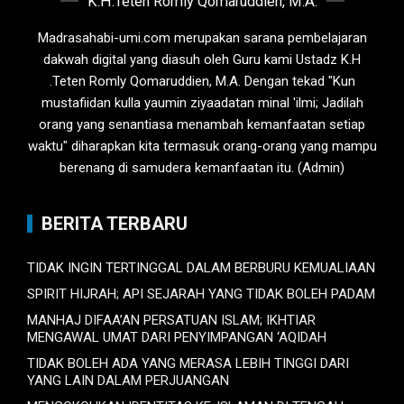
K.H.Teten Romly Qomaruddien, M.A.
Madrasahabi-umi.com merupakan sarana pembelajaran
dakwah digital yang diasuh oleh Guru kami Ustadz K.H
.Teten Romly Qomaruddien, M.A. Dengan tekad "Kun
mustafiidan kulla yaumin ziyaadatan minal 'ilmi; Jadilah
orang yang senantiasa menambah kemanfaatan setiap
waktu" diharapkan kita termasuk orang-orang yang mampu
berenang di samudera kemanfaatan itu. (Admin)
BERITA TERBARU
TIDAK INGIN TERTINGGAL DALAM BERBURU KEMUALIAAN
SPIRIT HIJRAH; API SEJARAH YANG TIDAK BOLEH PADAM
MANHAJ DIFAA’AN PERSATUAN ISLAM; IKHTIAR
MENGAWAL UMAT DARI PENYIMPANGAN ‘AQIDAH
TIDAK BOLEH ADA YANG MERASA LEBIH TINGGI DARI
YANG LAIN DALAM PERJUANGAN