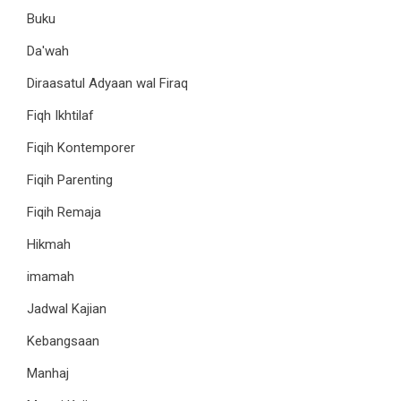
Buku
Da'wah
Diraasatul Adyaan wal Firaq
Fiqh Ikhtilaf
Fiqih Kontemporer
Fiqih Parenting
Fiqih Remaja
Hikmah
imamah
Jadwal Kajian
Kebangsaan
Manhaj