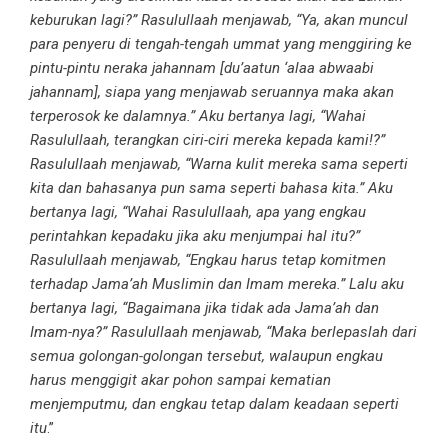
keburukan lagi?” Rasulullaah menjawab, “Ya, akan muncul
para penyeru di tengah-tengah ummat yang menggiring ke
pintu-pintu neraka jahannam [du’aatun ‘alaa abwaabi
jahannam], siapa yang menjawab seruannya maka akan
terperosok ke dalamnya.” Aku bertanya lagi, “Wahai
Rasulullaah, terangkan ciri-ciri mereka kepada kami!?”
Rasulullaah menjawab, “Warna kulit mereka sama seperti
kita dan bahasanya pun sama seperti bahasa kita.” Aku
bertanya lagi, “Wahai Rasulullaah, apa yang engkau
perintahkan kepadaku jika aku menjumpai hal itu?”
Rasulullaah menjawab, “Engkau harus tetap komitmen
terhadap Jama’ah Muslimin dan Imam mereka.” Lalu aku
bertanya lagi, “Bagaimana jika tidak ada Jama’ah dan
Imam-nya?” Rasulullaah menjawab, “Maka berlepaslah dari
semua golongan-golongan tersebut, walaupun engkau
harus menggigit akar pohon sampai kematian
menjemputmu, dan engkau tetap dalam keadaan seperti
itu
.”