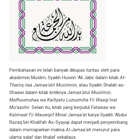
Pembahasan ini telah banyak dikupas tuntas oleh para
akademisi Muslim; Syaikh Husein ‘Ali Jabir dalam kitab
At-
Thariiq ilaa Jamaa’atil Muslimiin
, atau Syaikh Shalah as-
Shaawi dalam kitab kritiknya
Jamaa’atul Muslimin;
Mafhuumuhaa wa Kaifiyatu Luzuumiha Fii Waaqi’inal
Mu’aashir
. Selain itu, kitab yang berjudul
Fatawaa wa
Kalimaat Fii Mauwqiif Minal Jamaa’at
karya Syaikh ‘Abdur
Razaq bin Khalifah As-Syayaji dapat menjadi penyeimbang
dalam memaparkan makna
Al-Jamaa’ah
menurut para
ulama salaf dan khalaf sekaligus.