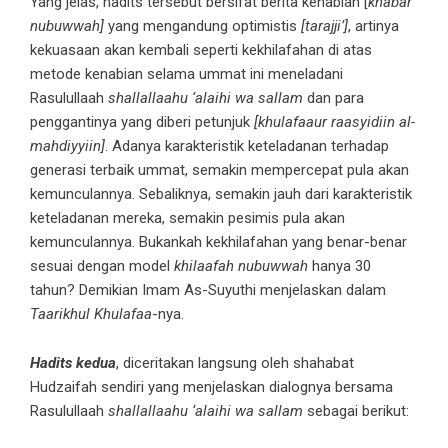
Yang jelas, hadits tersebut bersifat berita kenabian [
khabar
nubuwwah]
yang mengandung optimistis
[tarajji’]
, artinya
kekuasaan akan kembali seperti kekhilafahan di atas
metode kenabian selama ummat ini meneladani
Rasulullaah
shallallaahu ‘alaihi wa sallam
dan para
penggantinya yang diberi petunjuk
[khulafaaur raasyidiin al-
mahdiyyiin]
. Adanya karakteristik keteladanan terhadap
generasi terbaik ummat, semakin mempercepat pula akan
kemunculannya. Sebaliknya, semakin jauh dari karakteristik
keteladanan mereka, semakin pesimis pula akan
kemunculannya. Bukankah kekhilafahan yang benar-benar
sesuai dengan model
khilaafah nubuwwah
hanya 30
tahun? Demikian Imam As-Suyuthi menjelaskan dalam
Taarikhul Khulafaa
-nya.
Hadits kedua
, diceritakan langsung oleh shahabat
Hudzaifah sendiri yang menjelaskan dialognya bersama
Rasulullaah
shallallaahu ‘alaihi wa sallam
sebagai berikut: