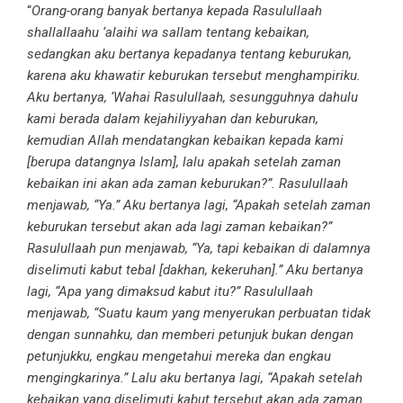
“
Orang-orang banyak bertanya kepada Rasulullaah
shallallaahu ‘alaihi wa sallam tentang kebaikan,
sedangkan aku bertanya kepadanya tentang keburukan,
karena aku khawatir keburukan tersebut menghampiriku.
Aku bertanya, ‘Wahai Rasulullaah, sesungguhnya dahulu
kami berada dalam kejahiliyyahan dan keburukan,
kemudian Allah mendatangkan kebaikan kepada kami
[berupa datangnya Islam], lalu apakah setelah zaman
kebaikan ini akan ada zaman keburukan?”. Rasulullaah
menjawab, “Ya.” Aku bertanya lagi, “Apakah setelah zaman
keburukan tersebut akan ada lagi zaman kebaikan?”
Rasulullaah pun menjawab, “Ya, tapi kebaikan di dalamnya
diselimuti kabut tebal [dakhan, kekeruhan].” Aku bertanya
lagi, “Apa yang dimaksud kabut itu?” Rasulullaah
menjawab, “Suatu kaum yang menyerukan perbuatan tidak
dengan sunnahku, dan memberi petunjuk bukan dengan
petunjukku, engkau mengetahui mereka dan engkau
mengingkarinya.” Lalu aku bertanya lagi, “Apakah setelah
kebaikan yang diselimuti kabut tersebut akan ada zaman