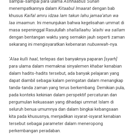
sampai-sampai para ulama
Ashhaabus Sunan
menempatkannya dalam
Kitaabul Imaarat
dengan bab
khusus
Kaifal amru idzaa lam takun lahu jamaa’atun wa
laa imaamun
. Ini menunjukan bahwa kegelisahan ummat di
masa sepeninggal Rasulullah
shallallaahu ‘alaihi wa sallam
dengan bentangan waktu yang semakin jauh seperti zaman
sekarang ini mengisyaratkan kebenaran
nubuwwah
-nya.
‘
Alaa kulli haal
, terlepas dari banyaknya paparan
[syarh]
para ulama dalam memaknai sinyalemen
khabar
kenabian
dalam hadits-hadits tersebut, ada banyak pelajaran yang
dapat diambil sebagai kalam peringatan dalam menangkap
tanda-tanda zaman yang terus berkembang. Demikian pula,
pada konteks kekinian dalam perspektif percaturan dan
pergumulan kekuasaan yang dihadapi ummat Islam di
seluruh benua umumnya dan dalam bingkai kebangsaan
kita pada khususnya, menjadikan isyarat-isyarat kenabian
tersebut sebagai parameter dalam meneropong
perkembangan peradaban.