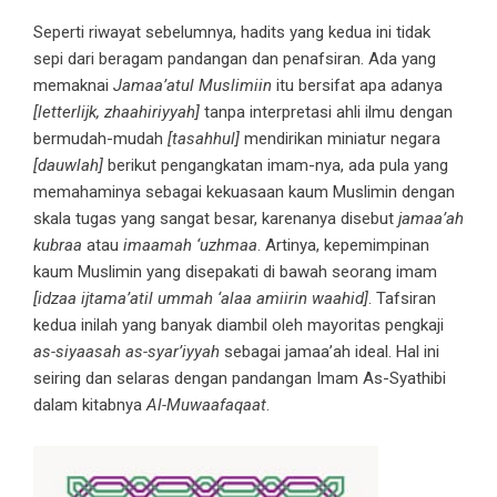
Seperti riwayat sebelumnya, hadits yang kedua ini tidak
sepi dari beragam pandangan dan penafsiran. Ada yang
memaknai
Jamaa’atul Muslimiin
itu bersifat apa adanya
[letterlijk, zhaahiriyyah]
tanpa interpretasi ahli ilmu dengan
bermudah-mudah
[tasahhul]
mendirikan miniatur negara
[dauwlah]
berikut pengangkatan imam-nya, ada pula yang
memahaminya sebagai kekuasaan kaum Muslimin dengan
skala tugas yang sangat besar, karenanya disebut
jamaa’ah
kubraa
atau
imaamah ‘uzhmaa
. Artinya, kepemimpinan
kaum Muslimin yang disepakati di bawah seorang imam
[idzaa ijtama’atil ummah ‘alaa amiirin waahid]
. Tafsiran
kedua inilah yang banyak diambil oleh mayoritas pengkaji
as-siyaasah as-syar’iyyah
sebagai jamaa’ah ideal. Hal ini
seiring dan selaras dengan pandangan Imam As-Syathibi
dalam kitabnya
Al-Muwaafaqaat
.