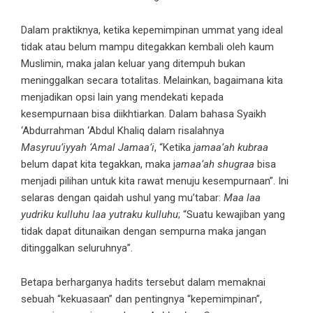
Dalam praktiknya, ketika kepemimpinan ummat yang ideal
tidak atau belum mampu ditegakkan kembali oleh kaum
Muslimin, maka jalan keluar yang ditempuh bukan
meninggalkan secara totalitas. Melainkan, bagaimana kita
menjadikan opsi lain yang mendekati kepada
kesempurnaan bisa diikhtiarkan. Dalam bahasa Syaikh
‘Abdurrahman ‘Abdul Khaliq dalam risalahnya
Masyruu’iyyah ‘Amal Jamaa’i
, “Ketika
jamaa’ah kubraa
belum dapat kita tegakkan, maka j
amaa’ah shugraa
bisa
menjadi pilihan untuk kita rawat menuju kesempurnaan”. Ini
selaras dengan qaidah ushul yang mu’tabar:
Maa laa
yudriku kulluhu laa yutraku kulluhu
; “Suatu kewajiban yang
tidak dapat ditunaikan dengan sempurna maka jangan
ditinggalkan seluruhnya”.
Betapa berharganya hadits tersebut dalam memaknai
sebuah “kekuasaan” dan pentingnya “kepemimpinan”,