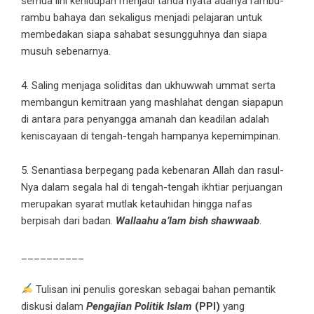
semua lini kehidupan menjadi tanda nyata adanya rambu-
rambu bahaya dan sekaligus menjadi pelajaran untuk
membedakan siapa sahabat sesungguhnya dan siapa
musuh sebenarnya.
4. Saling menjaga soliditas dan ukhuwwah ummat serta
membangun kemitraan yang mashlahat dengan siapapun
di antara para penyangga amanah dan keadilan adalah
keniscayaan di tengah-tengah hampanya kepemimpinan.
5. Senantiasa berpegang pada kebenaran Allah dan rasul-
Nya dalam segala hal di tengah-tengah ikhtiar perjuangan
merupakan syarat mutlak ketauhidan hingga nafas
berpisah dari badan.
Wallaahu a’lam bish shawwaab
.
__________
Tulisan ini penulis goreskan sebagai bahan pemantik
diskusi dalam
Pengajian Politik Islam
(PPI)
yang