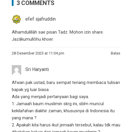
3 COMMENTS
efef sjafruddin
Alhamdulillâh sae pisan Tadz. Mohon izin share.
Jazâkumullôhu khoer.
28 Desember 2023 at 11:04 pm
Balas
Sri Haryanti
Afwan pak ustad, baru sempat tenang membaca tulisan
bapak yg luar biasa.
Ada yang menjadi pertanyaan bagi saya.
1. Jamaah kaum muslimin skrg ini, sblm muncul
kekilafahan diakhir zaman, khususnya di Indonesia itu
yang mana ?
2. Apakah kita harus ikut jemaah tersebut, kalau tdk mau
dikatakan keluar dari jemaah kaum muslimin ?