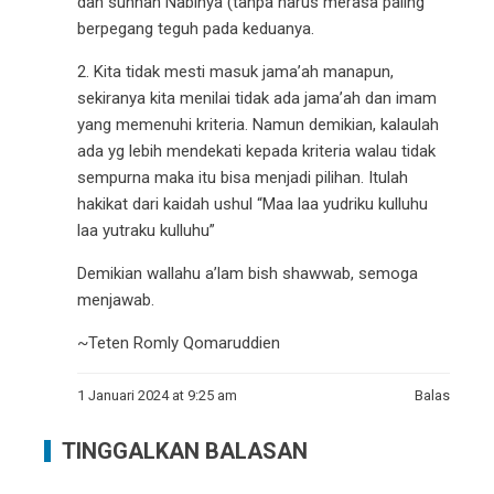
dan sunnah Nabinya (tanpa harus merasa paling
berpegang teguh pada keduanya.
2. Kita tidak mesti masuk jama’ah manapun,
sekiranya kita menilai tidak ada jama’ah dan imam
yang memenuhi kriteria. Namun demikian, kalaulah
ada yg lebih mendekati kepada kriteria walau tidak
sempurna maka itu bisa menjadi pilihan. Itulah
hakikat dari kaidah ushul “Maa laa yudriku kulluhu
laa yutraku kulluhu”
Demikian wallahu a’lam bish shawwab, semoga
menjawab.
~Teten Romly Qomaruddien
1 Januari 2024 at 9:25 am
Balas
TINGGALKAN BALASAN