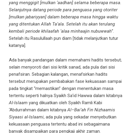
yang menggigit [mulkan ‘aadhan] selama beberapa masa.
Selanjutnya datang periode para penguasa yang otoriter
[mulkan jabariyyan] dalam beberapa masa hingga waktu
yang ditentukan Allah Ta’ala. Setelah itu akan terulang
kembali periode khilaafah ‘alaa minhaajin nubuwwah
“.
Setelah itu Rasulullaah pun diam [tidak melanjutkan tutur
katanya].
Ada banyak pandangan dalam memahami hadits tersebut;
selain menyoroti dari sisi kritik sanad, ada pula dari sisi
penafsiran. Sebagian kalangan, menafsirkan hadits
tersebut merupakan pembabakan fase kekuasaan sampai
pada tingkat “memastikan” dengan menentukan masa
tertentu seperti halnya Syaikh Sa’id Hawwa dalam kitabnya
Al-Islaam
yang dikuatkan oleh Syaikh Ramli Kabi
‘Abdurrahman dalam kitabnya
Al
–
Bai’ah Fin Nizhaamis
Siyaasi al-Islaami
, ada pula yang sekadar menyebutkan
kekuasaan penguasa tertentu abad ini sebagaimana
banyak disampaikan para pengkaji akhir zaman.