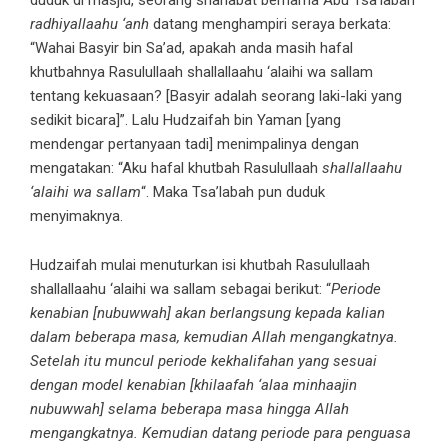
radhiyallaahu ‘anh
datang menghampiri seraya berkata:
“Wahai Basyir bin Sa’ad, apakah anda masih hafal
khutbahnya Rasulullaah shallallaahu ‘alaihi wa sallam
tentang kekuasaan? [Basyir adalah seorang laki-laki yang
sedikit bicara]”. Lalu Hudzaifah bin Yaman [yang
mendengar pertanyaan tadi] menimpalinya dengan
mengatakan: “Aku hafal khutbah Rasulullaah
shallallaahu
‘alaihi wa sallam
“. Maka Tsa’labah pun duduk
menyimaknya.
Hudzaifah mulai menuturkan isi khutbah Rasulullaah
shallallaahu ‘alaihi wa sallam sebagai berikut: “
Periode
kenabian [nubuwwah] akan berlangsung kepada kalian
dalam beberapa masa, kemudian Allah mengangkatnya.
Setelah itu muncul periode kekhalifahan yang sesuai
dengan model kenabian [khilaafah ‘alaa minhaajin
nubuwwah] selama beberapa masa hingga Allah
mengangkatnya. Kemudian datang periode para penguasa