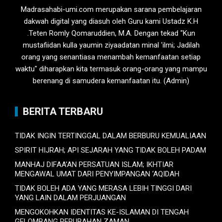
Madrasahabi-umi.com merupakan sarana pembelajaran
dakwah digital yang diasuh oleh Guru kami Ustadz K.H
.Teten Romly Qomaruddien, M.A. Dengan tekad "Kun
mustafiidan kulla yaumin ziyaadatan minal 'ilmi; Jadilah
orang yang senantiasa menambah kemanfaatan setiap
waktu" diharapkan kita termasuk orang-orang yang mampu
berenang di samudera kemanfaatan itu. (Admin)
BERITA TERBARU
TIDAK INGIN TERTINGGAL DALAM BERBURU KEMUALIAAN
SPIRIT HIJRAH; API SEJARAH YANG TIDAK BOLEH PADAM
MANHAJ DIFAA’AN PERSATUAN ISLAM; IKHTIAR
MENGAWAL UMAT DARI PENYIMPANGAN ‘AQIDAH
TIDAK BOLEH ADA YANG MERASA LEBIH TINGGI DARI
YANG LAIN DALAM PERJUANGAN
MENGOKOHKAN IDENTITAS KE-ISLAMAN DI TENGAH
GELOMBANG PERUBAHAN ZAMAN