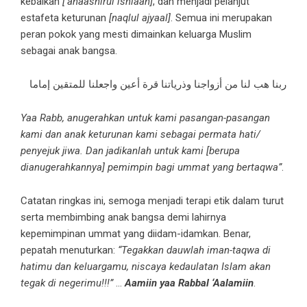
kebaikan
[‘anaashirul ishlaah]
, dan menjadi pelanjut
estafeta keturunan
[naqlul ajyaal]
. Semua ini merupakan
peran pokok yang mesti dimainkan keluarga Muslim
sebagai anak bangsa.
ربنا هب لنا من أزواجنا وذرياتنا قرة أعين واجعلنا للمتقين إماما
Yaa Rabb, anugerahkan untuk kami pasangan-pasangan
kami dan anak keturunan kami sebagai permata hati/
penyejuk jiwa. Dan jadikanlah untuk kami [berupa
dianugerahkannya] pemimpin bagi ummat yang bertaqwa”
.
Catatan ringkas ini, semoga menjadi terapi etik dalam turut
serta membimbing anak bangsa demi lahirnya
kepemimpinan ummat yang diidam-idamkan. Benar,
pepatah menuturkan:
“Tegakkan dauwlah iman-taqwa di
hatimu dan keluargamu, niscaya kedaulatan Islam akan
tegak di negerimu!!!”
…
Aamiin yaa Rabbal ‘Aalamiin
.