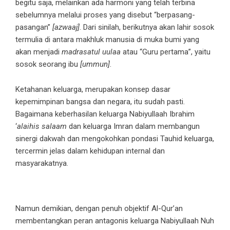
begitu saja, melainkan ada harmoni yang telah terbina
sebelumnya melalui proses yang disebut “berpasang-
pasangan”
[azwaaj]
. Dari sinilah, berikutnya akan lahir sosok
termulia di antara makhluk manusia di muka bumi yang
akan menjadi
madrasatul uulaa
atau “Guru pertama”, yaitu
sosok seorang ibu
[ummun]
.
Ketahanan keluarga, merupakan konsep dasar
kepemimpinan bangsa dan negara, itu sudah pasti.
Bagaimana keberhasilan keluarga Nabiyullaah Ibrahim
‘
alaihis salaam
dan keluarga Imran dalam membangun
sinergi dakwah dan mengokohkan pondasi Tauhid keluarga,
tercermin jelas dalam kehidupan internal dan
masyarakatnya.
Namun demikian, dengan penuh objektif Al-Qur’an
membentangkan peran antagonis keluarga Nabiyullaah Nuh