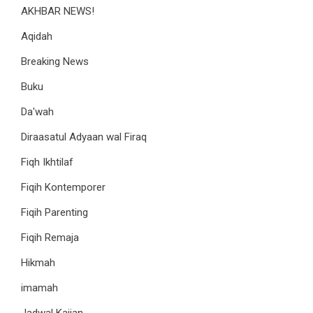
AKHBAR NEWS!
Aqidah
Breaking News
Buku
Da'wah
Diraasatul Adyaan wal Firaq
Fiqh Ikhtilaf
Fiqih Kontemporer
Fiqih Parenting
Fiqih Remaja
Hikmah
imamah