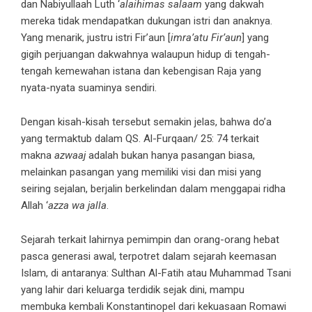
dan Nabiyullaah Luth ‘
alaihimas salaam
yang dakwah
mereka tidak mendapatkan dukungan istri dan anaknya.
Yang menarik, justru istri Fir’aun [
imra’atu Fir’aun
] yang
gigih perjuangan dakwahnya walaupun hidup di tengah-
tengah kemewahan istana dan kebengisan Raja yang
nyata-nyata suaminya sendiri.
Dengan kisah-kisah tersebut semakin jelas, bahwa do’a
yang termaktub dalam QS. Al-Furqaan/ 25: 74 terkait
makna
azwaaj
adalah bukan hanya pasangan biasa,
melainkan pasangan yang memiliki visi dan misi yang
seiring sejalan, berjalin berkelindan dalam menggapai ridha
Allah ‘
azza wa jalla
.
Sejarah terkait lahirnya pemimpin dan orang-orang hebat
pasca generasi awal, terpotret dalam sejarah keemasan
Islam, di antaranya: Sulthan Al-Fatih atau Muhammad Tsani
yang lahir dari keluarga terdidik sejak dini, mampu
membuka kembali Konstantinopel dari kekuasaan Romawi