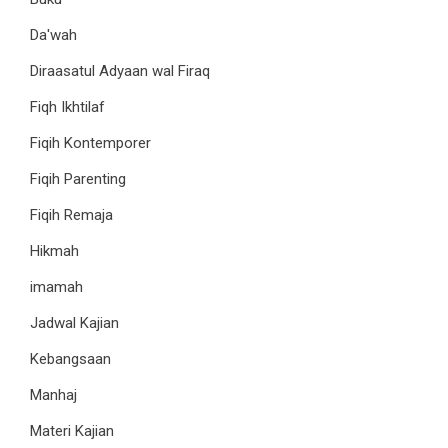
Da'wah
Diraasatul Adyaan wal Firaq
Fiqh Ikhtilaf
Fiqih Kontemporer
Fiqih Parenting
Fiqih Remaja
Hikmah
imamah
Jadwal Kajian
Kebangsaan
Manhaj
Materi Kajian