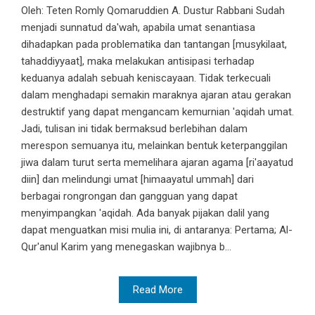
Oleh: Teten Romly Qomaruddien A. Dustur Rabbani Sudah
menjadi sunnatud da'wah, apabila umat senantiasa
dihadapkan pada problematika dan tantangan [musykilaat,
tahaddiyyaat], maka melakukan antisipasi terhadap
keduanya adalah sebuah keniscayaan. Tidak terkecuali
dalam menghadapi semakin maraknya ajaran atau gerakan
destruktif yang dapat mengancam kemurnian 'aqidah umat.
Jadi, tulisan ini tidak bermaksud berlebihan dalam
merespon semuanya itu, melainkan bentuk keterpanggilan
jiwa dalam turut serta memelihara ajaran agama [ri'aayatud
diin] dan melindungi umat [himaayatul ummah] dari
berbagai rongrongan dan gangguan yang dapat
menyimpangkan 'aqidah. Ada banyak pijakan dalil yang
dapat menguatkan misi mulia ini, di antaranya: Pertama; Al-
Qur'anul Karim yang menegaskan wajibnya b...
Read More