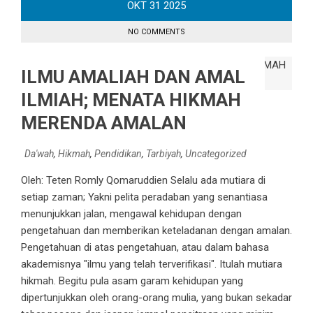
OKT
31
2025
NO COMMENTS
ILMU AMALIAH DAN AMAL
ILMIAH; MENATA HIKMAH
MERENDA AMALAN
Da'wah
,
Hikmah
,
Pendidikan
,
Tarbiyah
,
Uncategorized
Oleh: Teten Romly Qomaruddien Selalu ada mutiara di
setiap zaman; Yakni pelita peradaban yang senantiasa
menunjukkan jalan, mengawal kehidupan dengan
pengetahuan dan memberikan keteladanan dengan amalan.
Pengetahuan di atas pengetahuan, atau dalam bahasa
akademisnya "ilmu yang telah terverifikasi". Itulah mutiara
hikmah. Begitu pula asam garam kehidupan yang
dipertunjukkan oleh orang-orang mulia, yang bukan sekadar