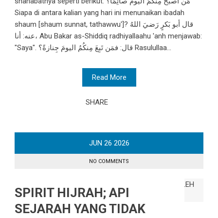
shahabatnya seperti berikut: مَن أصبَحَ مِنكُمُ اليومَ صائِمًا؟
Siapa di antara kalian yang hari ini menunaikan ibadah
shaum [shaum sunnat, tathawwu']? قال أبو بَكرٍ رَضيَ اللهُ
عنه: أنا، Abu Bakar as-Shiddiq radhiyallaahu 'anh menjawab:
"Saya". قال: فمَن تَبِعَ مِنكُمُ اليومَ جِنازةً؟ Rasulullaa...
Read More
SHARE
JUN
26
2026
NO COMMENTS
SPIRIT HIJRAH; API
SEJARAH YANG TIDAK