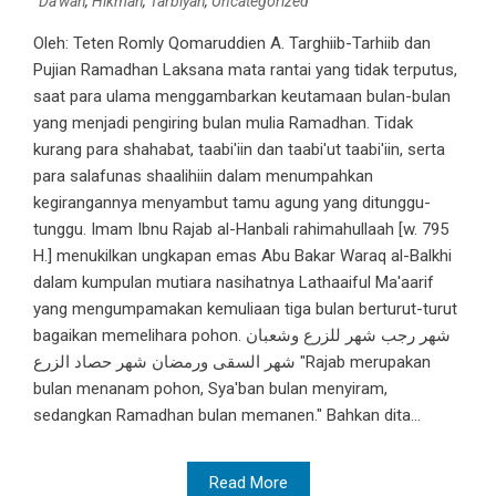
Da'wah
,
Hikmah
,
Tarbiyah
,
Uncategorized
Oleh: Teten Romly Qomaruddien A. Targhiib-Tarhiib dan
Pujian Ramadhan Laksana mata rantai yang tidak terputus,
saat para ulama menggambarkan keutamaan bulan-bulan
yang menjadi pengiring bulan mulia Ramadhan. Tidak
kurang para shahabat, taabi'iin dan taabi'ut taabi'iin, serta
para salafunas shaalihiin dalam menumpahkan
kegirangannya menyambut tamu agung yang ditunggu-
tunggu. Imam Ibnu Rajab al-Hanbali rahimahullaah [w. 795
H.] menukilkan ungkapan emas Abu Bakar Waraq al-Balkhi
dalam kumpulan mutiara nasihatnya Lathaaiful Ma'aarif
yang mengumpamakan kemuliaan tiga bulan berturut-turut
bagaikan memelihara pohon. شهر رجب شهر للزرع وشعبان
شهر السقى ورمضان شهر حصاد الزرع "Rajab merupakan
bulan menanam pohon, Sya'ban bulan menyiram,
sedangkan Ramadhan bulan memanen." Bahkan dita...
Read More