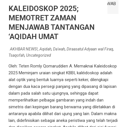
KALEIDOSKOP 2025;
MEMOTRET ZAMAN
MENJAWAB TANTANGAN
‘AQIDAH UMAT
AKHBAR NEWS!
,
Aqidah
,
Da'wah
,
Diraasatul Adyaan wal Firaq
,
Tsaqofah
,
Uncategorized
Oleh: Teten Romly Qomaruddien A. Memaknai Kaleidoskop
2025 Meminjam uraian singkat KBBI, kaléidoskop adalah
alat optik yang bentuk luarnya seperti keker, dilengkapi
dengan dua kaca persegi panjang yang dipasang di lapisan
dalam pada salah satu ujungnya, sehingga dapat
memperlihatkan pelbagai gambaran yang indah dan
simetris dari kepingan barang berwarna yang diletakkan di
antaranya apabila dilihat dari ujung yang lain. Dalam makna
lain, didefinisikan sebagai aneka peristiwa yang telah terjadi