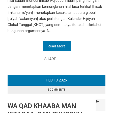
hilal sudah muncul [hisab wujuudul hilaal], penghitungan
dengan menetapkan kemungkinan hilal bisa terlihat [hisab
Imkanur ru'yah], menetapkan kesaksian secara global
[ru'yah 'aalamiyah] atau perhitungan Kalender Hijriyah
Global Tunggal [KHGT] yang semuanya itu telah diketahui
bangunan argumennya. Na...
Read More
SHARE
FEB
13
2026
2 COMMENTS
WA QAD KHAABA MAN