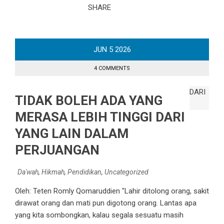
SHARE
JUN
5
2026
4 COMMENTS
TIDAK BOLEH ADA YANG
MERASA LEBIH TINGGI DARI
YANG LAIN DALAM
PERJUANGAN
Da'wah
,
Hikmah
,
Pendidikan
,
Uncategorized
Oleh: Teten Romly Qomaruddien "Lahir ditolong orang, sakit
dirawat orang dan mati pun digotong orang. Lantas apa
yang kita sombongkan, kalau segala sesuatu masih