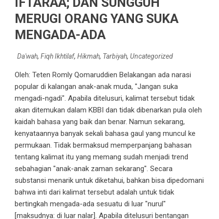
IFTARAA; DAN SUNGGUH
MERUGI ORANG YANG SUKA
MENGADA-ADA
Da'wah
,
Fiqh Ikhtilaf
,
Hikmah
,
Tarbiyah
,
Uncategorized
Oleh: Teten Romly Qomaruddien Belakangan ada narasi
popular di kalangan anak-anak muda, "Jangan suka
mengadi-ngadi". Apabila ditelusuri, kalimat tersebut tidak
akan ditemukan dalam KBBI dan tidak dibenarkan pula oleh
kaidah bahasa yang baik dan benar. Namun sekarang,
kenyataannya banyak sekali bahasa gaul yang muncul ke
permukaan. Tidak bermaksud memperpanjang bahasan
tentang kalimat itu yang memang sudah menjadi trend
sebahagian "anak-anak zaman sekarang". Secara
substansi menarik untuk diketahui, bahkan bisa dipedomani
bahwa inti dari kalimat tersebut adalah untuk tidak
bertingkah mengada-ada sesuatu di luar "nurul"
[maksudnya: di luar nalar]. Apabila ditelusuri bentangan