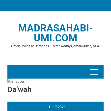
Skip
to
content
MADRASAHABI-
UMI.COM
Official Website Ustadz KH. Teten Romly Qomaruddien, M.A.
Da’wah
JUL
17
2026