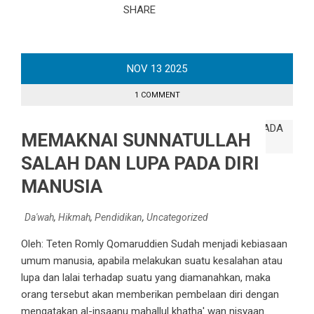
SHARE
NOV
13
2025
1 COMMENT
MEMAKNAI SUNNATULLAH
SALAH DAN LUPA PADA DIRI
MANUSIA
Da'wah
,
Hikmah
,
Pendidikan
,
Uncategorized
Oleh: Teten Romly Qomaruddien Sudah menjadi kebiasaan
umum manusia, apabila melakukan suatu kesalahan atau
lupa dan lalai terhadap suatu yang diamanahkan, maka
orang tersebut akan memberikan pembelaan diri dengan
mengatakan al-insaanu mahallul khatha' wan nisyaan.