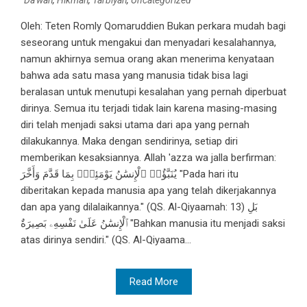
Da'wah
,
Hikmah
,
Tarbiyah
,
Uncategorized
Oleh: Teten Romly Qomaruddien Bukan perkara mudah bagi
seseorang untuk mengakui dan menyadari kesalahannya,
namun akhirnya semua orang akan menerima kenyataan
bahwa ada satu masa yang manusia tidak bisa lagi
beralasan untuk menutupi kesalahan yang pernah diperbuat
dirinya. Semua itu terjadi tidak lain karena masing-masing
diri telah menjadi saksi utama dari apa yang pernah
dilakukannya. Maka dengan sendirinya, setiap diri
memberikan kesaksiannya. Allah 'azza wa jalla berfirman:
يُنَبَّؤُا۟ ٱلْإِنسَٰنُ يَوْمَئِذٍۭ بِمَا قَدَّمَ وَأَخَّرَ "Pada hari itu
diberitakan kepada manusia apa yang telah dikerjakannya
dan apa yang dilalaikannya." (QS. Al-Qiyaamah: 13) بَلِ
ٱلْإِنسَٰنُ عَلَىٰ نَفْسِهِۦ بَصِيرَةٌ "Bahkan manusia itu menjadi saksi
atas dirinya sendiri." (QS. Al-Qiyaama...
Read More