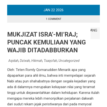
JAN
22
2026
1 COMMENT
MUKJIZAT ISRA’-MI’RAJ;
PUNCAK KEMULIAAN YANG
WAJIB DITADABBURKAN
Aqidah
,
Da'wah
,
Hikmah
,
Tsaqofah
,
Uncategorized
Oleh: Teten Romly Qomaruddien Menarik apa yang
dipaparkan para ahli ilmu, bahwa inti mempelajari sejarah
Nabi atau pun shahabatnya dengan segala kejadian yang
ada di dalamnya merupakan kekayaan nilai yang teramat
tinggi untuk diejawantahkan dalam kehidupan. Karena itulah
mengapa mereka lebih menonjolkan perjalanan dakwah
dari sudut rekam jejak peristiwanya dari pada menyoal