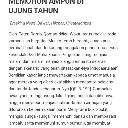
MEMOHON AMPUN DI
UJUNG TAHUN
Breaking News
,
Da'wah
,
Hikmah
,
Uncategorized
Oleh: Teten Romly Qomaruddien Waktu terus melaju, roda
zaman kian berputar. Musim terus berganti, cuaca pun
berubah-ubah dan terkadang mengalami pancaroba sesuai
kehendak Dzat Maha kuasa. Perguliran siang menjadi
malam dan malam menjadi siang, semua itu selaras
dengan skenario yang telah ditetapkan-Nya [miqdaarullaah].
Demikian kabar langit mewartakan kepada umat manusia,
agar mereka yang diberi akal pikiran mengambil pelajaran
dari tanda-tanda kebesaran-Nya [QS. 3: 190]. Gumpalan
awan yang menggunung, lalu digiring angin dan ditiupnya
hingga menyebar menjadi butiran-butiran air hujan yang
diturunkan ke permukaan bumi. Menyirami bukit-bukit,
mengisi sungai-sungai, memenuhi danau dan membasahi
lembah, serta memenuhi sumur-sumur, juga membuat