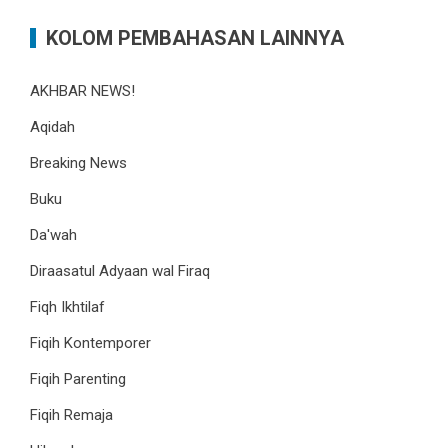
KOLOM PEMBAHASAN LAINNYA
AKHBAR NEWS!
Aqidah
Breaking News
Buku
Da'wah
Diraasatul Adyaan wal Firaq
Fiqh Ikhtilaf
Fiqih Kontemporer
Fiqih Parenting
Fiqih Remaja