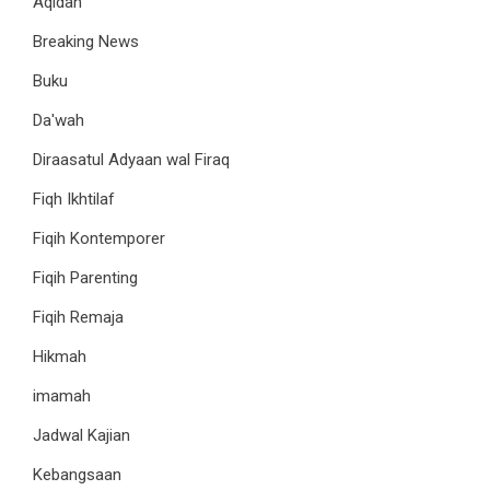
Aqidah
Breaking News
Buku
Da'wah
Diraasatul Adyaan wal Firaq
Fiqh Ikhtilaf
Fiqih Kontemporer
Fiqih Parenting
Fiqih Remaja
Hikmah
imamah
Jadwal Kajian
Kebangsaan