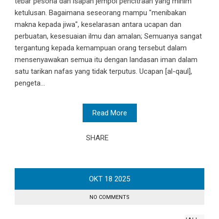
tebar pesona dan isapan jempol pencitraan yang minim
ketulusan. Bagaimana seseorang mampu "menibakan
makna kepada jiwa", keselarasan antara ucapan dan
perbuatan, kesesuaian ilmu dan amalan; Semuanya sangat
tergantung kepada kemampuan orang tersebut dalam
mensenyawakan semua itu dengan landasan iman dalam
satu tarikan nafas yang tidak terputus. Ucapan [al-qaul],
pengeta...
Read More
SHARE
OKT
18
2025
NO COMMENTS