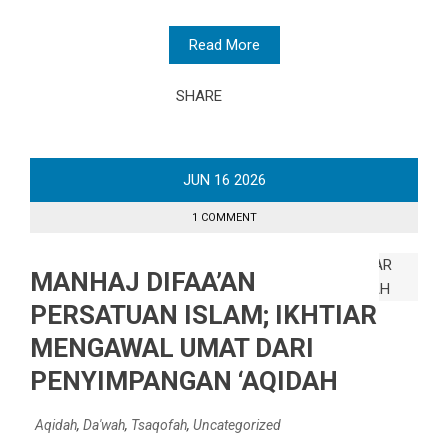
Read More
SHARE
JUN
16
2026
1 COMMENT
MANHAJ DIFAA’AN
PERSATUAN ISLAM; IKHTIAR
MENGAWAL UMAT DARI
PENYIMPANGAN ‘AQIDAH
Aqidah
,
Da'wah
,
Tsaqofah
,
Uncategorized