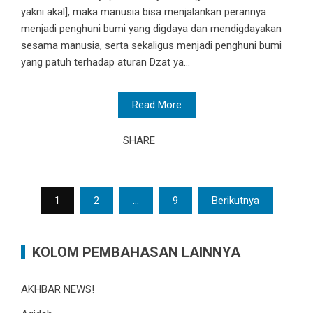
yakni akal], maka manusia bisa menjalankan perannya
menjadi penghuni bumi yang digdaya dan mendigdayakan
sesama manusia, serta sekaligus menjadi penghuni bumi
yang patuh terhadap aturan Dzat ya...
Read More
SHARE
Paginasi
1
2
…
9
Berikutnya
pos
KOLOM PEMBAHASAN LAINNYA
AKHBAR NEWS!