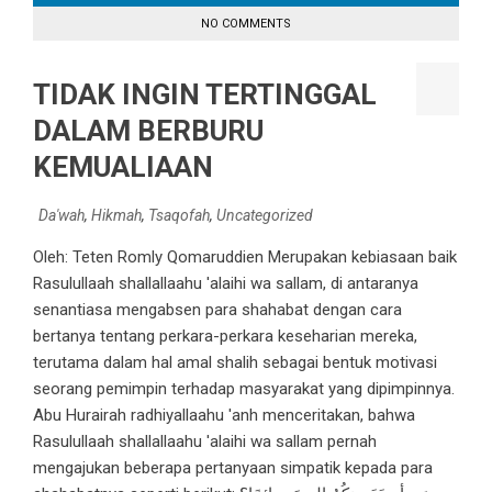
NO COMMENTS
TIDAK INGIN TERTINGGAL
DALAM BERBURU
KEMUALIAAN
Da'wah
,
Hikmah
,
Tsaqofah
,
Uncategorized
Oleh: Teten Romly Qomaruddien Merupakan kebiasaan baik
Rasulullaah shallallaahu 'alaihi wa sallam, di antaranya
senantiasa mengabsen para shahabat dengan cara
bertanya tentang perkara-perkara keseharian mereka,
terutama dalam hal amal shalih sebagai bentuk motivasi
seorang pemimpin terhadap masyarakat yang dipimpinnya.
Abu Hurairah radhiyallaahu 'anh menceritakan, bahwa
Rasulullaah shallallaahu 'alaihi wa sallam pernah
mengajukan beberapa pertanyaan simpatik kepada para