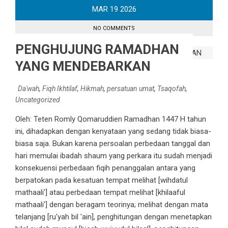
MAR
19
2026
NO COMMENTS
PENGHUJUNG RAMADHAN
YANG MENDEBARKAN
Da'wah
,
Fiqh Ikhtilaf
,
Hikmah
,
persatuan umat
,
Tsaqofah
,
Uncategorized
Oleh: Teten Romly Qomaruddien Ramadhan 1447 H tahun
ini, dihadapkan dengan kenyataan yang sedang tidak biasa-
biasa saja. Bukan karena persoalan perbedaan tanggal dan
hari memulai ibadah shaum yang perkara itu sudah menjadi
konsekuensi perbedaan fiqih penanggalan antara yang
berpatokan pada kesatuan tempat melihat [wihdatul
mathaali'] atau perbedaan tempat melihat [khilaaful
mathaali'] dengan beragam teorinya; melihat dengan mata
telanjang [ru'yah bil 'ain], penghitungan dengan menetapkan