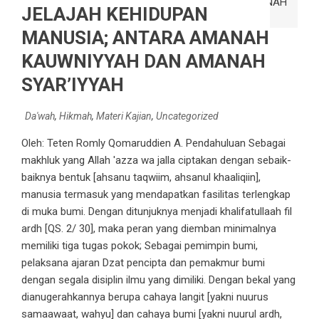
JELAJAH KEHIDUPAN
MANUSIA; ANTARA AMANAH
KAUWNIYYAH DAN AMANAH
SYAR’IYYAH
Da'wah
,
Hikmah
,
Materi Kajian
,
Uncategorized
Oleh: Teten Romly Qomaruddien A. Pendahuluan Sebagai
makhluk yang Allah 'azza wa jalla ciptakan dengan sebaik-
baiknya bentuk [ahsanu taqwiim, ahsanul khaaliqiin],
manusia termasuk yang mendapatkan fasilitas terlengkap
di muka bumi. Dengan ditunjuknya menjadi khalifatullaah fil
ardh [QS. 2/ 30], maka peran yang diemban minimalnya
memiliki tiga tugas pokok; Sebagai pemimpin bumi,
pelaksana ajaran Dzat pencipta dan pemakmur bumi
dengan segala disiplin ilmu yang dimiliki. Dengan bekal yang
dianugerahkannya berupa cahaya langit [yakni nuurus
samaawaat, wahyu] dan cahaya bumi [yakni nuurul ardh,