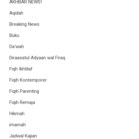
AKHBAR NEWS!
Aqidah
Breaking News
Buku
Da'wah
Diraasatul Adyaan wal Firaq
Fiqh Ikhtilaf
Fiqih Kontemporer
Fiqih Parenting
Fiqih Remaja
Hikmah
imamah
Jadwal Kajian