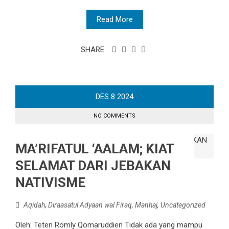
Read More
SHARE
DES
8
2024
NO COMMENTS
MA’RIFATUL ‘AALAM; KIAT
SELAMAT DARI JEBAKAN
NATIVISME
Aqidah
,
Diraasatul Adyaan wal Firaq
,
Manhaj
,
Uncategorized
Oleh: Teten Romly Qomaruddien Tidak ada yang mampu