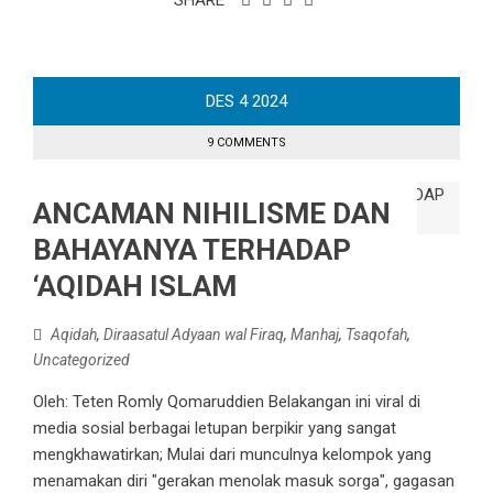
SHARE
DES
4
2024
9 COMMENTS
ANCAMAN NIHILISME DAN
BAHAYANYA TERHADAP
‘AQIDAH ISLAM
Aqidah
,
Diraasatul Adyaan wal Firaq
,
Manhaj
,
Tsaqofah
,
Uncategorized
Oleh: Teten Romly Qomaruddien Belakangan ini viral di
media sosial berbagai letupan berpikir yang sangat
mengkhawatirkan; Mulai dari munculnya kelompok yang
menamakan diri "gerakan menolak masuk sorga", gagasan