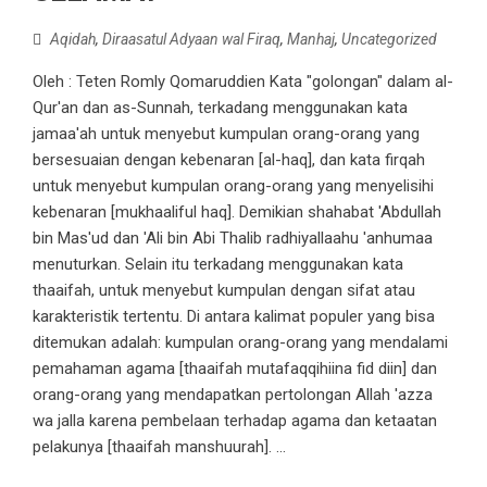
Aqidah
,
Diraasatul Adyaan wal Firaq
,
Manhaj
,
Uncategorized
Oleh : Teten Romly Qomaruddien Kata "golongan" dalam al-
Qur'an dan as-Sunnah, terkadang menggunakan kata
jamaa'ah untuk menyebut kumpulan orang-orang yang
bersesuaian dengan kebenaran [al-haq], dan kata firqah
untuk menyebut kumpulan orang-orang yang menyelisihi
kebenaran [mukhaaliful haq]. Demikian shahabat 'Abdullah
bin Mas'ud dan 'Ali bin Abi Thalib radhiyallaahu 'anhumaa
menuturkan. Selain itu terkadang menggunakan kata
thaaifah, untuk menyebut kumpulan dengan sifat atau
karakteristik tertentu. Di antara kalimat populer yang bisa
ditemukan adalah: kumpulan orang-orang yang mendalami
pemahaman agama [thaaifah mutafaqqihiina fid diin] dan
orang-orang yang mendapatkan pertolongan Allah 'azza
wa jalla karena pembelaan terhadap agama dan ketaatan
pelakunya [thaaifah manshuurah]. ...