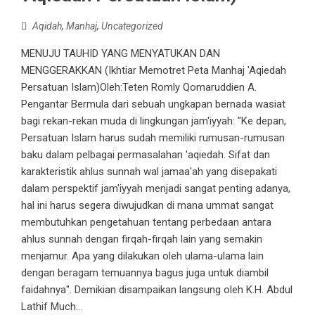
Aqidah
,
Manhaj
,
Uncategorized
MENUJU TAUHID YANG MENYATUKAN DAN
MENGGERAKKAN (Ikhtiar Memotret Peta Manhaj 'Aqiedah
Persatuan Islam)Oleh:Teten Romly Qomaruddien A.
Pengantar Bermula dari sebuah ungkapan bernada wasiat
bagi rekan-rekan muda di lingkungan jam'iyyah: "Ke depan,
Persatuan Islam harus sudah memiliki rumusan-rumusan
baku dalam pelbagai permasalahan 'aqiedah. Sifat dan
karakteristik ahlus sunnah wal jamaa'ah yang disepakati
dalam perspektif jam'iyyah menjadi sangat penting adanya,
hal ini harus segera diwujudkan di mana ummat sangat
membutuhkan pengetahuan tentang perbedaan antara
ahlus sunnah dengan firqah-firqah lain yang semakin
menjamur. Apa yang dilakukan oleh ulama-ulama lain
dengan beragam temuannya bagus juga untuk diambil
faidahnya". Demikian disampaikan langsung oleh K.H. Abdul
Lathif Much...