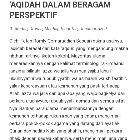
‘AQIDAH DALAM BERAGAM
PERSPEKTIF
Aqidah
,
Da'wah
,
Manhaj
,
Tsaqofah
,
Uncategorized
Oleh: Teten Romly Qomaruddien Sesuai makna asalnya,
'aqiidah berasal dari kata 'aqdun yang mengandung makna
ribthun [artinya: ikatan kokoh]. Mayoritas ulama
menarasikannya dengan kalimat terminologi "al-iimaanul
jaazimu billaahi 'azza wa jalla wa maa yajibu lahu fii
uluuhiyyatihi wa rubuubiyyatihi wa asmaaihi wa shifaatihi",
yakni kepercayaan atau keimanan yang pasti terhadap
Allah 'azza wa jalla dan apa-apa yang wajib bagi-Nya dari
perkara uluuhiyyah, rubuubiyyah, asmaa dan semua sifat-
Nya. Bahkan para ulama menambahkannya dengan
keimanan terhadap rukun iman yang enam, mengimani
perkara pokok-pokok agama yang datang dari ayat al-
Qur'an dan hadits Nabi yang shahih, mengimani perkara
ghaib dengan segala kabarnya, serta mengimani apa yang