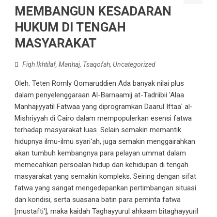
MEMBANGUN KESADARAN
HUKUM DI TENGAH
MASYARAKAT
Fiqh Ikhtilaf
,
Manhaj
,
Tsaqofah
,
Uncategorized
Oleh: Teten Romly Qomaruddien Ada banyak nilai plus
dalam penyelenggaraan Al-Barnaamij at-Tadriibii 'Alaa
Manhajiyyatil Fatwaa yang diprogramkan Daarul Iftaa' al-
Mishriyyah di Cairo dalam mempopulerkan esensi fatwa
terhadap masyarakat luas. Selain semakin memantik
hidupnya ilmu-ilmu syari'ah, juga semakin menggairahkan
akan tumbuh kembangnya para pelayan ummat dalam
memecahkan persoalan hidup dan kehidupan di tengah
masyarakat yang semakin kompleks. Seiring dengan sifat
fatwa yang sangat mengedepankan pertimbangan situasi
dan kondisi, serta suasana batin para peminta fatwa
[mustafti'], maka kaidah Taghayyurul ahkaam bitaghayyuril