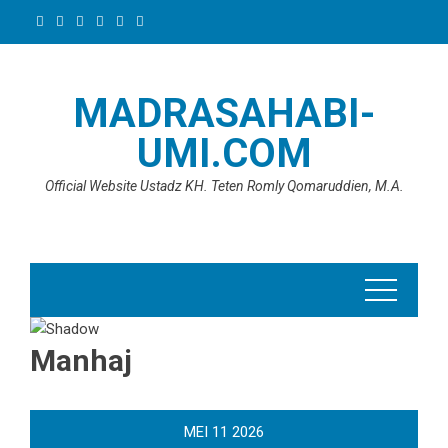
Skip
to
content
MADRASAHABI-
UMI.COM
Official Website Ustadz KH. Teten Romly Qomaruddien, M.A.
Manhaj
MEI
11
2026