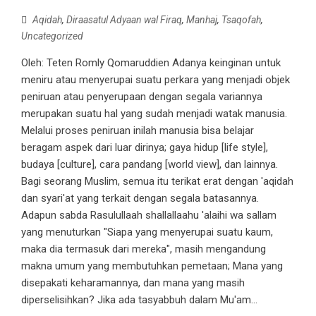
Aqidah
,
Diraasatul Adyaan wal Firaq
,
Manhaj
,
Tsaqofah
,
Uncategorized
Oleh: Teten Romly Qomaruddien Adanya keinginan untuk
meniru atau menyerupai suatu perkara yang menjadi objek
peniruan atau penyerupaan dengan segala variannya
merupakan suatu hal yang sudah menjadi watak manusia.
Melalui proses peniruan inilah manusia bisa belajar
beragam aspek dari luar dirinya; gaya hidup [life style],
budaya [culture], cara pandang [world view], dan lainnya.
Bagi seorang Muslim, semua itu terikat erat dengan 'aqidah
dan syari'at yang terkait dengan segala batasannya.
Adapun sabda Rasulullaah shallallaahu 'alaihi wa sallam
yang menuturkan "Siapa yang menyerupai suatu kaum,
maka dia termasuk dari mereka", masih mengandung
makna umum yang membutuhkan pemetaan; Mana yang
disepakati keharamannya, dan mana yang masih
diperselisihkan? Jika ada tasyabbuh dalam Mu'am...