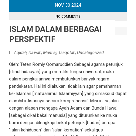
NOV
30
2024
NO COMMENTS
ISLAM DALAM BERBAGAI
PERSPEKTIF
Aqidah
,
Da'wah
,
Manhaj
,
Tsaqofah
,
Uncategorized
Oleh: Teten Romly Qomaruddien Sebagai agama petunjuk
[diinul hidaayah] yang memiliki fungsi universal, maka
dalam pengkajiannya membutuhkan banyak ragam
pendekatan. Hal ini dilakukan, tidak lain agar pemahaman
ke-Islaman [mafaahimul Islaamiyyah] yang dimaksud dapat
diambil intisarinya secara komprehensif. Misi ini sejalan
dengan alasan mengapa Ayah Adam dan Bunda Hawa'
[sebagai cikal bakal manusia] yang diturunkan ke muka
bumi dengan dilengkapi bekal petunjuk [hudan] berupa
"jalan kehidupan" dan "jalan kematian" sekaligus