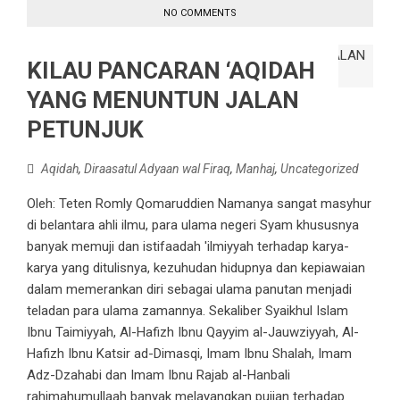
NO COMMENTS
KILAU PANCARAN ‘AQIDAH
YANG MENUNTUN JALAN
PETUNJUK
Aqidah
,
Diraasatul Adyaan wal Firaq
,
Manhaj
,
Uncategorized
Oleh: Teten Romly Qomaruddien Namanya sangat masyhur
di belantara ahli ilmu, para ulama negeri Syam khususnya
banyak memuji dan istifaadah 'ilmiyyah terhadap karya-
karya yang ditulisnya, kezuhudan hidupnya dan kepiawaian
dalam memerankan diri sebagai ulama panutan menjadi
teladan para ulama zamannya. Sekaliber Syaikhul Islam
Ibnu Taimiyyah, Al-Hafizh Ibnu Qayyim al-Jauwziyyah, Al-
Hafizh Ibnu Katsir ad-Dimasqi, Imam Ibnu Shalah, Imam
Adz-Dzahabi dan Imam Ibnu Rajab al-Hanbali
rahimahumullaah banyak melayangkan pujian terhadap