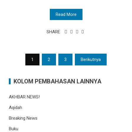
Read More
SHARE
Paginasi
1
2
3
Berikutnya
pos
KOLOM PEMBAHASAN LAINNYA
AKHBAR NEWS!
Aqidah
Breaking News
Buku