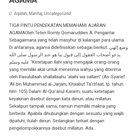
AGAMA
Aqidah
,
Manhaj
,
Uncategorized
TIGA PINTU PENDEKATAN MEMAHAMI AJARAN
AGAMAOleh:Teten Romly Qomaruddien A. Pengantar
Sebagaimana yang telah masyhur di kalangan para ulama.
Di antaranya, agama didefinisikan sebagai berikut: وضع إلهي
يدعو أصحاب العقول إلى قبول ما هو عند الرسول صلى الله
عليه وسلم "Ketetapan Ilahi yang mengajak orang-orang
yang memiliki akal untuk menerima wahyu yang diterima
oleh Rasulullaah shallallaahu 'alaihi wa sallam" (As-Syarief
'Ali bin Muhammad al-Jarjani, Kitaabut Ta'riifaat, tp. tahun:
hlm. 105) Dalam Al-Qur'anul Kariem, suatu ketetapan
keyakinan disebut dengan kata diinun, atau millatun.
Sekalipun tampak sama, namun memiliki makna yang
berbeda. Apabila dihubungkan dengan sesuatu yang wajib
dipatuhi, itulah diinun. Sedangkan terkait dengan
pengelompokkannya disebut millatun. Ada...