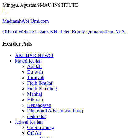
Skip
Minggu, Agustus 9
MAU INSTITUTE
to
content
MadrasahAbi-Umi.com
Official Website Ustadz KH. Teten Romly Qomaruddien, M.A.
Header Ads
AKHBAR NEWS!
Materi Kajian
Aqidah
Da’wah
Tarbiyah
Fiqih Ikhtilaf
Fiqih Parenting
Manhaj
Hikmah
Kebangsaan
Diraasatul Adyaan wal Firaq
mahfudot
Jadwal Kajian
On Streaming
Off Air