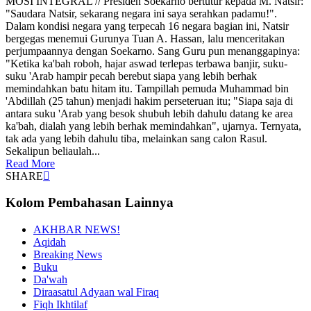
MOSI INTEGRAL // Presiden Soekarno bertutur kepada M. Natsir:
"Saudara Natsir, sekarang negara ini saya serahkan padamu!".
Dalam kondisi negara yang terpecah 16 negara bagian ini, Natsir
bergegas menemui Gurunya Tuan A. Hassan, lalu menceritakan
perjumpaannya dengan Soekarno. Sang Guru pun menanggapinya:
"Ketika ka'bah roboh, hajar aswad terlepas terbawa banjir, suku-
suku 'Arab hampir pecah berebut siapa yang lebih berhak
memindahkan batu hitam itu. Tampillah pemuda Muhammad bin
'Abdillah (25 tahun) menjadi hakim perseteruan itu; "Siapa saja di
antara suku 'Arab yang besok shubuh lebih dahulu datang ke area
ka'bah, dialah yang lebih berhak memindahkan", ujarnya. Ternyata,
tak ada yang lebih dahulu tiba, melainkan sang calon Rasul.
Sekalipun beliaulah...
Read More
SHARE
Kolom Pembahasan Lainnya
AKHBAR NEWS!
Aqidah
Breaking News
Buku
Da'wah
Diraasatul Adyaan wal Firaq
Fiqh Ikhtilaf