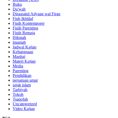
Buku
Da'wah
Diraasatul Adyaan wal Firaq
Fiqh Ikhtilaf
Fiqih Kontemporer
Fiqih Parenting
Fiqih Remaja
Hikmah
imamah
Jadwal Kajian
Kebangsaan
Manhaj
Materi Kajian
Media
Parenting
Pendidikan
persatuan umat
sajak islam
Tarbiyah
Tokoh
Tsaqofah
Uncategorized
Video Kajian