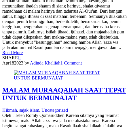
amalan sunnah, bahkan mustahab. Minimalnya kesungguhan
menunaikan ibadah shaum di siang harinya, shalat qiyaamu
ramadhaan di malam harinya dan tadarrus Al-Qur'an. Dari bangun
sahur, hingga ifthaar di saat matahari terbenam. Semuanya dilakukan
dengan penuh kesungguhan; berletih-letih, bersukar-sukar, penuh
kegigihan, pengerahan segenap kemampuan, dan berusaha keras
tanpa pamrih. Lahirnya istilah jihaad, ijtihaad, dan mujaahadah pun
tidak dapat dilepaskan dari makna-makna yang telah disebutkan.
Untuk menyebut "kesungguhan" seorang hamba Allah 'azza wa
jalla atau ummat Rasul panutan dalam menjaga, mengawal dan ...
Read More
SHARE
Apr
18
2023
by
Adinda Khalifah
1 Comment
MALAM MURAAQABAH SAAT TEPAT
UNTUK BERMUNAJAT
Hikmah
,
sajak islam
,
Uncategorized
Oleh : Teten Romly Qomaruddien Karena sifatnya yang teramat
istimewa, maka Allah 'azza wa jalla merahasiakannya. Karena
begitu sangat rahasianya, maka Rasulullaah shallallaahu 'alaihi wa