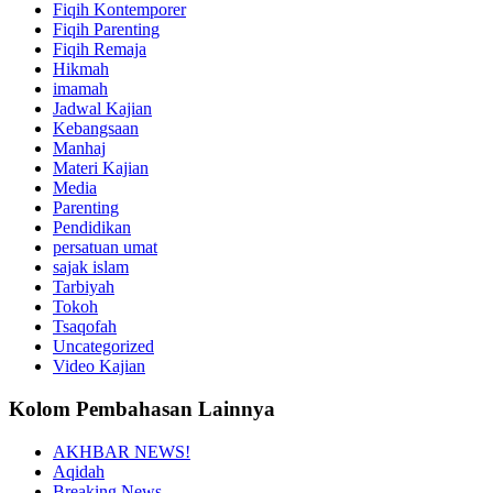
Fiqih Kontemporer
Fiqih Parenting
Fiqih Remaja
Hikmah
imamah
Jadwal Kajian
Kebangsaan
Manhaj
Materi Kajian
Media
Parenting
Pendidikan
persatuan umat
sajak islam
Tarbiyah
Tokoh
Tsaqofah
Uncategorized
Video Kajian
Kolom Pembahasan Lainnya
AKHBAR NEWS!
Aqidah
Breaking News