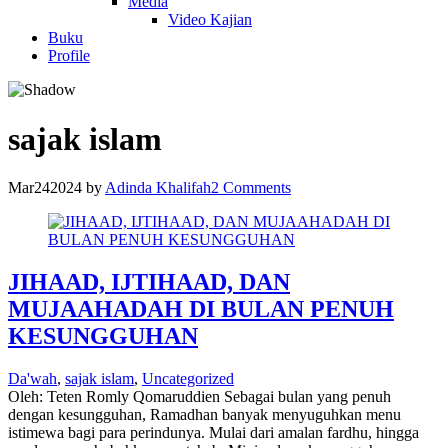
Media
Video Kajian
Buku
Profile
sajak islam
Mar
24
2024
by
Adinda Khalifah
2 Comments
JIHAAD, IJTIHAAD, DAN
MUJAAHADAH DI BULAN PENUH
KESUNGGUHAN
Da'wah
,
sajak islam
,
Uncategorized
Oleh: Teten Romly Qomaruddien Sebagai bulan yang penuh
dengan kesungguhan, Ramadhan banyak menyuguhkan menu
istimewa bagi para perindunya. Mulai dari amalan fardhu, hingga