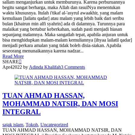
sallam menganjurkan untuk memburunya. Karena perburuannya
begitu sangat berharga, maka Allah dan rasulNya menentukan
waktu khususnya. Itulah i'tikaf al-'asyrul awaakhir, yang malam
kemuliaan [lailatu qadar] atau malam yang lebih baik dari seribu
bulan [khairun min alfi syahrin] ada di dalamnya. Turunnya para
malaikat yang bertabur keberkahan, sudah pasti menjadi hiasan
sepanjang malamnya. Maka sangatlah tepat, apabila anjuran untuk
bisa menghidupkan malam-malam kemuliannya [ihyaa lailatil qadar]
menjadi perkara amalan yang tidak boleh disia-siakan. Apabila
seseorang menunaikannya karena nadzar...
Read More
SHARE
Apr
4
2022
by
Adinda Khalifah
3 Comments
TUAN AHMAD HASSAN,
MOHAMMAD NATSIR, DAN MOSI
INTEGRAL
sajak islam
,
Tokoh
,
Uncategorized
TUAN AHMAD HASSAN, MOHAMMAD NATSIR, DAN