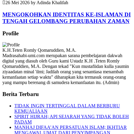
26 Mei 2026
by
Adinda Khalifah
MENGOKOHKAN IDENTITAS KE-ISLAMAN DI
TENGAH GELOMBANG PERUBAHAN ZAMAN
Profile
K.H.Teten Romly Qomaruddien, M.A.
Madrasahabi-umi.com merupakan sarana pembelajaran dakwah
digital yang diasuh oleh Guru kami Ustadz K.H .Teten Romly
Qomaruddien, M.A. Dengan tekad "Kun mustafiidan kulla yaumin
ziyaadatan minal 'ilmi; Jadilah orang yang senantiasa menambah
kemanfaatan setiap waktu" diharapkan kita termasuk orang-orang
yang mampu berenang di samudera kemanfaatan itu. (Admin)
Berita Terbaru
TIDAK INGIN TERTINGGAL DALAM BERBURU
KEMUALIAAN
SPIRIT HIJRAH; API SEJARAH YANG TIDAK BOLEH
PADAM
MANHAJ DIFAA’AN PERSATUAN ISLAM; IKHTIAR
MENGAWAL UMAT DARI PENYIMPANGAN