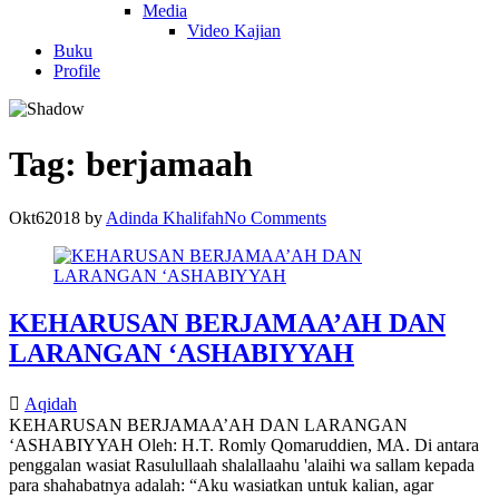
Media
Video Kajian
Buku
Profile
Tag:
berjamaah
Okt
6
2018
by
Adinda Khalifah
No Comments
KEHARUSAN BERJAMAA’AH DAN
LARANGAN ‘ASHABIYYAH
Aqidah
KEHARUSAN BERJAMAA’AH DAN LARANGAN
‘ASHABIYYAH Oleh: H.T. Romly Qomaruddien, MA. Di antara
penggalan wasiat Rasulullaah shalallaahu 'alaihi wa sallam kepada
para shahabatnya adalah: “Aku wasiatkan untuk kalian, agar