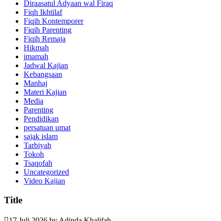
Diraasatul Adyaan wal Firaq
Fiqh Ikhtilaf
Fiqih Kontemporer
Fiqih Parenting
Fiqih Remaja
Hikmah
imamah
Jadwal Kajian
Kebangsaan
Manhaj
Materi Kajian
Media
Parenting
Pendidikan
persatuan umat
sajak islam
Tarbiyah
Tokoh
Tsaqofah
Uncategorized
Video Kajian
Title
17 Juli 2026
by
Adinda Khalifah