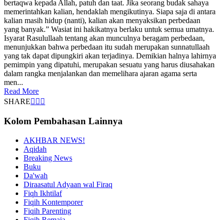
bertaqwa kepada Allah, patuh dan taat. Jika seorang budak sahaya
memerintahkan kalian, hendaklah mengikutinya. Siapa saja di antara
kalian masih hidup (nanti), kalian akan menyaksikan perbedaan
yang banyak.” Wasiat ini hakikatnya berlaku untuk semua umatnya.
Isyarat Rasulullaah tentang akan munculnya beragam perbedaan,
menunjukkan bahwa perbedaan itu sudah merupakan sunnatullaah
yang tak dapat dipungkiri akan terjadinya. Demikian halnya lahirnya
pemimpin yang dipatuhi, merupakan sesuatu yang harus diusahakan
dalam rangka menjalankan dan memelihara ajaran agama serta
men...
Read More
SHARE
Kolom Pembahasan Lainnya
AKHBAR NEWS!
Aqidah
Breaking News
Buku
Da'wah
Diraasatul Adyaan wal Firaq
Fiqh Ikhtilaf
Fiqih Kontemporer
Fiqih Parenting
Fiqih Remaja