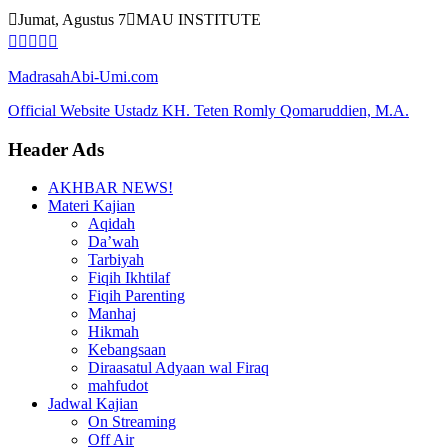
Skip
Jumat, Agustus 7
MAU INSTITUTE
to
content
MadrasahAbi-Umi.com
Official Website Ustadz KH. Teten Romly Qomaruddien, M.A.
Header Ads
AKHBAR NEWS!
Materi Kajian
Aqidah
Da’wah
Tarbiyah
Fiqih Ikhtilaf
Fiqih Parenting
Manhaj
Hikmah
Kebangsaan
Diraasatul Adyaan wal Firaq
mahfudot
Jadwal Kajian
On Streaming
Off Air