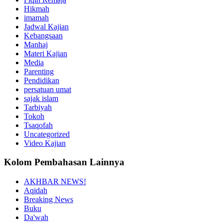
Hikmah
imamah
Jadwal Kajian
Kebangsaan
Manhaj
Materi Kajian
Media
Parenting
Pendidikan
persatuan umat
sajak islam
Tarbiyah
Tokoh
Tsaqofah
Uncategorized
Video Kajian
Kolom Pembahasan Lainnya
AKHBAR NEWS!
Aqidah
Breaking News
Buku
Da'wah