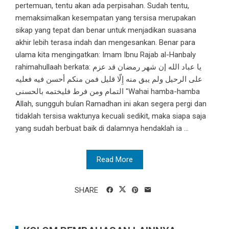
pertemuan, tentu akan ada perpisahan. Sudah tentu,
memaksimalkan kesempatan yang tersisa merupakan
sikap yang tepat dan benar untuk menjadikan suasana
akhir lebih terasa indah dan mengesankan. Benar para
ulama kita mengingatkan: Imam Ibnu Rajab al-Hanbaly
rahimahullaah berkata: يا عباد الله إن شهر رمضان قد عزم
على الرحيل ولم يبق منه إِلّا قليل فمن منكم أحسن فيه فعليه
التمام ومن فرط فليختمه بالحسنى "Wahai hamba-hamba
Allah, sungguh bulan Ramadhan ini akan segera pergi dan
tidaklah tersisa waktunya kecuali sedikit, maka siapa saja
yang sudah berbuat baik di dalamnya hendaklah ia ...
Read More
SHARE