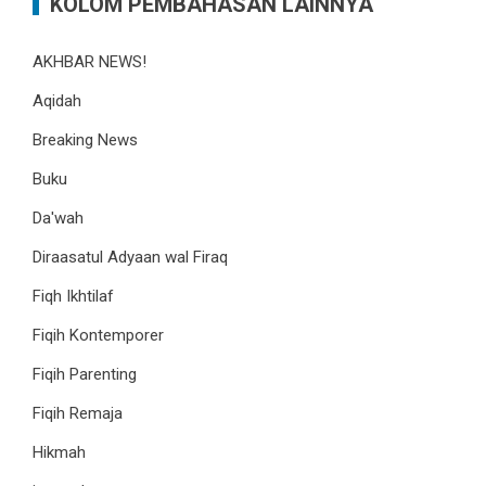
KOLOM PEMBAHASAN LAINNYA
AKHBAR NEWS!
Aqidah
Breaking News
Buku
Da'wah
Diraasatul Adyaan wal Firaq
Fiqh Ikhtilaf
Fiqih Kontemporer
Fiqih Parenting
Fiqih Remaja
Hikmah