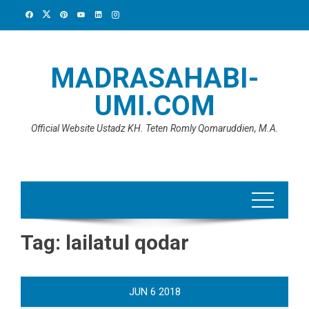
Skip
to
content
MADRASAHABI-
UMI.COM
Official Website Ustadz KH. Teten Romly Qomaruddien, M.A.
Tag:
lailatul qodar
JUN
6
2018