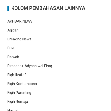
KOLOM PEMBAHASAN LAINNYA
AKHBAR NEWS!
Aqidah
Breaking News
Buku
Da'wah
Diraasatul Adyaan wal Firaq
Fiqh Ikhtilaf
Fiqih Kontemporer
Fiqih Parenting
Fiqih Remaja
Hikmah