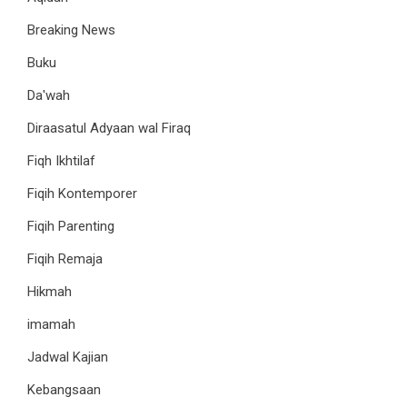
Breaking News
Buku
Da'wah
Diraasatul Adyaan wal Firaq
Fiqh Ikhtilaf
Fiqih Kontemporer
Fiqih Parenting
Fiqih Remaja
Hikmah
imamah
Jadwal Kajian
Kebangsaan