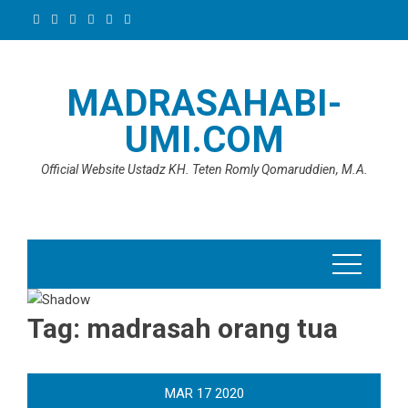
Skip
to
content
MADRASAHABI-
UMI.COM
Official Website Ustadz KH. Teten Romly Qomaruddien, M.A.
Tag:
madrasah orang tua
MAR
17
2020