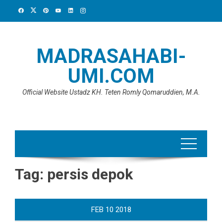
Skip
to
content
MADRASAHABI-
UMI.COM
Official Website Ustadz KH. Teten Romly Qomaruddien, M.A.
Tag:
persis depok
FEB
10
2018