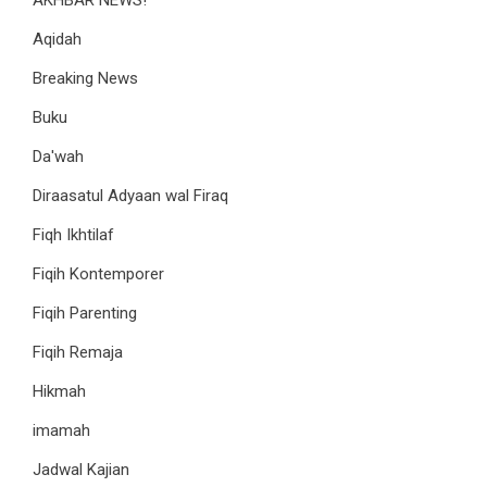
AKHBAR NEWS!
Aqidah
Breaking News
Buku
Da'wah
Diraasatul Adyaan wal Firaq
Fiqh Ikhtilaf
Fiqih Kontemporer
Fiqih Parenting
Fiqih Remaja
Hikmah
imamah
Jadwal Kajian