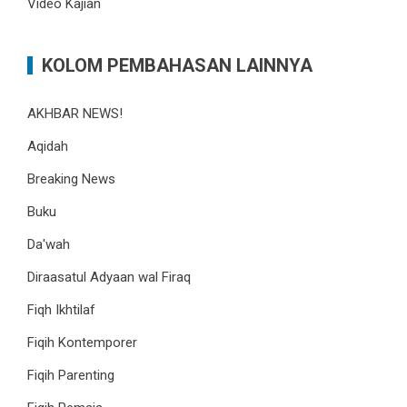
Video Kajian
KOLOM PEMBAHASAN LAINNYA
AKHBAR NEWS!
Aqidah
Breaking News
Buku
Da'wah
Diraasatul Adyaan wal Firaq
Fiqh Ikhtilaf
Fiqih Kontemporer
Fiqih Parenting