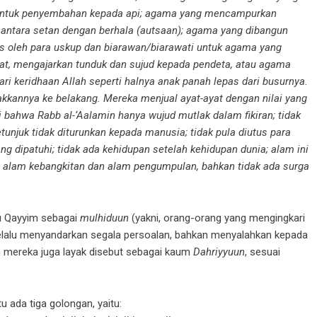
n untuk penyembahan kepada api; agama yang mencampurkan
antara setan dengan berhala (autsaan); agama yang dibangun
es oleh para uskup dan biarawan/biarawati untuk agama yang
at, mengajarkan tunduk dan sujud kepada pendeta, atau agama
ri keridhaan Allah seperti halnya anak panah lepas dari busurnya.
kannya ke belakang. Mereka menjual ayat-ayat dengan nilai yang
 bahwa Rabb al-‘Aalamin hanya wujud mutlak dalam fikiran; tidak
unjuk tidak diturunkan kepada manusia; tidak pula diutus para
yang dipatuhi; tidak ada kehidupan setelah kehidupan dunia; alam ini
a alam kebangkitan dan alam pengumpulan, bahkan tidak ada surga
nu Qayyim sebagai
mulhiduun
(yakni, orang-orang yang mengingkari
lalu menyandarkan segala persoalan, bahkan menyalahkan kepada
mereka juga layak disebut sebagai kaum
Dahriyyuun
, sesuai
ada tiga golongan, yaitu: