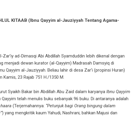
L KITAAB (Ibnu Qayyim al-Jauziyyah Tentang Agama-
l-Zar’iy ad-Dimasqi Abi Abdillah Syamduddin lebih dikenal dengan
ng menjadi dewan kurator (al-Qayyim) Madrasah Damsyiq di
nu Qayyim al-Jauziyyah. Beliau lahir di desa Zar’i (propinsi Huran)
m Kamis, 23 Rajab 751 H./1350 M.
urut Syaikh Bakar bin Abdillah Abu Zaid dalam karyanya
Ibnu Qayyim
 Qayyim telah menulis buku sebanyak 96 buku. Di antaranya adalah
shaara
(Terjemahannya:
“Petunjuk bagi Orang bingung dalam
”
) yang mengkritik kaum Yahudi, Nashrani, bahkan Majusi dan