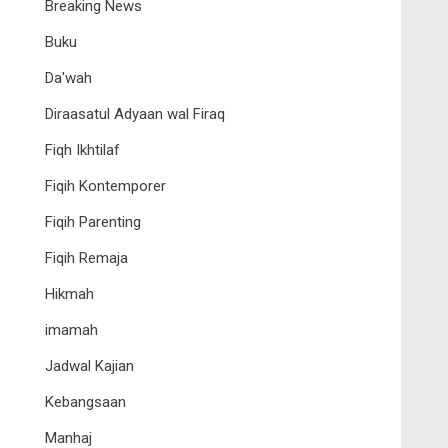
Breaking News
Buku
Da'wah
Diraasatul Adyaan wal Firaq
Fiqh Ikhtilaf
Fiqih Kontemporer
Fiqih Parenting
Fiqih Remaja
Hikmah
imamah
Jadwal Kajian
Kebangsaan
Manhaj