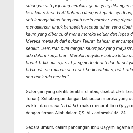
dibangun di tepi jurang neraka; agama yang dibangu
keyakinan kepada Al-Rahman dengan kepada syaithan; 
untuk pengabdian tiang salib serta gambar yang dipol
mengajarkan untuk beribadah kepada tuhan yang dipah
kaum yang dibenci, di mana mereka keluar dan lepas da
Mereka menjauh dari hukum Taurat, bahkan mencampak
sedikit. Demikian pula dengan kelompok yang meyakini
ada dalam kenyataan. Mereka meyakini bahwa kitab pet
Rasul; tidak ada syari’at yang perlu ditaati dan Rasul 
tidak ada permulaan dan tidak berkesudahan, tidak ad
dan tidak ada neraka.”
Golongan yang dikritik terakhir di atas, disebut oleh Ib
Tuhan). Sehubungan dengan kebiasaan mereka yang se
waktu atau masa
(ad-dahr),
maka menurut Ibnu Qayyim 
dengan firman Allah dalam QS. Al-Jaatsiyah/ 45: 24.
Secara umum, dalam pandangan Ibnu Qayyim, agama itu 