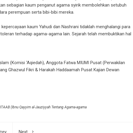
kan sebagian kaum penganut agama syirik membolehkan setubuh
ara perempuan serta bibi-bibi mereka.
ap kepercayaan kaum Yahudi dan Nashrani tidaklah menghalangi para
 toleran terhadap agama-agama lain. Sejarah telah membuktikan hal
lam (Komisi ‘Aqiedah), Anggota Fatwa MIUMI Pusat (Perwakilan
idang Ghazwul Fikri & Harakah Haddaamah Pusat Kajian Dewan
AB (Ibnu Qayyim al-Jauziyyah Tentang Agama-agama
rev
Next