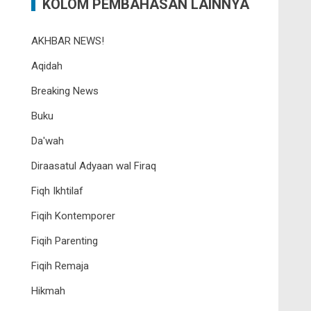
KOLOM PEMBAHASAN LAINNYA
AKHBAR NEWS!
Aqidah
Breaking News
Buku
Da'wah
Diraasatul Adyaan wal Firaq
Fiqh Ikhtilaf
Fiqih Kontemporer
Fiqih Parenting
Fiqih Remaja
Hikmah