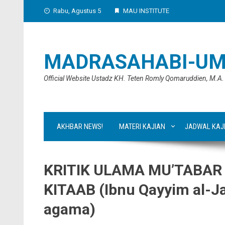
Skip
Rabu, Agustus 5
MAU INSTITUTE
to
content
MADRASAHABI-UM
Official Website Ustadz KH. Teten Romly Qomaruddien, M.A.
AKHBAR NEWS!
MATERI KAJIAN
JADWAL KAJ
KRITIK ULAMA MU’TABAR
KITAAB (Ibnu Qayyim al-J
agama)