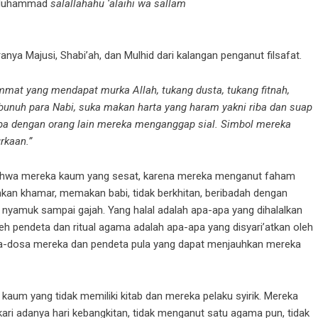
i Muhammad
salallahahu ‘alaihi wa sallam
aranya Majusi, Shabi’ah, dan Mulhid dari kalangan penganut filsafat.
mmat yang mendapat murka Allah, tukang dusta, tukang fitnah,
unuh para Nabi, suka makan harta yang haram yakni riba dan suap
pa dengan orang lain mereka menganggap sial. Simbol mereka
rkaan.”
bahwa mereka kaum yang sesat, karena mereka menganut faham
an khamar, memakan babi, tidak berkhitan, beribadah dengan
 nyamuk sampai gajah. Yang halal adalah apa-apa yang dihalalkan
h pendeta dan ritual agama adalah apa-apa yang disyari’atkan oleh
a-dosa mereka dan pendeta pula yang dapat menjauhkan mereka
aum yang tidak memiliki kitab dan mereka pelaku syirik. Mereka
ri adanya hari kebangkitan, tidak menganut satu agama pun, tidak