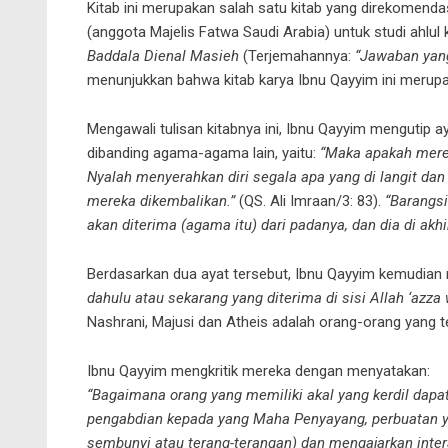
Kitab ini merupakan salah satu kitab yang direkomendas
(anggota Majelis Fatwa Saudi Arabia) untuk studi ahlul 
Baddala Dienal Masieh
(Terjemahannya:
“Jawaban yan
menunjukkan bahwa kitab karya Ibnu Qayyim ini merupaka
Mengawali tulisan kitabnya ini, Ibnu Qayyim mengutip 
dibanding agama-agama lain, yaitu:
“Maka apakah merek
Nyalah menyerahkan diri segala apa yang di langit da
mereka dikembalikan.”
(QS. Ali Imraan/3: 83).
“Barangsi
akan diterima (agama itu) dari padanya, dan dia di akh
Berdasarkan dua ayat tersebut, Ibnu Qayyim kemudian
dahulu atau sekarang yang diterima di sisi Allah ‘azza 
Nashrani, Majusi dan Atheis adalah orang-orang yang ter
Ibnu Qayyim mengkritik mereka dengan menyatakan:
“Bagaimana orang yang memiliki akal yang kerdil da
pengabdian kepada yang Maha Penyayang, perbuatan ya
sembunyi atau terang-terangan) dan mengajarkan inter