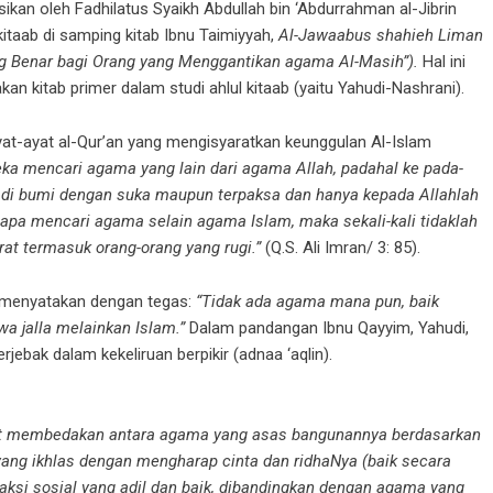
ikan oleh Fadhilatus Syaikh Abdullah bin ‘Abdurrahman al-Jibrin
kitaab di samping kitab Ibnu Taimiyyah,
Al-Jawaabus shahieh Liman
g Benar bagi Orang yang Menggantikan agama Al-Masih”).
Hal ini
n kitab primer dalam studi ahlul kitaab (yaitu Yahudi-Nashrani).
ayat-ayat al-Qur’an yang mengisyaratkan keunggulan Al-Islam
a mencari agama yang lain dari agama Allah, padahal ke pada-
n di bumi dengan suka maupun terpaksa dan hanya kepada Allahlah
apa mencari agama selain agama Islam, maka sekali-kali tidaklah
irat termasuk orang-orang yang rugi.”
(Q.S. Ali Imran/ 3: 85).
 menyatakan dengan tegas:
“Tidak ada agama mana pun, baik
wa jalla melainkan Islam.”
Dalam pandangan Ibnu Qayyim, Yahudi,
jebak dalam kekeliruan berpikir (adnaa ‘aqlin).
pat membedakan antara agama yang asas bangunannya berdasarkan
ng ikhlas dengan mengharap cinta dan ridhaNya (baik secara
aksi sosial yang adil dan baik, dibandingkan dengan agama yang