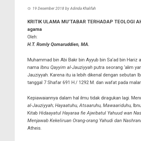
19 Desember 2018
by
Adinda Khalifah
KRITIK ULAMA MU’TABAR TERHADAP TEOLOGI AHLU
agama
Oleh:
H.T. Romly Qomaruddien, MA.
Muhammad bin Abi Bakr bin Ayyub bin Sa’ad bin Hariz a
nama
Ibnu Qayyim al-Jauziyyah
putra seorang ‘alim ya
Jauziyyah. Karena itu ia lebih dikenal dengan sebutan Ib
tanggal 7 Shafar 691 H./ 1292 M. dan wafat pada mala
Kepiawaiannya dalam hal ilmu tidak diragukan lagi. Men
al-Jauziyyah
;
Hayaatuhu, Atsaaruhu, Mawaariduhu,
lbnu
Kitab
Hidaayatul Hayaraa fie Ajwibatul Yahuud wan Na
Menjawab Kekeliruan Orang-orang Yahudi dan Nashrani
Atheis.