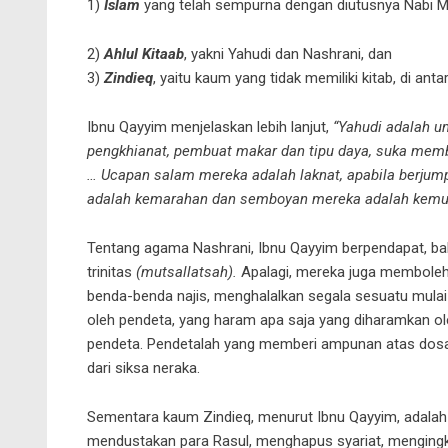
1)
Islam
yang telah sempurna dengan diutusnya Nab
2)
Ahlul Kitaab
, yakni Yahudi dan Nashrani, dan
3)
Zindieq
, yaitu kaum yang tidak memiliki kitab, di ant
Ibnu Qayyim menjelaskan lebih lanjut,
“Yahudi adalah u
pengkhianat, pembuat makar dan tipu daya, suka memb
… Ucapan salam mereka adalah laknat, apabila berjum
adalah kemarahan dan semboyan mereka adalah kemu
Tentang agama Nashrani, Ibnu Qayyim berpendapat, 
trinitas
(mutsallatsah).
Apalagi, mereka juga membolehk
benda-benda najis, menghalalkan segala sesuatu mulai
oleh pendeta, yang haram apa saja yang diharamkan ole
pendeta. Pendetalah yang memberi ampunan atas dos
dari siksa neraka.
Sementara kaum Zindieq, menurut Ibnu Qayyim, adalah k
mendustakan para Rasul, menghapus syariat, mengingka