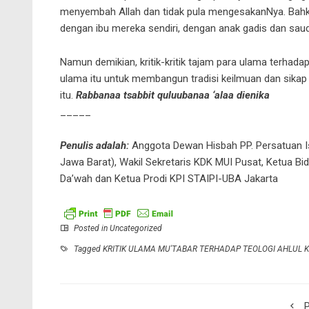
menyembah Allah dan tidak pula mengesakanNya. Bah
dengan ibu mereka sendiri, dengan anak gadis dan saud
Namun demikian, kritik-kritik tajam para ulama terhad
ulama itu untuk membangun tradisi keilmuan dan sikap
itu.
Rabbanaa tsabbit quluubanaa ‘alaa dienika
_____
Penulis adalah:
Anggota Dewan Hisbah PP. Persatuan Is
Jawa Barat), Wakil Sekretaris KDK MUI Pusat, Ketua B
Da’wah dan Ketua Prodi KPI STAIPI-UBA Jakarta
Posted in
Uncategorized
Tagged
KRITIK ULAMA MU'TABAR TERHADAP TEOLOGI AHLUL KITA
P