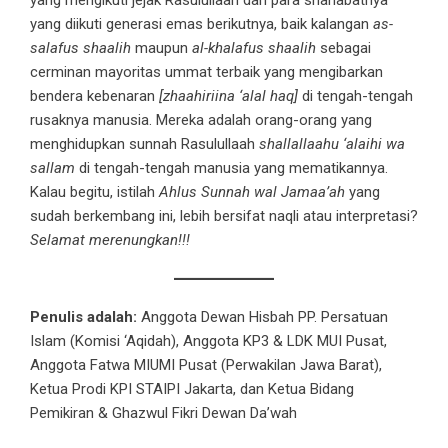
yang diikuti generasi emas berikutnya, baik kalangan
as-
salafus shaalih
maupun
al-khalafus shaalih
sebagai
cerminan mayoritas ummat terbaik yang mengibarkan
bendera kebenaran
[zhaahiriina ‘alal haq]
di tengah-tengah
rusaknya manusia. Mereka adalah orang-orang yang
menghidupkan sunnah Rasulullaah
shallallaahu ‘alaihi wa
sallam
di tengah-tengah manusia yang mematikannya.
Kalau begitu, istilah
Ahlus Sunnah wal Jamaa’ah
yang
sudah berkembang ini, lebih bersifat naqli atau interpretasi?
Selamat merenungkan!!!
Penulis adalah:
Anggota Dewan Hisbah PP. Persatuan
Islam (Komisi ‘Aqidah), Anggota KP3 & LDK MUI Pusat,
Anggota Fatwa MIUMI Pusat (Perwakilan Jawa Barat),
Ketua Prodi KPI STAIPI Jakarta, dan Ketua Bidang
Pemikiran & Ghazwul Fikri Dewan Da’wah