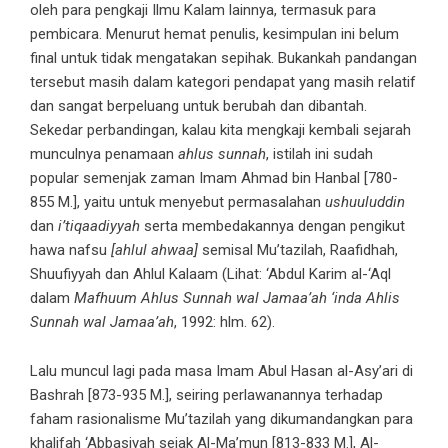
oleh para pengkaji Ilmu Kalam lainnya, termasuk para
pembicara. Menurut hemat penulis, kesimpulan ini belum
final untuk tidak mengatakan sepihak. Bukankah pandangan
tersebut masih dalam kategori pendapat yang masih relatif
dan sangat berpeluang untuk berubah dan dibantah.
Sekedar perbandingan, kalau kita mengkaji kembali sejarah
munculnya penamaan
ahlus sunnah
, istilah ini sudah
popular semenjak zaman Imam Ahmad bin Hanbal [780-
855 M.], yaitu untuk menyebut permasalahan
ushuuluddin
dan
i’tiqaadiyyah
serta membedakannya dengan pengikut
hawa nafsu
[ahlul ahwaa]
semisal Mu’tazilah, Raafidhah,
Shuufiyyah dan Ahlul Kalaam (Lihat: ‘Abdul Karim al-‘Aql
dalam
Mafhuum Ahlus Sunnah wal Jamaa’ah ‘inda Ahlis
Sunnah wal Jamaa’ah
, 1992: hlm. 62).
Lalu muncul lagi pada masa Imam Abul Hasan al-Asy’ari di
Bashrah [873-935 M.], seiring perlawanannya terhadap
faham rasionalisme Mu’tazilah yang dikumandangkan para
khalifah ‘Abbasiyah sejak Al-Ma’mun [813-833 M.], Al-