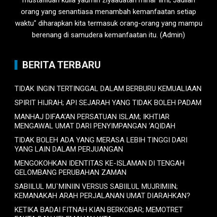
mustafiidan kulla yaumin ziyaadatan minal 'ilmi; Jadilah
orang yang senantiasa menambah kemanfaatan setiap
waktu" diharapkan kita termasuk orang-orang yang mampu
berenang di samudera kemanfaatan itu. (Admin)
BERITA TERBARU
TIDAK INGIN TERTINGGAL DALAM BERBURU KEMUALIAAN
SPIRIT HIJRAH; API SEJARAH YANG TIDAK BOLEH PADAM
MANHAJ DIFAA’AN PERSATUAN ISLAM; IKHTIAR
MENGAWAL UMAT DARI PENYIMPANGAN ‘AQIDAH
TIDAK BOLEH ADA YANG MERASA LEBIH TINGGI DARI
YANG LAIN DALAM PERJUANGAN
MENGOKOHKAN IDENTITAS KE-ISLAMAN DI TENGAH
GELOMBANG PERUBAHAN ZAMAN
SABIILUL MU`MINIIN VERSUS SABIILUL MUJRIMIIN;
KEMANAKAH ARAH PERJALANAN UMAT DIARAHKAN?
KETIKA BADAI FITNAH KIAN BERKOBAR; MEMOTRET