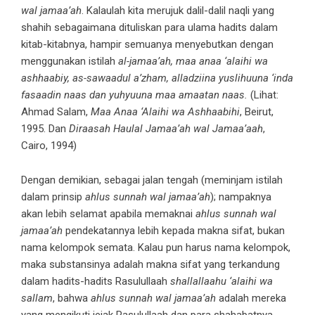
wal jamaa’ah
. Kalaulah kita merujuk dalil-dalil naqli yang
shahih sebagaimana dituliskan para ulama hadits dalam
kitab-kitabnya, hampir semuanya menyebutkan dengan
menggunakan istilah
al-jamaa’ah, maa anaa ‘alaihi wa
ashhaabiy, as-sawaadul a’zham, alladziina yuslihuuna ‘inda
fasaadin naas dan yuhyuuna maa amaatan naas.
(Lihat:
Ahmad Salam,
Maa Anaa ‘Alaihi wa Ashhaabihi
, Beirut,
1995. Dan
Diraasah Haulal Jamaa’ah wal Jamaa’aah
,
Cairo, 1994)
Dengan demikian, sebagai jalan tengah (meminjam istilah
dalam prinsip
ahlus sunnah wal jamaa’ah
); nampaknya
akan lebih selamat apabila memaknai
ahlus sunnah wal
jamaa’ah
pendekatannya lebih kepada makna sifat, bukan
nama kelompok semata. Kalau pun harus nama kelompok,
maka substansinya adalah makna sifat yang terkandung
dalam hadits-hadits Rasulullaah
shallallaahu ‘alaihi wa
sallam
, bahwa
ahlus sunnah wal jamaa’ah
adalah mereka
yang mengikuti jejak Rasulullaah dan para shahabatnya