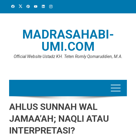
Skip
to
content
MADRASAHABI-
UMI.COM
Official Website Ustadz KH. Teten Romly Qomaruddien, M.A.
AHLUS SUNNAH WAL
JAMAA’AH; NAQLI ATAU
INTERPRETASI?