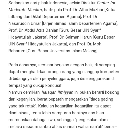
Sedangkan dari pihak Indonesia, selain Direktur
Center for
Moderate Muslim
, hadir pula Prof. Dr. Atho Muzhar [Ketua
Litbang dan Diklat Departemen Agama], Prof. Dr.
Nasaruddin Umar [Dirjen Bimas Islam Departemen Agama],
Prof. Dr. Abdul Aziz Dahlan [Guru Besar UIN Syarif
Hidayatullah Jakarta], Prof. Dr. Salman Harun [Guru Besar
UIN Syarif Hidayatullah Jakarta], dan Prof. Dr. Moh.
Baharum [Guru Besar Universitas Islam Malang].
Pada dasarnya, seminar berjalan dengan baik, di samping
dapat menghadirkan orang-orang yang dianggap kompeten
di bidangnya oleh penyelenggara, juga diselenggarakan di
tempat yang cukup kondusif.
Namun demikian,
halaqah ilmiyyah
ini bukan berarti kosong
dari keganjilan, ibarat pepatah mengatakan “tiada gading
yang tak retak”. Kalaulah keganjilan-keganjilan itu dapat
diantisipasi, tentu lebih sempurna hasilnya dan bisa
memuaskan dahaga jiwa, sehingga “pengekalan alam
melayu sebagai rantau ahlus sunnah wal jamaa’ah” benar-