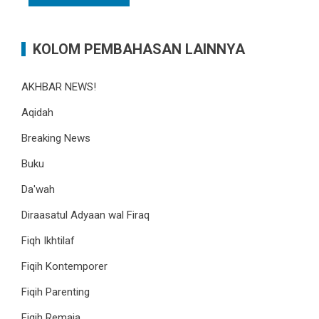
KOLOM PEMBAHASAN LAINNYA
AKHBAR NEWS!
Aqidah
Breaking News
Buku
Da'wah
Diraasatul Adyaan wal Firaq
Fiqh Ikhtilaf
Fiqih Kontemporer
Fiqih Parenting
Fiqih Remaja