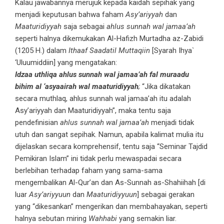
Kalau jawabannya merujuk kepada kaidah sepihak yang
menjadi keputusan bahwa faham
Asy’ariyyah
dan
Maaturidiyyah
saja sebagai
ahlus sunnah wal jamaa’ah
seperti halnya dikemukakan Al-Hafizh Murtadha az-Zabidi
(1205 H.) dalam
Ithaaf Saadatil Muttaqiin
[Syarah Ihya`
‘Uluumiddiin] yang mengatakan:
Idzaa uthliqa ahlus sunnah wal jamaa’ah fal muraadu
bihim al ‘asyaairah wal maaturidiyyah
;
“Jika dikatakan
secara muthlaq, ahlus sunnah wal jamaa’ah itu adalah
Asy’ariyyah dan Maaturidiyyah”, maka tentu saja
pendefinisian
ahlus sunnah wal jamaa’ah
menjadi tidak
utuh dan sangat sepihak. Namun, apabila kalimat mulia itu
dijelaskan secara komprehensif, tentu saja “Seminar Tajdid
Pemikiran Islam” ini tidak perlu mewaspadai secara
berlebihan terhadap faham yang sama-sama
mengembalikan Al-Qur’an dan As-Sunnah as-Shahiihah [di
luar
Asy’ariyyuun
dan
Maaturidiyyuun
] sebagai gerakan
yang “dikesankan” mengerikan dan membahayakan, seperti
halnya sebutan miring
Wahhabi
yang semakin liar.