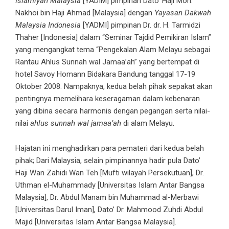
Islamiyah Malaysia
[YADIM] pimpinan Dato’ Haji Moh.
Nakhoi bin Haji Ahmad [Malaysia] dengan
Yayasan Dakwah
Malaysia Indonesia
[YADMI] pimpinan Dr. dr. H. Tarmidzi
Thaher [Indonesia] dalam “Seminar Tajdid Pemikiran Islam”
yang mengangkat tema “Pengekalan Alam Melayu sebagai
Rantau Ahlus Sunnah wal Jamaa’ah” yang bertempat di
hotel Savoy Homann Bidakara Bandung tanggal 17-19
Oktober 2008. Nampaknya, kedua belah pihak sepakat akan
pentingnya memelihara keseragaman dalam kebenaran
yang dibina secara harmonis dengan pegangan serta nilai-
nilai
ahlus sunnah wal jamaa’ah
di alam Melayu.
Hajatan ini menghadirkan para pemateri dari kedua belah
pihak; Dari Malaysia, selain pimpinannya hadir pula Dato’
Haji Wan Zahidi Wan Teh [Mufti wilayah Persekutuan], Dr.
Uthman el-Muhammady [Universitas Islam Antar Bangsa
Malaysia], Dr. Abdul Manam bin Muhammad al-Merbawi
[Universitas Darul Iman], Dato’ Dr. Mahmood Zuhdi Abdul
Majid [Universitas Islam Antar Bangsa Malaysia].