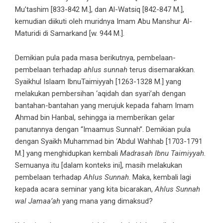
Mu’tashim [833-842 M.], dan Al-Watsiq [842-847 M.],
kemudian diikuti oleh muridnya Imam Abu Manshur Al-
Maturidi di Samarkand [w. 944 M.].
Demikian pula pada masa berikutnya, pembelaan-
pembelaan terhadap
ahlus sunnah
terus disemarakkan.
Syaikhul Islaam IbnuTaimiyyah [1263-1328 M.] yang
melakukan pembersihan ‘aqidah dan syari’ah dengan
bantahan-bantahan yang merujuk kepada faham Imam
Ahmad bin Hanbal, sehingga ia memberikan gelar
panutannya dengan “Imaamus Sunnah”. Demikian pula
dengan Syaikh Muhammad bin ‘Abdul Wahhab [1703-1791
M.] yang menghidupkan kembali
Madrasah Ibnu Taimiyyah
.
Semuanya itu [dalam konteks ini], masih melakukan
pembelaan terhadap
Ahlus Sunnah
. Maka, kembali lagi
kepada acara seminar yang kita bicarakan,
Ahlus Sunnah
wal Jamaa’ah
yang mana yang dimaksud?