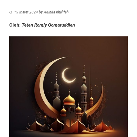
13 Maret 2024
by
Adinda Khalifah
Oleh:
Teten Romly Qomaruddien