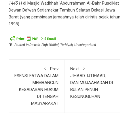
1445 H
di Masjid Wadhhah ‘Abdurrahman Al-Bahr Pusdiklat
Dewan Da’wah Setiamekar Tambun Selatan Bekasi Jawa
Barat (yang pembinaan jamaahnya telah dirintis sejak tahun
1998).
Posted in
Da'wah
,
Fiqh Ikhtilaf
,
Tarbiyah
,
Uncategorized
Prev
Next
ESENSI FATWA DALAM
JIHAAD, IJTIHAAD,
MEMBANGUN
DAN MUJAAHADAH DI
KESADARAN HUKUM
BULAN PENUH
DI TENGAH
KESUNGGUHAN
MASYARAKAT