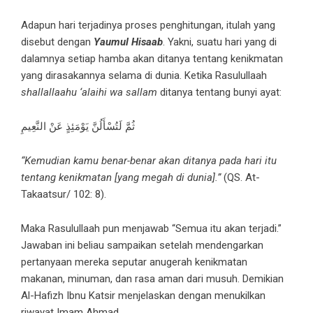
Adapun hari terjadinya proses penghitungan, itulah yang
disebut dengan
Yaumul Hisaab
. Yakni, suatu hari yang di
dalamnya setiap hamba akan ditanya tentang kenikmatan
yang dirasakannya selama di dunia. Ketika Rasulullaah
shallallaahu ‘alaihi wa sallam
ditanya tentang bunyi ayat:
ثُمَّ لَتُسْأَلُنَّ يَوْمَئِذٍ عَنْ النَّعِيمِ
“Kemudian kamu benar-benar akan ditanya pada hari itu
tentang kenikmatan [yang megah di dunia].”
(QS. At-
Takaatsur/ 102: 8).
Maka Rasulullaah pun menjawab “Semua itu akan terjadi.”
Jawaban ini beliau sampaikan setelah mendengarkan
pertanyaan mereka seputar anugerah kenikmatan
makanan, minuman, dan rasa aman dari musuh. Demikian
Al-Hafizh Ibnu Katsir menjelaskan dengan menukilkan
riwayat Imam Ahmad.