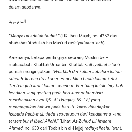
Rasulullah
shallallaahu ‘alaihi wa sallam
menuturkan
dalam sabdanya:
الندم توبة
“Menyesal adalah taubat.”
(HR. Ibnu Majah, no. 4252 dari
shahabat ‘Abdullah bin Mas’ud
radhiyallaahu ‘anh
).
Karenanya, betapa pentingnya seorang Muslim ber-
muhasabah, Khalifah Umar bin Khattab
radhiyallaahu ‘anh
pernah mengingatkan:
“Hisablah diri kalian sebelum kalian
dihisab, karena itu akan memudahkan hisab kalian kelak.
Timbanglah amal kalian sebelum ditimbang kelak. Ingatlah
keadaan yang genting pada hari kiamat [sembari
membacakan ayat QS. Al-Haqqah/ 69: 18] yang
mengingatkan bahwa pada hari itu kamu dihadapkan
[kepada Rabb-mu], tiada sesuatupun dari keadaanmu yang
tersembunyi [bagi Allah].”
(Lihat:
Az-Zuhud Lil Imaam
Ahmad
, no. 633 dari Tsabit bin al-Hajjaj
radhiyallaahu ‘anh
).