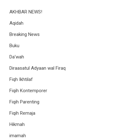
AKHBAR NEWS!
Aqidah
Breaking News
Buku
Da'wah
Diraasatul Adyaan wal Firaq
Fiqh Ikhtilaf
Fiqih Kontemporer
Fiqih Parenting
Fiqih Remaja
Hikmah
imamah