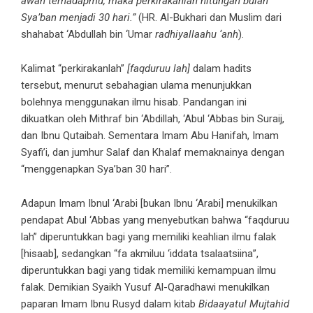
awan terhadapmu, maka perkirakanlah hitungan bulan
Sya’ban menjadi 30 hari.”
(HR. Al-Bukhari dan Muslim dari
shahabat ‘Abdullah bin ‘Umar
radhiyallaahu ‘anh
).
Kalimat “perkirakanlah”
[faqduruu lah]
dalam hadits
tersebut, menurut sebahagian ulama menunjukkan
bolehnya menggunakan ilmu hisab. Pandangan ini
dikuatkan oleh Mithraf bin ‘Abdillah, ‘Abul ‘Abbas bin Suraij,
dan Ibnu Qutaibah. Sementara Imam Abu Hanifah, Imam
Syafi’i, dan jumhur Salaf dan Khalaf memaknainya dengan
“menggenapkan Sya’ban 30 hari”.
Adapun Imam Ibnul ‘Arabi [bukan Ibnu ‘Arabi] menukilkan
pendapat Abul ‘Abbas yang menyebutkan bahwa “faqduruu
lah” diperuntukkan bagi yang memiliki keahlian ilmu falak
[hisaab], sedangkan “fa akmiluu ‘iddata tsalaatsiina”,
diperuntukkan bagi yang tidak memiliki kemampuan ilmu
falak. Demikian Syaikh Yusuf Al-Qaradhawi menukilkan
paparan Imam Ibnu Rusyd dalam kitab
Bidaayatul Mujtahid