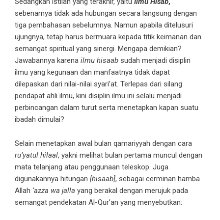
Sedangkan istilah yang terakhir, yaitu
Ilmu Hisab
,
sebenarnya tidak ada hubungan secara langsung dengan
tiga pembahasan sebelumnya. Namun apabila ditelusuri
ujungnya, tetap harus bermuara kepada titik keimanan dan
semangat spiritual yang sinergi. Mengapa demikian?
Jawabannya karena
ilmu hisaab
sudah menjadi disiplin
ilmu yang kegunaan dan manfaatnya tidak dapat
dilepaskan dari nilai-nilai syari’at. Terlepas dari silang
pendapat ahli ilmu, kini disiplin ilmu ini selalu menjadi
perbincangan dalam turut serta menetapkan kapan suatu
ibadah dimulai?
Selain menetapkan awal bulan qamariyyah dengan cara
ru’yatul hilaal
, yakni melihat bulan pertama muncul dengan
mata telanjang atau penggunaan teleskop. Juga
digunakannya hitungan
[hisaab]
, sebagai cerminan hamba
Allah
‘azza wa jalla
yang berakal dengan merujuk pada
semangat pendekatan Al-Qur’an yang menyebutkan: