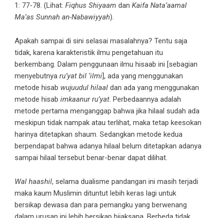
1: 77-78. (Lihat:
Fiqhus Shiyaam
dan
Kaifa Nata’aamal
Ma’as Sunnah an-Nabawiyyah
).
Apakah sampai di sini selasai masalahnya? Tentu saja
tidak, karena karakteristik ilmu pengetahuan itu
berkembang. Dalam penggunaan ilmu hisaab ini [sebagian
menyebutnya
ru’yat bil ‘ilmi
], ada yang menggunakan
metode hisab
wujuudul hilaal
dan ada yang menggunakan
metode hisab
imkaanur ru’yat
. Perbedaannya adalah
metode pertama menganggap bahwa jika hilaal sudah ada
meskipun tidak nampak atau terlihat, maka tetap keesokan
harinya ditetapkan shaum. Sedangkan metode kedua
berpendapat bahwa adanya hilaal belum ditetapkan adanya
sampai hilaal tersebut benar-benar dapat dilihat.
Wal haashil
, selama dualisme pandangan ini masih terjadi
maka kaum Muslimin dituntut lebih keras lagi untuk
bersikap dewasa dan para pemangku yang berwenang
dalam urusan ini lebih bersikap bijaksana. Berbeda tidak