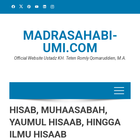
Skip
to
content
MADRASAHABI-
UMI.COM
Official Website Ustadz KH. Teten Romly Qomaruddien, M.A.
HISAB, MUHAASABAH,
YAUMUL HISAAB, HINGGA
ILMU HISAAB