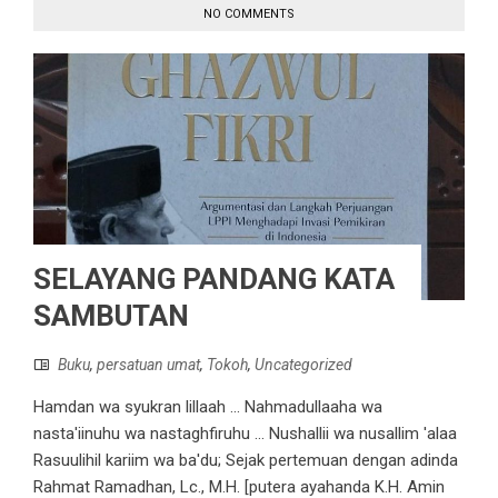
NO COMMENTS
SELAYANG PANDANG KATA
SAMBUTAN
Buku
,
persatuan umat
,
Tokoh
,
Uncategorized
Hamdan wa syukran lillaah ... Nahmadullaaha wa
nasta'iinuhu wa nastaghfiruhu ... Nushallii wa nusallim 'alaa
Rasuulihil kariim wa ba'du; Sejak pertemuan dengan adinda
Rahmat Ramadhan, Lc., M.H. [putera ayahanda K.H. Amin