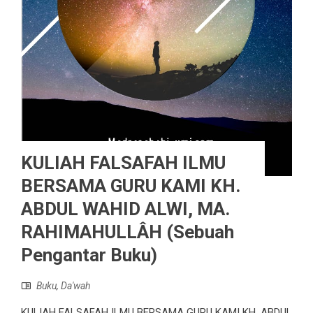
KULIAH FALSAFAH ILMU
BERSAMA GURU KAMI KH.
ABDUL WAHID ALWI, MA.
RAHIMAHULLÂH (Sebuah
Pengantar Buku)
Buku
,
Da'wah
KULIAH FALSAFAH ILMU BERSAMA GURU KAMI KH. ABDUL