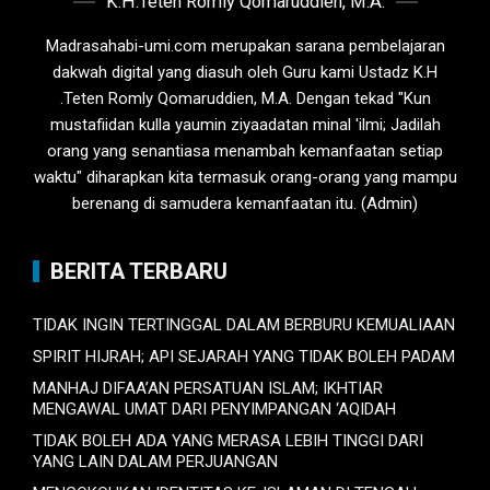
K.H.Teten Romly Qomaruddien, M.A.
Madrasahabi-umi.com merupakan sarana pembelajaran
dakwah digital yang diasuh oleh Guru kami Ustadz K.H
.Teten Romly Qomaruddien, M.A. Dengan tekad "Kun
mustafiidan kulla yaumin ziyaadatan minal 'ilmi; Jadilah
orang yang senantiasa menambah kemanfaatan setiap
waktu" diharapkan kita termasuk orang-orang yang mampu
berenang di samudera kemanfaatan itu. (Admin)
BERITA TERBARU
TIDAK INGIN TERTINGGAL DALAM BERBURU KEMUALIAAN
SPIRIT HIJRAH; API SEJARAH YANG TIDAK BOLEH PADAM
MANHAJ DIFAA’AN PERSATUAN ISLAM; IKHTIAR
MENGAWAL UMAT DARI PENYIMPANGAN ‘AQIDAH
TIDAK BOLEH ADA YANG MERASA LEBIH TINGGI DARI
YANG LAIN DALAM PERJUANGAN