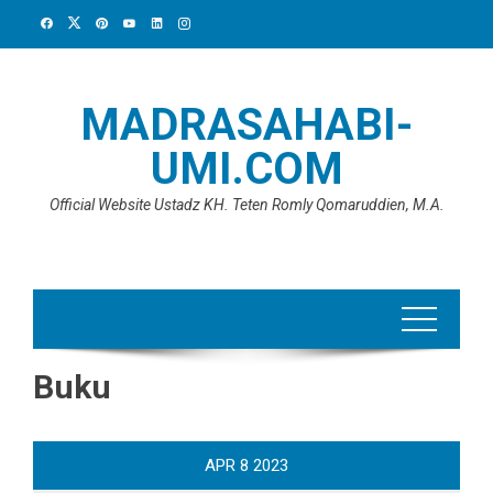
Skip
to
content
MADRASAHABI-
UMI.COM
Official Website Ustadz KH. Teten Romly Qomaruddien, M.A.
Buku
APR
8
2023