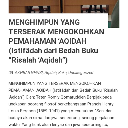
MENGHIMPUN YANG
TERSERAK MENGOKOHKAN
PEMAHAMAN ‘AQIDAH
(Istifâdah dari Bedah Buku
“Risalah ‘Aqidah”)
AKHBAR NEWS!
,
Aqidah
,
Buku
,
Uncategorized
MENGHIMPUN YANG TERSERAK MENGOKOHKAN
PEMAHAMAN 'AQIDAH (Istifâdah dari Bedah Buku "Risalah
'Aqidah") Oleh: Teten Romly Qomaruddien Berpijak pada
ungkapan seorang filosof berkebangsaan Prancis Henry
Louis Bergson (1859-1941) yang menuturkan: "Seni dan
budaya akan sirna dari jiwa seseorang, seiring perjalanan
waktu. Yang tidak akan lenyap dari jiwa seseorang itu,