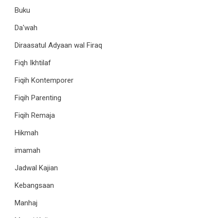
Buku
Da'wah
Diraasatul Adyaan wal Firaq
Fiqh Ikhtilaf
Fiqih Kontemporer
Fiqih Parenting
Fiqih Remaja
Hikmah
imamah
Jadwal Kajian
Kebangsaan
Manhaj