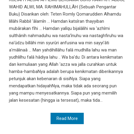
WAHID ALWI, MA. RAHIMAHULLÂH (Sebuah Pengantar
Buku) Disarikan oleh: Teten Romly Qomaruddien Alhamdu
lillâhi Rabbil 'âlamîn ... Hamdan katsîran thayyiban
mubârakan fîhi ... Hamdan yalîqu bijalâlihi wa 'azhîmi
sulthânih nahmaduhu wa nasta'înuhu wa nastaghfiruhu wa
na'ûdzu billâhi min syurûri anfusina wa min sayyi'âti
a'mâlinaâ ... Man yahdihillâhu falâ mudhilla lahu wa man
yudhlilhu falâ hâdiya lahu .. Wa ba'du: Di antara kenikmatan
dan kemuliaan yang Allah 'azza wa jalla curahkan untuk
hamba-hambaNya adalah berupa kenikmatan diberikannya
petunjuk akan kebenaran di sisiNya. Siapa yang
mendapatkan hidayahNya, maka tidak ada seorang pun
yang mampu menyesatkannya. Siapa pun yang memilih
jalan kesesatan (hingga ia tersesat), maka tida...
Read More