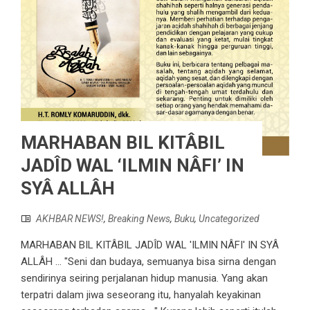
MARHABAN BIL KITÂBIL
JADÎD WAL ‘ILMIN NÂFI’ IN
SYÂ ALLÂH
AKHBAR NEWS!
,
Breaking News
,
Buku
,
Uncategorized
MARHABAN BIL KITÂBIL JADÎD WAL 'ILMIN NÂFI' IN SYÂ
ALLÂH ... "Seni dan budaya, semuanya bisa sirna dengan
sendirinya seiring perjalanan hidup manusia. Yang akan
terpatri dalam jiwa seseorang itu, hanyalah keyakinan