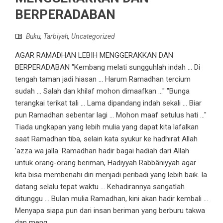
BERPERADABAN
Buku
,
Tarbiyah
,
Uncategorized
AGAR RAMADHAN LEBIH MENGGERAKKAN DAN
BERPERADABAN "Kembang melati sungguhlah indah ... Di
tengah taman jadi hiasan ... Harum Ramadhan tercium
sudah ... Salah dan khilaf mohon dimaafkan ..." "Bunga
terangkai terikat tali ... Lama dipandang indah sekali ... Biar
pun Ramadhan sebentar lagi ... Mohon maaf setulus hati ..."
Tiada ungkapan yang lebih mulia yang dapat kita lafalkan
saat Ramadhan tiba, selain kata syukur ke hadhirat Allah
'azza wa jalla. Ramadhan hadir bagai hadiah dari Allah
untuk orang-orang beriman, Hadiyyah Rabbâniyyah agar
kita bisa membenahi diri menjadi peribadi yang lebih baik. Ia
datang selalu tepat waktu ... Kehadirannya sangatlah
ditunggu ... Bulan mulia Ramadhan, kini akan hadir kembali ...
Menyapa siapa pun dari insan beriman yang berburu takwa
dan meng...