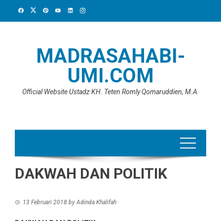
Skip
to
content
MADRASAHABI-
UMI.COM
Official Website Ustadz KH. Teten Romly Qomaruddien, M.A.
DAKWAH DAN POLITIK
13 Februari 2018
by
Adinda Khalifah