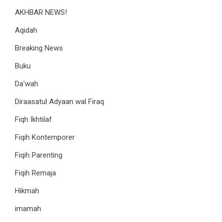
AKHBAR NEWS!
Aqidah
Breaking News
Buku
Da'wah
Diraasatul Adyaan wal Firaq
Fiqh Ikhtilaf
Fiqih Kontemporer
Fiqih Parenting
Fiqih Remaja
Hikmah
imamah