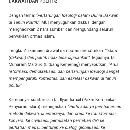
DAKWAH DAN POLITIK;​
Dengan tema:
“Pertarungan Ideologi dalam Dunia Dakwah
di Tahun Politik”
​, MUI menyuguhkan diskusi dengan
menghadirkan 2 nara sumber dan mengundang seluruh
perwakilan ormas Islam.
Tengku Zulkarnaen di awal sambutan menuturkan:
“Islam
(dakwah) dan politik tidak bisa dipisahkan”
​, tegasnya. Dr.
Muharam Marzuki (Litbang Kemenag) menyebutkan,
“Arus
reformasi, demokratisasi dan pertarungan ideologi sangat
mempengaruhi kontestasi dan eskalasi dakwah di tahun
politik”
​.
Karenanya, sumber lain Dr. Ilyas Ismail (Pakar Komunikasi
Penyiaran Islam) menegaskan:
“Perlu adanya pembaharuan
metode dakwah, di antaranya; dari orasi ke transformasi,
konversi ke civilisasi, pemusatan perhatian da’i ke
perhatian mad’u, benturan ke dialog, globalisasi ke