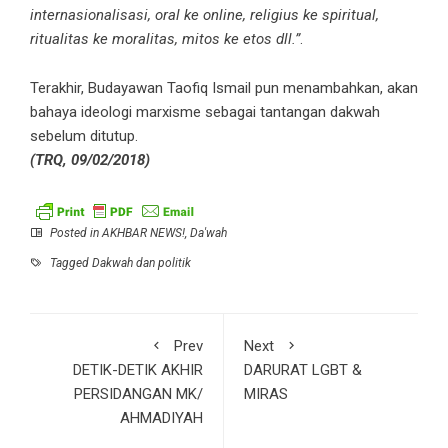
internasionalisasi, oral ke online, religius ke spiritual,
ritualitas ke moralitas, mitos ke etos dll.”
.
Terakhir, Budayawan Taofiq Ismail pun menambahkan, akan
bahaya ideologi marxisme sebagai tantangan dakwah
sebelum ditutup.
(TRQ, 09/02/2018)
Posted in
AKHBAR NEWS!
,
Da'wah
Tagged
Dakwah dan politik
Prev
Next
DETIK-DETIK AKHIR
DARURAT LGBT &
PERSIDANGAN MK/
MIRAS
AHMADIYAH