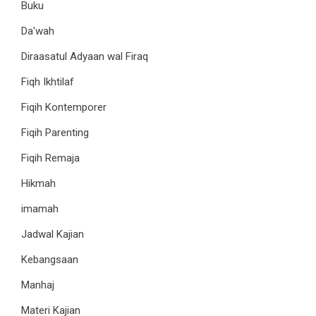
Buku
Da'wah
Diraasatul Adyaan wal Firaq
Fiqh Ikhtilaf
Fiqih Kontemporer
Fiqih Parenting
Fiqih Remaja
Hikmah
imamah
Jadwal Kajian
Kebangsaan
Manhaj
Materi Kajian