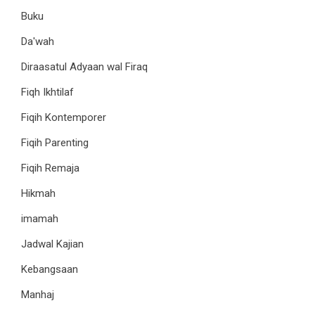
Buku
Da'wah
Diraasatul Adyaan wal Firaq
Fiqh Ikhtilaf
Fiqih Kontemporer
Fiqih Parenting
Fiqih Remaja
Hikmah
imamah
Jadwal Kajian
Kebangsaan
Manhaj