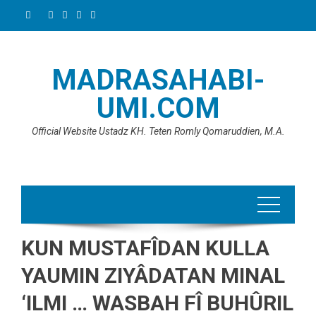
Skip
to
content
MADRASAHABI-
UMI.COM
Official Website Ustadz KH. Teten Romly Qomaruddien, M.A.
KUN MUSTAFÎDAN KULLA
YAUMIN ZIYÂDATAN MINAL
‘ILMI … WASBAH FÎ BUHÛRIL