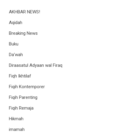
AKHBAR NEWS!
Aqidah
Breaking News
Buku
Da'wah
Diraasatul Adyaan wal Firaq
Fiqh Ikhtilaf
Fiqih Kontemporer
Fiqih Parenting
Fiqih Remaja
Hikmah
imamah