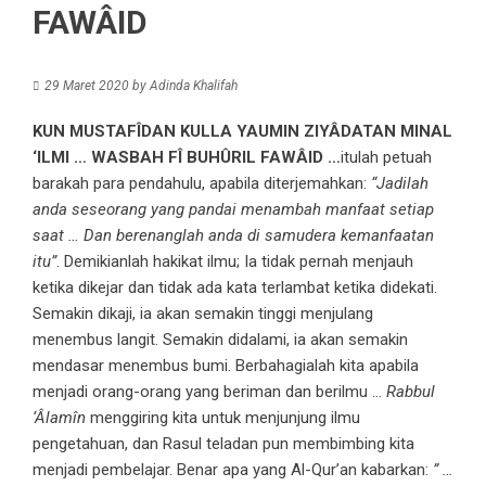
FAWÂID
29 Maret 2020
by
Adinda Khalifah
KUN MUSTAFÎDAN KULLA YAUMIN ZIYÂDATAN MINAL
‘ILMI … WASBAH FÎ BUHÛRIL FAWÂID …
itulah petuah
barakah para pendahulu, apabila diterjemahkan:
“Jadilah
anda seseorang yang pandai menambah manfaat setiap
saat … Dan berenanglah anda di samudera kemanfaatan
itu”
. Demikianlah hakikat ilmu; Ia tidak pernah menjauh
ketika dikejar dan tidak ada kata terlambat ketika didekati.
Semakin dikaji, ia akan semakin tinggi menjulang
menembus langit. Semakin didalami, ia akan semakin
mendasar menembus bumi. Berbahagialah kita apabila
menjadi orang-orang yang beriman dan berilmu …
Rabbul
‘Âlamîn
menggiring kita untuk menjunjung ilmu
pengetahuan, dan Rasul teladan pun membimbing kita
menjadi pembelajar. Benar apa yang Al-Qur’an kabarkan:
” …