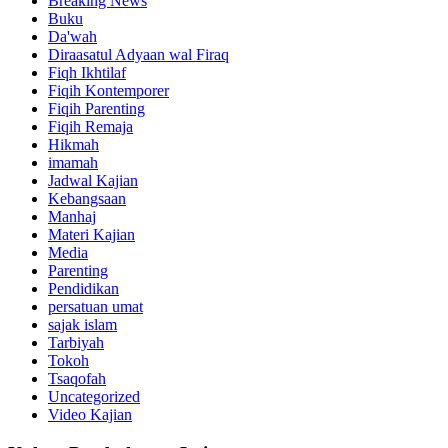
Breaking News
Buku
Da'wah
Diraasatul Adyaan wal Firaq
Fiqh Ikhtilaf
Fiqih Kontemporer
Fiqih Parenting
Fiqih Remaja
Hikmah
imamah
Jadwal Kajian
Kebangsaan
Manhaj
Materi Kajian
Media
Parenting
Pendidikan
persatuan umat
sajak islam
Tarbiyah
Tokoh
Tsaqofah
Uncategorized
Video Kajian