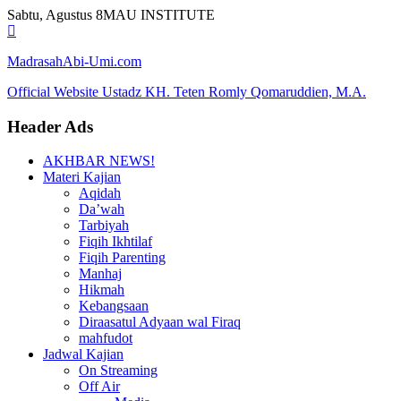
Skip
Sabtu, Agustus 8
MAU INSTITUTE
to
content
MadrasahAbi-Umi.com
Official Website Ustadz KH. Teten Romly Qomaruddien, M.A.
Header Ads
AKHBAR NEWS!
Materi Kajian
Aqidah
Da’wah
Tarbiyah
Fiqih Ikhtilaf
Fiqih Parenting
Manhaj
Hikmah
Kebangsaan
Diraasatul Adyaan wal Firaq
mahfudot
Jadwal Kajian
On Streaming
Off Air