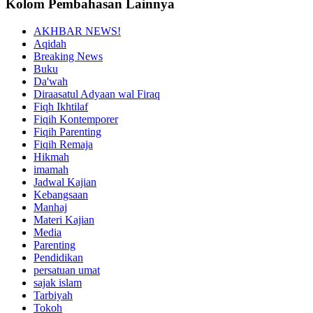
Kolom Pembahasan Lainnya
AKHBAR NEWS!
Aqidah
Breaking News
Buku
Da'wah
Diraasatul Adyaan wal Firaq
Fiqh Ikhtilaf
Fiqih Kontemporer
Fiqih Parenting
Fiqih Remaja
Hikmah
imamah
Jadwal Kajian
Kebangsaan
Manhaj
Materi Kajian
Media
Parenting
Pendidikan
persatuan umat
sajak islam
Tarbiyah
Tokoh