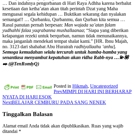
… Dan indahnya pengorbanan di Hari Raya Adhha karena berbalut
kesetiaan dan ketha’atan akan titah perintah Dzat yang Maha
menguasai segala kehidupan … Buktikan sekarang dan nyalakan
semangat!! … Qurbanku, Qurbanmu, dan Qurban kita semua …
Rasul panutan pernah berpesan:
Man wajada sa’atan falam
yudhahhi falaa yaqrabanna mushallaanaa
; “Siapa yang diberikan
kelapangan rezeki untuk berqurban, namun tidak menunaikannya,
maka janganlah mendekati tempat shalat kami.” [HR. Ibnu Majah,
no. 3123 dari shahabat Abu Hurairah
radhiyallaahu ‘anhu
].
Semoga kemudahan selalu tercurah untuk hamba-hamba yang
senantiasa menyambut kepatuhan akan ridha Rabb-nya …💫💟
✒️ (@TenRomlyQ)
Posted in
Hikmah
,
Uncategorized
Prev
MIMPI DI HARI INI BERHARAP
NYATA DI HARI ESOK
Next
BELAJAR CEMBURU PADA SANG NENEK
Tinggalkan Balasan
Alamat email Anda tidak akan dipublikasikan.
Ruas yang wajib
ditandai
*