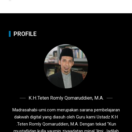
PROFILE
K.H.Teten Romly Qomaruddien, M.A.
Madrasahabi-umi.com merupakan sarana pembelajaran
dakwah digital yang diasuh oleh Guru kami Ustadz K.H
.Teten Romly Qomaruddien, M.A. Dengan tekad "Kun
mustafiidan kulla yaumin ziyaadatan minal 'ilmi; Jadilah