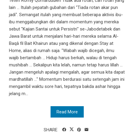
Teten Romly Qomaruddien Tidak ada rotan, cari rotan yang
lain ... Itulah pepatah gubahan dari "Tiada rotan akar pun
jadi". Semangat itulah yang membuat beberapa aktivis ibu-
ibu menggabungkan diri dalam momentum yang mereka
sebut "Kajian Santai untuk Persistri" se-Jabodetabek dan
Jawa Barat untuk menjalani hari-hari mereka selama Al-
Baqâ fil Bait Khairun atau yang dikenal dengan Stay at
Home, alias di rumah saja. "Wabah wajib dicegah, ilmu
wajib bertambah ... Hidup harus berkah, walau di tengah
mushibah ... Sekalipun kita lelah, namun tetap harus lillah ...
Jangan mengeluh apalagi mengalah, agar semua kita dapat
mardhatillah ..." Momentum berdurasi satu setengah jam ini
mengambil waktu sore hari, tepatnya bakda ashar hingga
jelang m...
Read More
SHARE