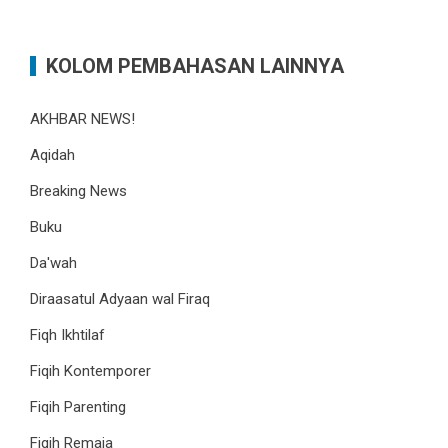
KOLOM PEMBAHASAN LAINNYA
AKHBAR NEWS!
Aqidah
Breaking News
Buku
Da'wah
Diraasatul Adyaan wal Firaq
Fiqh Ikhtilaf
Fiqih Kontemporer
Fiqih Parenting
Fiqih Remaja