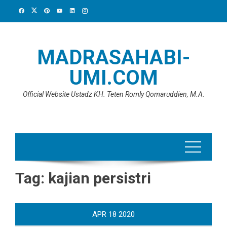
Skip
to
content
MADRASAHABI-
UMI.COM
Official Website Ustadz KH. Teten Romly Qomaruddien, M.A.
Tag:
kajian persistri
APR
18
2020