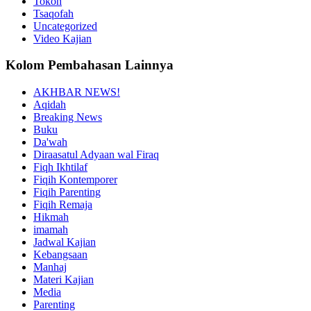
Tokoh
Tsaqofah
Uncategorized
Video Kajian
Kolom Pembahasan Lainnya
AKHBAR NEWS!
Aqidah
Breaking News
Buku
Da'wah
Diraasatul Adyaan wal Firaq
Fiqh Ikhtilaf
Fiqih Kontemporer
Fiqih Parenting
Fiqih Remaja
Hikmah
imamah
Jadwal Kajian
Kebangsaan
Manhaj
Materi Kajian
Media
Parenting