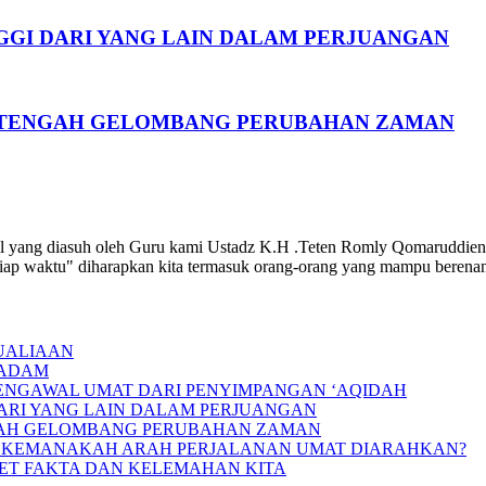
GGI DARI YANG LAIN DALAM PERJUANGAN
I TENGAH GELOMBANG PERUBAHAN ZAMAN
l yang diasuh oleh Guru kami Ustadz K.H .Teten Romly Qomaruddien,
etiap waktu" diharapkan kita termasuk orang-orang yang mampu berena
UALIAAN
PADAM
MENGAWAL UMAT DARI PENYIMPANGAN ‘AQIDAH
DARI YANG LAIN DALAM PERJUANGAN
GAH GELOMBANG PERUBAHAN ZAMAN
IIN; KEMANAKAH ARAH PERJALANAN UMAT DIARAHKAN?
RET FAKTA DAN KELEMAHAN KITA