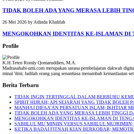
TIDAK BOLEH ADA YANG MERASA LEBIH TIN
26 Mei 2026
by
Adinda Khalifah
MENGOKOHKAN IDENTITAS KE-ISLAMAN D
Profile
K.H.Teten Romly Qomaruddien, M.A.
Madrasahabi-umi.com merupakan sarana pembelajaran dakwah digita
minal 'ilmi; Jadilah orang yang senantiasa menambah kemanfaatan s
Berita Terbaru
TIDAK INGIN TERTINGGAL DALAM BERBURU KEM
SPIRIT HIJRAH; API SEJARAH YANG TIDAK BOLEH 
MANHAJ DIFAA’AN PERSATUAN ISLAM; IKHTIAR 
TIDAK BOLEH ADA YANG MERASA LEBIH TINGGI 
MENGOKOHKAN IDENTITAS KE-ISLAMAN DI TEN
SABIILUL MU`MINIIN VERSUS SABIILUL MUJRIM
KETIKA BADAI FITNAH KIAN BERKOBAR; MEMOT