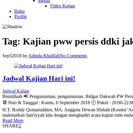
Media
Video Kajian
Buku
Profile
Tag:
Kajian pww persis ddki ja
Sep
5
2018
by
Adinda Khalifah
No Comments
Jadwal Kajian Hari ini!
Jadwal Kajian
Bismillaah 📢 Pengumuman, pengumuman. Bidgar Dakwah PW Persis D
📆 Hari & Tanggal : Kamis, 6 September 2018 🕗 Pukul : 20:00-22:
H.T. Romly Qomaruddien, MA. Anggota Dewan Hisbah (Komisi 'Aqie
makmurkan Jam'iyyah kita dengan menghadiri acara kajian rutin ma
Read More
SHARE