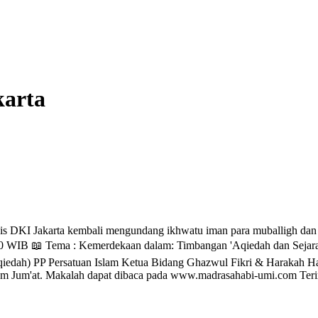
karta
KI Jakarta kembali mengundang ikhwatu iman para muballigh dan Kel
00 WIB 📖 Tema : Kemerdekaan dalam: Timbangan 'Aqiedah dan Sejara 
dah) PP Persatuan Islam Ketua Bidang Ghazwul Fikri & Harakah Ha
lam Jum'at. Makalah dapat dibaca pada www.madrasahabi-umi.com Terim