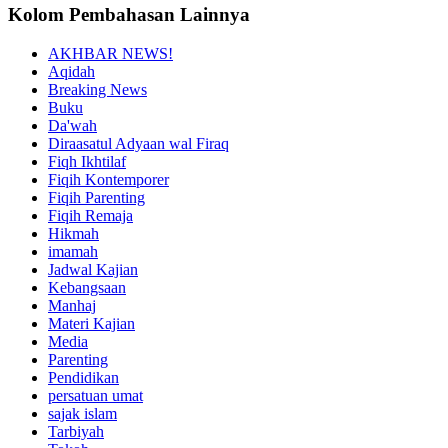
Kolom Pembahasan Lainnya
AKHBAR NEWS!
Aqidah
Breaking News
Buku
Da'wah
Diraasatul Adyaan wal Firaq
Fiqh Ikhtilaf
Fiqih Kontemporer
Fiqih Parenting
Fiqih Remaja
Hikmah
imamah
Jadwal Kajian
Kebangsaan
Manhaj
Materi Kajian
Media
Parenting
Pendidikan
persatuan umat
sajak islam
Tarbiyah