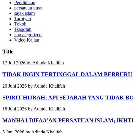
Pendidikan
persatuan umat
sajak islam
Tarbiyah
Tokoh
Tsaqofah
Uncategorized
Video Kajian
Title
17 Juli 2026
by
Adinda Khalifah
TIDAK INGIN TERTINGGAL DALAM BERBUR
26 Juni 2026
by
Adinda Khalifah
SPIRIT HIJRAH; API SEJARAH YANG TIDAK 
16 Juni 2026
by
Adinda Khalifah
MANHAJ DIFAA’AN PERSATUAN ISLAM; IKH
5 Juni 2026
by
Adinda Khalifah