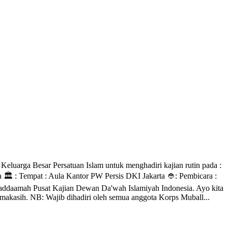
uarga Besar Persatuan Islam untuk menghadiri kajian rutin pada :
🏛 : Tempat : Aula Kantor PW Persis DKI Jakarta 👲: Pembicara :
ddaamah Pusat Kajian Dewan Da'wah Islamiyah Indonesia. Ayo kita
akasih. NB: Wajib dihadiri oleh semua anggota Korps Muball...