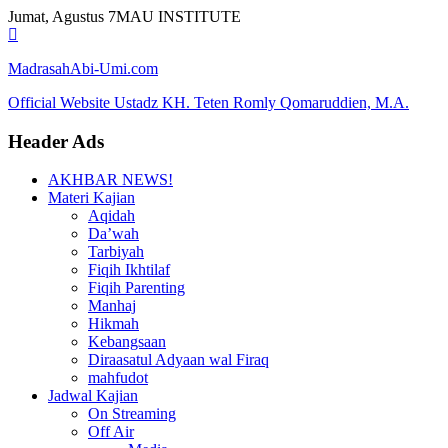
Skip
Jumat, Agustus 7
MAU INSTITUTE
to
content
MadrasahAbi-Umi.com
Official Website Ustadz KH. Teten Romly Qomaruddien, M.A.
Header Ads
AKHBAR NEWS!
Materi Kajian
Aqidah
Da’wah
Tarbiyah
Fiqih Ikhtilaf
Fiqih Parenting
Manhaj
Hikmah
Kebangsaan
Diraasatul Adyaan wal Firaq
mahfudot
Jadwal Kajian
On Streaming
Off Air