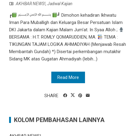
AKHBAR NEWS!
,
Jadwal Kajian
┏
﷽
┛ Dimohon kehadiran Ikhwatu
Iman Para Muballigh dan Keluarga Besar Persatuan Islam
DKI Jakarta dalam Kajian Malam Jum'at. In Syaa Alloh ;
BERSAMA : H.T. ROMLY QOMARUDDIEN, MA.
TEMA :
TIKUNGAN TAJAM LOGIKA AHMADIYAH (Menjawab Resah
Membantah Gundah) *) Disertai perkembangan mutakhir
Sidang MK atas Gugatan Ahmadiyah (lebih…)
Read More
SHARE
KOLOM PEMBAHASAN LAINNYA