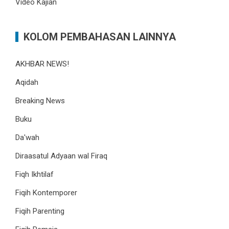
Video Kajian
KOLOM PEMBAHASAN LAINNYA
AKHBAR NEWS!
Aqidah
Breaking News
Buku
Da'wah
Diraasatul Adyaan wal Firaq
Fiqh Ikhtilaf
Fiqih Kontemporer
Fiqih Parenting