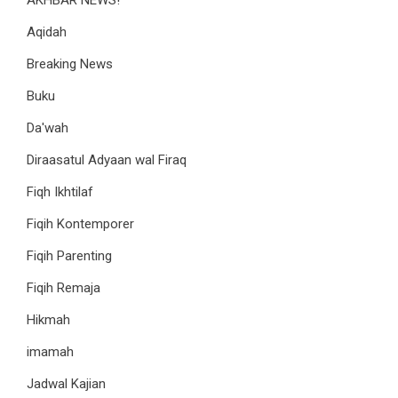
AKHBAR NEWS!
Aqidah
Breaking News
Buku
Da'wah
Diraasatul Adyaan wal Firaq
Fiqh Ikhtilaf
Fiqih Kontemporer
Fiqih Parenting
Fiqih Remaja
Hikmah
imamah
Jadwal Kajian