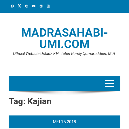
Skip
to
content
MADRASAHABI-
UMI.COM
Official Website Ustadz KH. Teten Romly Qomaruddien, M.A.
Tag:
Kajian
MEI
15
2018