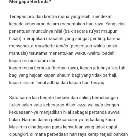
Mengapa Berbeda?
Terlepas pro dan kontra mana yang lebih mendekati
kepada kebenaran dalam menentukan hari raya. Yang jelas,
penentuan munculnya hilal (baik secara ru’yat maupun
hisab) merupakan masalah yang sangat penting, karena
menyangkut
mawâqitu linnâs
(penentuan waktu untuk
manusia) terutama menentukan waktu-waktu ibadah;
kapan mulai shaum dan
kapan mulai berbuka (berhari raya), kapan jatuhnya ‘arafah
bagi yang hajdan kapan shaum bagi yang tidak berhaji,
kapan shalat ‘iedul adhha dan kapan hari tasyriq.
Satu sama lain berjalin berkelindan saling berhubungan.
Itulah salah satu kebesaran Allah ‘
azza wa jalla
dengan
kekuasaanNya menjadikan hilal sebagai pertanda awwal
bulan. Namun dalam pelaksanaannya terkadang kaum
Muslimin dihadapkan pada kenyataan yang tidak dapat
dipungkiri, di mana perbedaan hari raya kerap terjadi bahkan