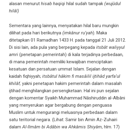
alasan menurut
hisab haqiqi
hilal sudah tampak
(wujûdul
hilâl)
Sementara yang lainnya, menyatakan hilal baru mungkin
dilihat pada hari berikutnya
(imkânur ru’yah
). Maka
ditetapkan 01 Ramadhan 1433 H. pada tanggal 21 Juli 2012.
Di sisi lain, ada pula yang berpegang kepada
itsbât waliyyul
amri
(penetapan pemerintah) di kala terjadinya perbedaan,
di mana pemerintah memiliki kewajiban menciptakan
kesatuan dan persatuan ummat Islam. Sejalan dengan
kaidah fiqhiyyah;
itsbâtul hâkim fi masâilil ijtihâd yarfa’ul
khilâf,
yakni penetapan hakim pemerintah dalam masalah
ijtihad menghilangkan persengketaan. Hal ini pun sejalan
dengan komentar Syaikh Muhammad Nâshiruddin al-Albâni
yang menyerukan agar bergabung dengan penguasa
Muslim untuk mengurangi meluasnya perbedaan dalam
satu teritorial negara. (Lihat: Samir bin Amin Az-Zuhairi
dalam
Al-Ilmâm bi Adâbin wa Ahkâmis Shiyâm
, hlm. 17)