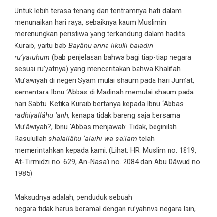
Untuk lebih terasa tenang dan tentramnya hati dalam
menunaikan hari raya, sebaiknya kaum Muslimin
merenungkan peristiwa yang terkandung dalam hadits
Kuraib, yaitu bab
Bayânu anna likulli baladin
ru’yatuhum
(bab penjelasan bahwa bagi tiap-tiap negara
sesuai ru’yatnya) yang menceritakan bahwa Khalifah
Mu’âwiyah di negeri Syam mulai shaum pada hari Jum’at,
sementara Ibnu ‘Abbas di Madinah memulai shaum pada
hari Sabtu. Ketika Kuraib bertanya kepada lbnu ‘Abbas
radhiyallâhu ‘anh,
kenapa tidak bareng saja bersama
Mu’âwiyah?, lbnu ‘Abbas menjawab: Tidak, beginilah
Rasulullah
shalallâhu ‘alaihi wa sallam
telah
memerintahkan kepada kami. (Lihat: HR. Muslim no. 1819,
At-Tirmidzi no. 629, An-Nasa’i no. 2084 dan Abu Dâwud no.
1985)
Maksudnya adalah, penduduk sebuah
negara tidak harus beramal dengan ru’yahnva negara lain,