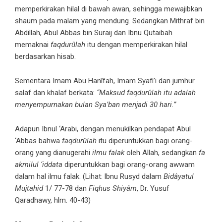
memperkirakan hilal di bawah awan, sehingga mewajibkan
shaum pada malam yang mendung. Sedangkan Mithraf bin
Abdillah, Abul Abbas bin Suraij dan Ibnu Qutaibah
memaknai
faqdurûlah
itu dengan memperkirakan hilal
berdasarkan hisab.
Sementara Imam Abu Hanîfah, Imam Syafi’i dan jumhur
salaf dan khalaf berkata:
“Maksud faqdurûlah itu adalah
menyempurnakan bulan Sya’ban menjadi 30 hari.”
Adapun Ibnul ‘Arabi, dengan menukilkan pendapat Abul
‘Abbas bahwa
faqdurûlah
itu diperuntukkan bagi orang-
orang yang dianugerahi
ilmu falak
oleh Allah, sedangkan
fa
akmilul ‘iddata
diperuntukkan bagi orang-orang awwam
dalam hal ilmu falak. (Lihat: lbnu Rusyd dalam
Bidâyatul
Mujtahid
1/ 77-78 dan
Fiqhus Shiyâm
, Dr. Yusuf
Qaradhawy, hlm. 40-43)