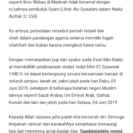
seperti lbnu ‘Abbas di Madinah tidak beramal dengan
ru’yahnya penduduk Syam.(Lihat: As-Syaukâni dalam Nailul
Authâr 2/ 254).
Itu artinya, perbedaan tersebut pernah terjadi dan
shah
dalam pandangan agama selama memiliki
hujjah
shahîhah
dan bukan karena mengikuti hawa nafsu.
Dengan memanjatkan puji dan syukur pada Dzat Ilâhi Rabbi,
al-hamdulillâh pelaksanaan shalat ‘iedul fithri 01 Syawwal
1440 H. ini dapat berlangsung secara bersamaan hampir di
seluruh penjuru tanah air, yakni jatuh pada hari Rabu, 05
Juni 2019, sekalipun di beberapa belahan negeri Muslim
lainnya seperti Saudi Arabia, Uni Emirat Arab, Qathar,
Kuwait dan lain-lain jatuh pada hari Selasa, 04 Juni 2019.
Kepada Allah ‘
azzawa jalla
jualah kita berserah diri. Semoga
limpahan rahmat dan barakahNya senantiasa menaungi
kita dan menerima amal ibadah kita.
Taqabbalallâhu minnâ