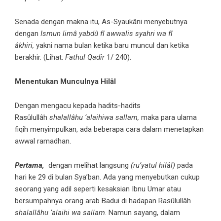
Senada dengan makna itu, As-Syaukâni menyebutnya
dengan
Ismun limâ yabdû fî awwalis syahri wa fî
âkhiri,
yakni nama bulan ketika baru muncul dan ketika
berakhir. (Lihat:
Fathul Qadîr
1/ 240).
Menentukan Munculnya Hilâl
Dengan mengacu kepada hadits-hadits
Rasûlullâh
shalallâhu ‘alaihiwa sallam,
maka para ulama
fiqih menyimpulkan, ada beberapa cara dalam menetapkan
awwal ramadhan.
Pertama,
dengan melihat langsung
(ru’yatul hilâl)
pada
hari ke 29 di bulan Sya’ban. Ada yang menyebutkan cukup
seorang yang adil seperti kesaksian Ibnu Umar atau
bersumpahnya orang arab Badui di hadapan Rasûlullâh
shalallâhu ‘alaihi wa sallam
. Namun sayang, dalam