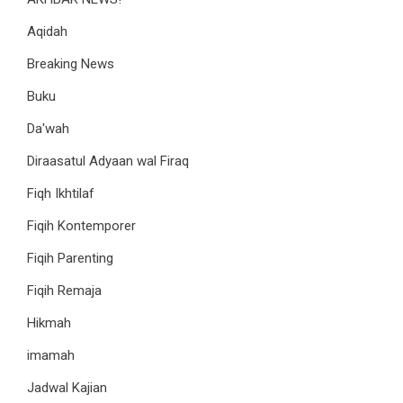
Aqidah
Breaking News
Buku
Da'wah
Diraasatul Adyaan wal Firaq
Fiqh Ikhtilaf
Fiqih Kontemporer
Fiqih Parenting
Fiqih Remaja
Hikmah
imamah
Jadwal Kajian