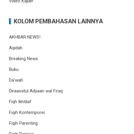
Video Kajian
KOLOM PEMBAHASAN LAINNYA
AKHBAR NEWS!
Aqidah
Breaking News
Buku
Da'wah
Diraasatul Adyaan wal Firaq
Fiqh Ikhtilaf
Fiqih Kontemporer
Fiqih Parenting
Fiqih Remaja