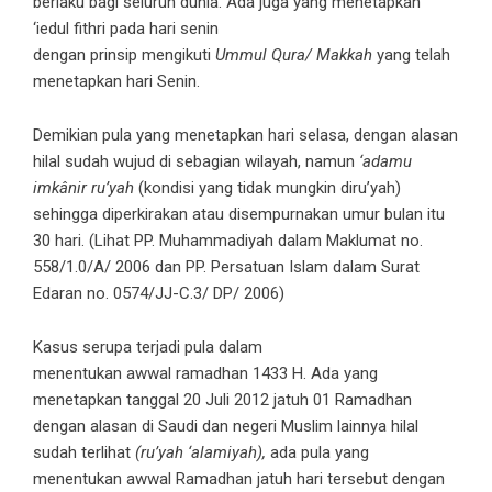
berlaku bagi seluruh dunia. Ada juga yang menetapkan
‘iedul fithri pada hari senin
dengan prinsip mengikuti
Ummul Qura/ Makkah
yang telah
menetapkan hari Senin.
Demikian pula yang menetapkan hari selasa, dengan alasan
hilal sudah wujud di sebagian wilayah, namun
‘adamu
imkânir ru’yah
(kondisi yang tidak mungkin diru’yah)
sehingga diperkirakan atau disempurnakan umur bulan itu
30 hari. (Lihat PP. Muhammadiyah dalam Maklumat no.
558/1.0/A/ 2006 dan PP. Persatuan Islam dalam Surat
Edaran no. 0574/JJ-C.3/ DP/ 2006)
Kasus serupa terjadi pula dalam
menentukan awwal ramadhan 1433 H. Ada yang
menetapkan tanggal 20 Juli 2012 jatuh 01 Ramadhan
dengan alasan di Saudi dan negeri Muslim lainnya hilal
sudah terlihat
(ru’yah ‘alamiyah),
ada pula yang
menentukan awwal Ramadhan jatuh hari tersebut dengan