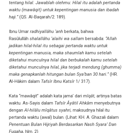
tentang hilal. Jawablah olehmu: Hilal itu adalah pertanda
waktu (mawâqit) untuk kepentingan manusia dan ibadah
haji.”
(QS. Al-Baqarah/2: 189).
Ibnu Umar
radhiyallâhu ‘anh
berkata, bahwa
Rasûlullâh
shalallâhu ‘alaihi wa sallam
bersabda:
“Allah
jadikan hilal-hilal itu sebagai pertanda waktu untuk
kepentingan manusia, maka shaumlah kamu setelah
diketahui munculnya hilal dan berbukalah kamu setelah
diketahui munculnya hilal, jika terjadi mendung (ghumma)
maka genapkanlah hitungan bulan Sya’ban 30 hari.”
(HR.
Al-Hâkim dalam
Tafsîr Ibnu Katsîr
1/ 317).
Kata “mawâqit” adalah kata jama’ dari
mîqât,
artinya batas
waktu. As-Sayis dalam
Tafsîr Âyâtil Ahkâm
menyebutnya
dengan
Al-hilâlu mîqâtus syahri,
maksudnya hilal itu
pertanda waktu (awal) bulan. (Lihat: KH. A. Ghazali dalam
Penentuan Bulan Hijriyah Berdasarkan Nash Syara’ Dan
Fuqaha
, hlm. 2)