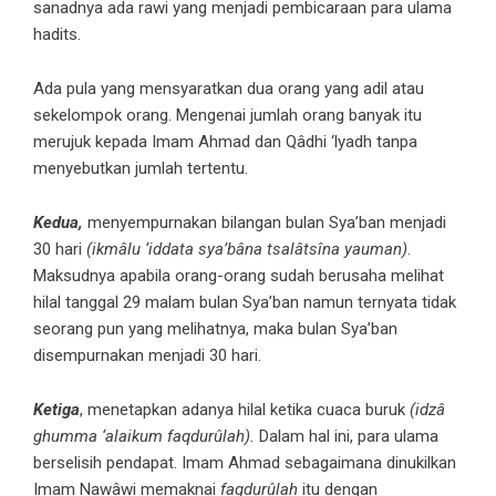
sanadnya ada rawi yang menjadi pembicaraan para ulama
hadits.
Ada pula yang mensyaratkan dua orang yang adil atau
sekelompok orang. Mengenai jumlah orang banyak itu
merujuk kepada Imam Ahmad dan Qâdhi ‘lyadh tanpa
menyebutkan jumlah tertentu.
Kedua,
menyempurnakan bilangan bulan Sya’ban menjadi
30 hari
(ikmâlu ‘iddata sya’bâna tsalâtsîna yauman)
.
Maksudnya apabila orang-orang sudah berusaha melihat
hilal tanggal 29 malam bulan Sya’ban namun ternyata tidak
seorang pun yang melihatnya, maka bulan Sya’ban
disempurnakan menjadi 30 hari.
Ketiga
, menetapkan adanya hilal ketika cuaca buruk
(idzâ
ghumma ‘alaikum faqdurûlah).
Dalam hal ini, para ulama
berselisih pendapat. Imam Ahmad sebagaimana dinukilkan
Imam Nawâwi memaknai
faqdurûlah
itu dengan