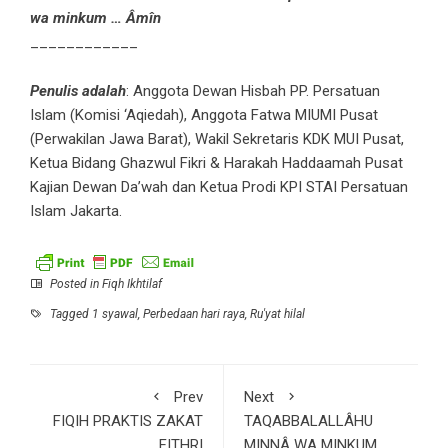
wa minkum … Âmîn
____________
Penulis adalah
: Anggota Dewan Hisbah PP. Persatuan
Islam (Komisi ‘Aqiedah), Anggota Fatwa MIUMI Pusat
(Perwakilan Jawa Barat), Wakil Sekretaris KDK MUI Pusat,
Ketua Bidang Ghazwul Fikri & Harakah Haddaamah Pusat
Kajian Dewan Da’wah dan Ketua Prodi KPI STAI Persatuan
Islam Jakarta.
Posted in
Fiqh Ikhtilaf
Tagged
1 syawal
,
Perbedaan hari raya
,
Ru'yat hilal
Prev
Next
FIQIH PRAKTIS ZAKAT
TAQABBALALLÂHU
FITHRI
MINNÂ WA MINKUM