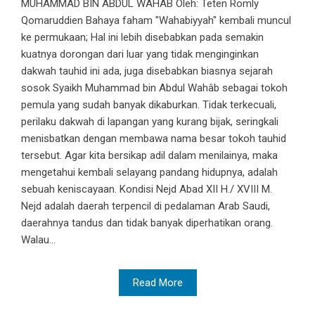
MUHAMMAD BIN ABDUL WAHÂB Oleh: Teten Romly
Qomaruddien Bahaya faham "Wahabiyyah" kembali muncul
ke permukaan; Hal ini lebih disebabkan pada semakin
kuatnya dorongan dari luar yang tidak menginginkan
dakwah tauhid ini ada, juga disebabkan biasnya sejarah
sosok Syaikh Muhammad bin Abdul Wahâb sebagai tokoh
pemula yang sudah banyak dikaburkan. Tidak terkecuali,
perilaku dakwah di lapangan yang kurang bijak, seringkali
menisbatkan dengan membawa nama besar tokoh tauhid
tersebut. Agar kita bersikap adil dalam menilainya, maka
mengetahui kembali selayang pandang hidupnya, adalah
sebuah keniscayaan. Kondisi Nejd Abad XII H./ XVIII M.
Nejd adalah daerah terpencil di pedalaman Arab Saudi,
daerahnya tandus dan tidak banyak diperhatikan orang.
Walau...
Read More