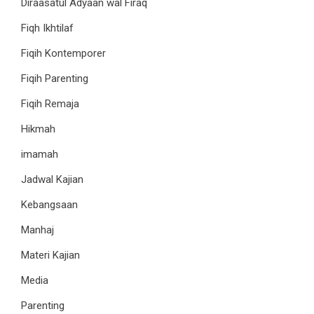
Diraasatul Adyaan wal Firaq
Fiqh Ikhtilaf
Fiqih Kontemporer
Fiqih Parenting
Fiqih Remaja
Hikmah
imamah
Jadwal Kajian
Kebangsaan
Manhaj
Materi Kajian
Media
Parenting