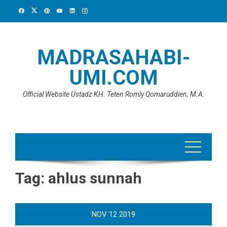
Skip
to
content
MADRASAHABI-
UMI.COM
Official Website Ustadz KH. Teten Romly Qomaruddien, M.A.
Tag:
ahlus sunnah
NOV
12
2019