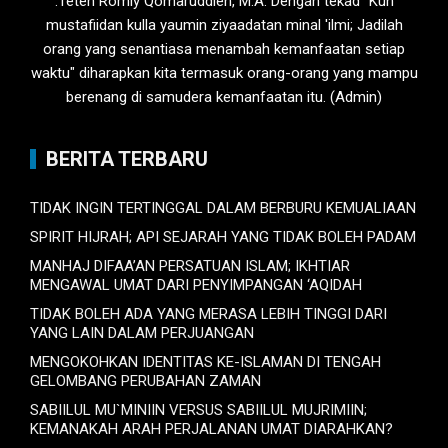
.Teten Romly Qomaruddien, M.A. Dengan tekad "Kun
mustafiidan kulla yaumin ziyaadatan minal 'ilmi; Jadilah
orang yang senantiasa menambah kemanfaatan setiap
waktu" diharapkan kita termasuk orang-orang yang mampu
berenang di samudera kemanfaatan itu. (Admin)
BERITA TERBARU
TIDAK INGIN TERTINGGAL DALAM BERBURU KEMUALIAAN
SPIRIT HIJRAH; API SEJARAH YANG TIDAK BOLEH PADAM
MANHAJ DIFAA’AN PERSATUAN ISLAM; IKHTIAR
MENGAWAL UMAT DARI PENYIMPANGAN ‘AQIDAH
TIDAK BOLEH ADA YANG MERASA LEBIH TINGGI DARI
YANG LAIN DALAM PERJUANGAN
MENGOKOHKAN IDENTITAS KE-ISLAMAN DI TENGAH
GELOMBANG PERUBAHAN ZAMAN
SABIILUL MU`MINIIN VERSUS SABIILUL MUJRIMIIN;
KEMANAKAH ARAH PERJALANAN UMAT DIARAHKAN?