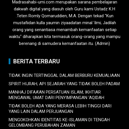
Madrasahabi-umi.com merupakan sarana pembelajaran
dakwah digital yang diasuh oleh Guru kami Ustadz K.H
.Teten Romly Qomaruddien, M.A. Dengan tekad "Kun
mustafiidan kulla yaumin ziyaadatan minal 'ilmi; Jadilah
orang yang senantiasa menambah kemanfaatan setiap
waktu" diharapkan kita termasuk orang-orang yang mampu
berenang di samudera kemanfaatan itu. (Admin)
BERITA TERBARU
TIDAK INGIN TERTINGGAL DALAM BERBURU KEMUALIAAN
SPIRIT HIJRAH; API SEJARAH YANG TIDAK BOLEH PADAM
MANHAJ DIFAA’AN PERSATUAN ISLAM; IKHTIAR
MENGAWAL UMAT DARI PENYIMPANGAN ‘AQIDAH
TIDAK BOLEH ADA YANG MERASA LEBIH TINGGI DARI
YANG LAIN DALAM PERJUANGAN
MENGOKOHKAN IDENTITAS KE-ISLAMAN DI TENGAH
GELOMBANG PERUBAHAN ZAMAN