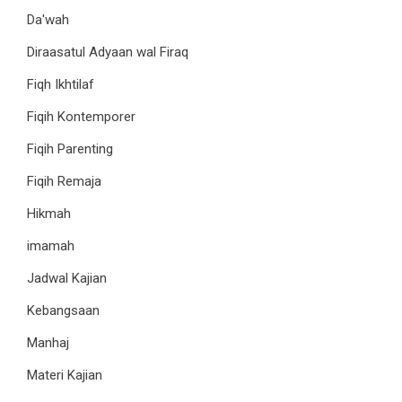
Da'wah
Diraasatul Adyaan wal Firaq
Fiqh Ikhtilaf
Fiqih Kontemporer
Fiqih Parenting
Fiqih Remaja
Hikmah
imamah
Jadwal Kajian
Kebangsaan
Manhaj
Materi Kajian