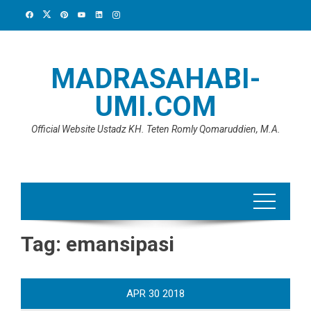
Skip
to
content
MADRASAHABI-
UMI.COM
Official Website Ustadz KH. Teten Romly Qomaruddien, M.A.
Tag:
emansipasi
APR
30
2018