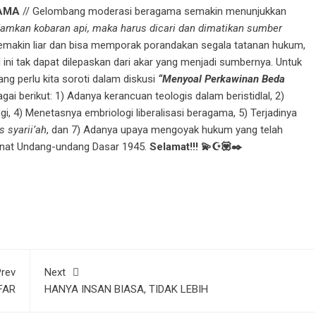
GAMA
// Gelombang moderasi beragama semakin menunjukkan
amkan kobaran api, maka harus dicari dan dimatikan sumber
emakin liar dan bisa memporak porandakan segala tatanan hukum,
ni tak dapat dilepaskan dari akar yang menjadi sumbernya. Untuk
ang perlu kita soroti dalam diskusi
“Menyoal Perkawinan Beda
ai berikut: 1) Adanya kerancuan teologis dalam beristidlal, 2)
i, 4) Menetasnya embriologi liberalisasi beragama, 5) Terjadinya
 syarii’ah
, dan 7) Adanya upaya mengoyak hukum yang telah
anat Undang-undang Dasar 1945.
Selamat!!! 💫☪️💟✒️
rev
Next
FAR
HANYA INSAN BIASA, TIDAK LEBIH