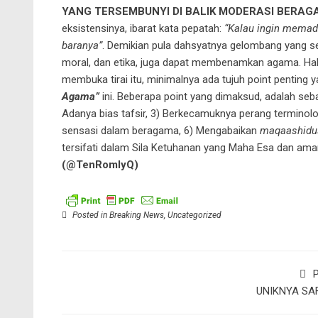
YANG TERSEMBUNYI DI BALIK MODERASI BERA
eksistensinya, ibarat kata pepatah:
“Kalau ingin memad
baranya”
. Demikian pula dahsyatnya gelombang yang s
moral, dan etika, juga dapat membenamkan agama. Hal i
membuka tirai itu, minimalnya ada tujuh point penting y
Agama”
ini. Beberapa point yang dimaksud, adalah sebag
Adanya bias tafsir, 3) Berkecamuknya perang terminolog
sensasi dalam beragama, 6) Mengabaikan
maqaashidus
tersifati dalam Sila Ketuhanan yang Maha Esa dan am
(@TenRomlyQ)
Posted in
Breaking News
,
Uncategorized
P
UNIKNYA SA