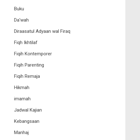
Buku
Da'wah
Diraasatul Adyaan wal Firaq
Fiqh Ikhtilaf
Fiqih Kontemporer
Fiqih Parenting
Fiqih Remaja
Hikmah
imamah
Jadwal Kajian
Kebangsaan
Manhaj