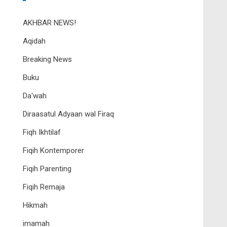
AKHBAR NEWS!
Aqidah
Breaking News
Buku
Da'wah
Diraasatul Adyaan wal Firaq
Fiqh Ikhtilaf
Fiqih Kontemporer
Fiqih Parenting
Fiqih Remaja
Hikmah
imamah