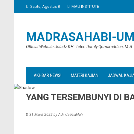
Skip
Sabtu, Agustus 8
MAU INSTITUTE
to
content
MADRASAHABI-UM
Official Website Ustadz KH. Teten Romly Qomaruddien, M.A.
AKHBAR NEWS!
MATERI KAJIAN
JADWAL KAJI
YANG TERSEMBUNYI DI B
31 Maret 2022
by
Adinda Khalifah