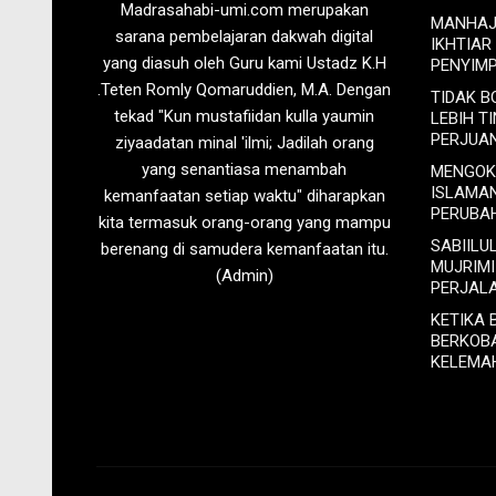
Madrasahabi-umi.com merupakan
MANHAJ 
sarana pembelajaran dakwah digital
IKHTIAR
yang diasuh oleh Guru kami Ustadz K.H
PENYIM
.Teten Romly Qomaruddien, M.A. Dengan
TIDAK 
tekad "Kun mustafiidan kulla yaumin
LEBIH T
PERJUA
ziyaadatan minal 'ilmi; Jadilah orang
yang senantiasa menambah
MENGOK
ISLAMA
kemanfaatan setiap waktu" diharapkan
PERUBA
kita termasuk orang-orang yang mampu
SABIILU
berenang di samudera kemanfaatan itu.
MUJRIM
(Admin)
PERJAL
KETIKA 
BERKOB
KELEMA