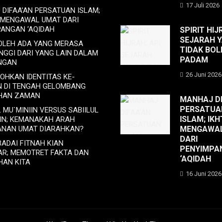
17 Juli 2026
DIFAA’AN PERSATUAN ISLAM;
 MENGAWAL UMAT DARI
PANGAN ‘AQIDAH
SPIRIT HIJ
SEJARAH 
BOLEH ADA YANG MERASA
TIDAK BOL
INGGI DARI YANG LAIN DALAM
PADAM
NGAN
26 Juni 2026
OHKAN IDENTITAS KE-
N DI TENGAH GELOMBANG
HAN ZAMAN
MANHAJ DI
PERSATUA
L MU`MINIIN VERSUS SABIILUL
ISLAM; IKH
IIN; KEMANAKAH ARAH
ANAN UMAT DIARAHKAN?
MENGAWA
DARI
BADAI FITNAH KIAN
PENYIMPA
AR; MEMOTRET FAKTA DAN
‘AQIDAH
HAN KITA
16 Juni 2026