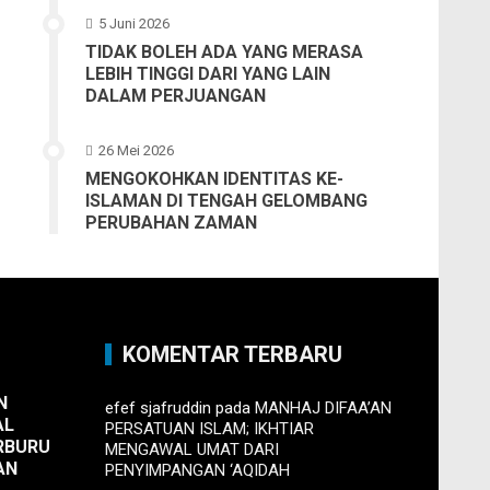
5 Juni 2026
TIDAK BOLEH ADA YANG MERASA
LEBIH TINGGI DARI YANG LAIN
DALAM PERJUANGAN
26 Mei 2026
MENGOKOHKAN IDENTITAS KE-
ISLAMAN DI TENGAH GELOMBANG
PERUBAHAN ZAMAN
KOMENTAR TERBARU
N
efef sjafruddin
pada
MANHAJ DIFAA’AN
AL
PERSATUAN ISLAM; IKHTIAR
RBURU
MENGAWAL UMAT DARI
AN
PENYIMPANGAN ‘AQIDAH