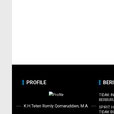
PROFILE
BER
TIDAK I
BERBUR
K.H.Teten Romly Qomaruddien, M.A.
SPIRIT 
TIDAK 