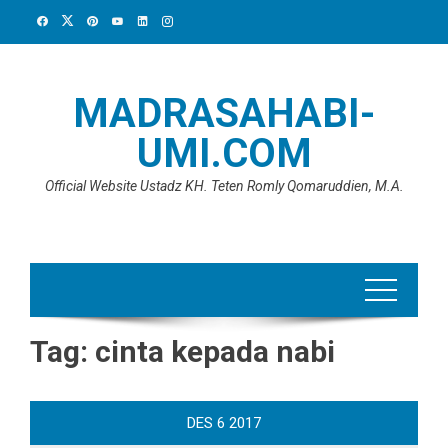
Skip
to
content
MADRASAHABI-
UMI.COM
Official Website Ustadz KH. Teten Romly Qomaruddien, M.A.
Tag:
cinta kepada nabi
DES
6
2017