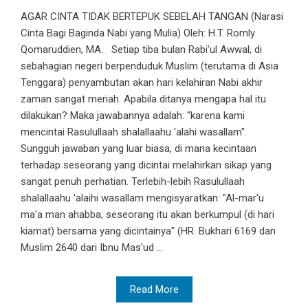
AGAR CINTA TIDAK BERTEPUK SEBELAH TANGAN (Narasi
Cinta Bagi Baginda Nabi yang Mulia) Oleh: H.T. Romly
Qomaruddien, MA. Setiap tiba bulan Rabi'ul Awwal, di
sebahagian negeri berpenduduk Muslim (terutama di Asia
Tenggara) penyambutan akan hari kelahiran Nabi akhir
zaman sangat meriah. Apabila ditanya mengapa hal itu
dilakukan? Maka jawabannya adalah: "karena kami
mencintai Rasulullaah shalallaahu 'alahi wasallam".
Sungguh jawaban yang luar biasa, di mana kecintaan
terhadap seseorang yang dicintai melahirkan sikap yang
sangat penuh perhatian. Terlebih-lebih Rasulullaah
shalallaahu 'alaihi wasallam mengisyaratkan: "Al-mar'u
ma'a man ahabba; seseorang itu akan berkumpul (di hari
kiamat) bersama yang dicintainya" (HR. Bukhari 6169 dan
Muslim 2640 dari Ibnu Mas'ud ...
Read More