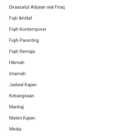
Diraasatul Adyaan wal Firaq
Fiqh Ikhtilaf
Fiqih Kontemporer
Fiqih Parenting
Fiqih Remaja
Hikmah
imamah
Jadwal Kajian
Kebangsaan
Manhaj
Materi Kajian
Media