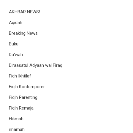
AKHBAR NEWS!
Aqidah
Breaking News
Buku
Da'wah
Diraasatul Adyaan wal Firaq
Fiqh Ikhtilaf
Fiqih Kontemporer
Fiqih Parenting
Fiqih Remaja
Hikmah
imamah