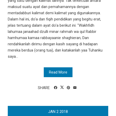
yang satu dengan kalimat lainnya. Tak terkecuali antara
maksud suatu ayat dan pemahamannya dengan
mentadabburi kalimat demi kalimat yang digunakannya.
Dalam hal ini, do'a dan fiqih pendidikan yang begitu erat,
jelas tertuang dalam ayat do'a berikut ini: "Wakhfidh
lahumaa janaahad dzulli minar rahmah wa qul Rabbir
hamhumaa kamaa rabbayaanie shaghieran; Dan
rendahkanlah dirimu dengan kasih sayang di hadapan
mereka berdua (orang tua), dan katakanlah yaa Tuhanku
saya...
Read More
SHARE
JAN
2
2018