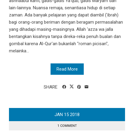
ashhaabul kahfi, gadis-gadis Ya'qub, gadis Maryam dan
lain-lainnya. Nuansa remaja, senantiasa hidup di setiap
zaman. Ada banyak pelajaran yang dapat diambil ('ibrah)
bagi orang-orang beriman dengan beragam permasalahan
yang dihadapi masing-masingnya. Allah 'azza wa jalla
bentangkan kisahnya tanpa direka-reka penuh bualan dan
gombal karena Al-Qur'an bukanlah "roman picisan",
melainka...
Read More
SHARE
JAN
15
2018
1 COMMENT