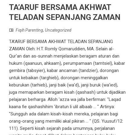
TA’ARUF BERSAMA AKHWAT
TELADAN SEPANJANG ZAMAN
Fiqih Parenting
,
Uncategorized
TA'ARUF BERSAMA AKHWAT TELADAN SEPANJANG
ZAMAN Oleh: H.T. Romly Qomaruddien, MA. Selain al-
Qur'an dan as-sunnah menjelaskan beragam aturan dan
hukum (qaanuun, ahkaam), perumpamaan (tamtsiel), kabar
gembira (tabsyier), kabar ancaman (tandzier), dorongan
untuk kebaikan (targhieb), dorongan meninggalkan
keburukan (tarhieb), janji baik (wa'd), janji buruk (wa'ied),
juga memaparkan beragam kisah (qashash) untuk dijadikan
pelajaran berharga. Alloh 'azza wa jalla berfirman: "Laqad
kaana fie qashashihim 'ibratun li ulil albaab ... " Artinya:
"Sungguh ada dalam kisah-kisah mereka, pelajaran bagi
orang-orang yang memiliki akal pikiran ... " (QS. Yuusuf/12:
111). Seperti kisah sejarah pada umumnya, perjalanan