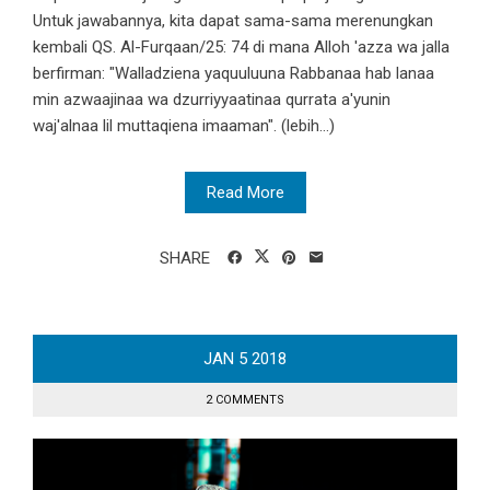
Untuk jawabannya, kita dapat sama-sama merenungkan
kembali QS. Al-Furqaan/25: 74 di mana Alloh 'azza wa jalla
berfirman: "Walladziena yaquuluuna Rabbanaa hab lanaa
min azwaajinaa wa dzurriyyaatinaa qurrata a'yunin
waj'alnaa lil muttaqiena imaaman". (lebih…)
Read More
SHARE
JAN
5
2018
2 COMMENTS