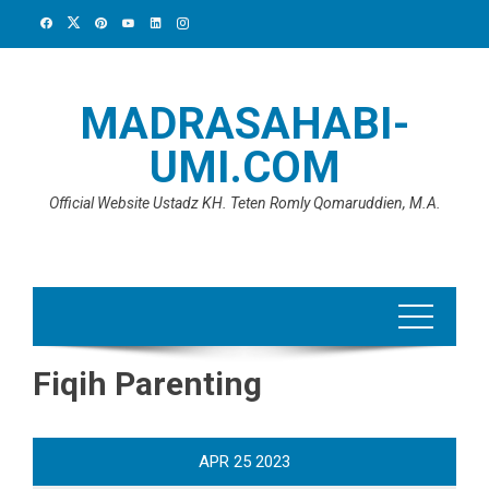
Skip
to
content
MADRASAHABI-
UMI.COM
Official Website Ustadz KH. Teten Romly Qomaruddien, M.A.
Fiqih Parenting
APR
25
2023