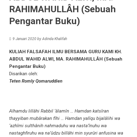
RAHIMAHULLÂH (Sebuah
Pengantar Buku)
9 Januari 2020
by
Adinda Khalifah
KULIAH FALSAFAH ILMU BERSAMA GURU KAMI KH.
ABDUL WAHID ALWI, MA. RAHIMAHULLÂH (Sebuah
Pengantar Buku)
Disarikan oleh:
Teten Romly Qomaruddien
Alhamdu lillâhi Rabbil ‘âlamîn …
Hamdan katsîran
thayyiban mubârakan fîhi … Hamdan yalîqu bijalâlihi wa
‘azhîmi sulthânih nahmaduhu wa nasta’înuhu wa
nastaghfiruhu wa na’ûdzu billâhi min syurûri anfusina wa