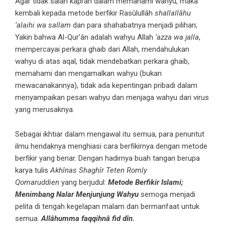
Agar tidak salah kaprah dalam memahami wahyu, maka
kembali kepada metode berfikir Rasûlullâh
shallallâhu
‘alaihi wa sallam
dan para shahabatnya menjadi pilihan;
Yakin bahwa Al-Qur’ân adalah wahyu Allah
‘azza wa jalla
,
mempercayai perkara ghaib dari Allah, mendahulukan
wahyu di atas aqal, tidak mendebatkan perkara ghaib,
memahami dan mengamalkan wahyu (bukan
mewacanakannya), tidak ada kepentingan pribadi dalam
menyampaikan pesan wahyu dan menjaga wahyu dari virus
yang merusaknya.
Sebagai ikhtiar dalam mengawal itu semua, para penuntut
ilmu hendaknya menghiasi cara berfikirnya dengan metode
berfikir yang benar. Dengan hadirnya buah tangan berupa
karya tulis
Akhînas Shaghîr Teten Romly
Qomaruddien
yang berjudul:
Metode Berfikir Islami;
Menimbang Nalar Menjunjung Wahyu
semoga menjadi
pelita di tengah kegelapan malam dan bermanfaat untuk
semua.
Allâhumma faqqihnâ fid dîn.