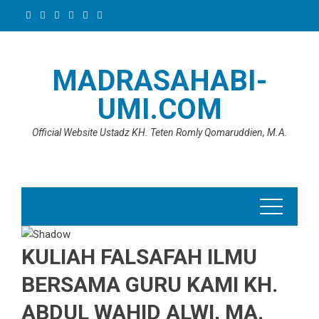
Skip
to
content
MADRASAHABI-
UMI.COM
Official Website Ustadz KH. Teten Romly Qomaruddien, M.A.
KULIAH FALSAFAH ILMU
BERSAMA GURU KAMI KH.
ABDUL WAHID ALWI, MA.