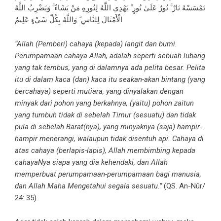
تَمْسَسْهُ نَارٌ ۚ نُورٌ عَلَىٰ نُورٍ ۗ يَهْدِي اللَّهُ لِنُورِهِ مَنْ يَشَاءُ ۚ وَيَضْرِبُ اللَّهُ
الْأَمْثَالَ لِلنَّاسِ ۗ وَاللَّهُ بِكُلِّ شَيْءٍ عَلِيمٌ
“Allah (Pemberi) cahaya (kepada) langit dan bumi.
Perumpamaan cahaya Allah, adalah seperti sebuah lubang
yang tak tembus, yang di dalamnya ada pelita besar. Pelita
itu di dalam kaca (dan) kaca itu seakan-akan bintang (yang
bercahaya) seperti mutiara, yang dinyalakan dengan
minyak dari pohon yang berkahnya, (yaitu) pohon zaitun
yang tumbuh tidak di sebelah Timur (sesuatu) dan tidak
pula di sebelah Barat(nya), yang minyaknya (saja) hampir-
hampir menerangi, walaupun tidak disentuh api. Cahaya di
atas cahaya (berlapis-lapis), Allah membimbing kepada
cahayaNya siapa yang dia kehendaki, dan Allah
memperbuat perumpamaan-perumpamaan bagi manusia,
dan Allah Maha Mengetahui segala sesuatu.”
(QS. An-Nûr/
24: 35).