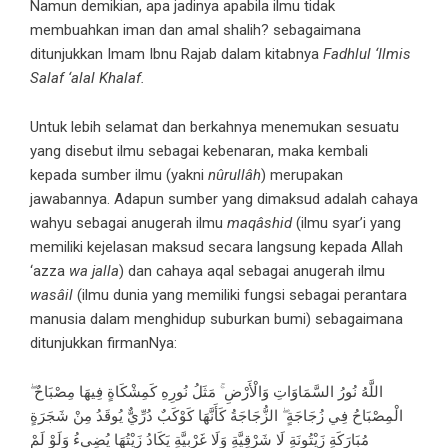
Namun demikian, apa jadinya apabila ilmu tidak
membuahkan iman dan amal shalih? sebagaimana
ditunjukkan Imam Ibnu Rajab dalam kitabnya
Fadhlul ‘Ilmis
Salaf ‘alal Khalaf.
Untuk lebih selamat dan berkahnya menemukan sesuatu
yang disebut ilmu sebagai kebenaran, maka kembali
kepada sumber ilmu (yakni
nûrullâh
) merupakan
jawabannya. Adapun sumber yang dimaksud adalah cahaya
wahyu sebagai anugerah ilmu
maqâshid
(ilmu syar’i yang
memiliki kejelasan maksud secara langsung kepada Allah
‘azza
wa jalla
) dan cahaya aqal sebagai anugerah ilmu
wasâil
(ilmu dunia yang memiliki fungsi sebagai perantara
manusia dalam menghidup suburkan bumi) sebagaimana
ditunjukkan firmanNya:
اللَّهُ نُورُ السَّمَاوَاتِ وَالْأَرْضِ ۚ مَثَلُ نُورِهِ كَمِشْكَاةٍ فِيهَا مِصْبَاحٌ ۖ
الْمِصْبَاحُ فِي زُجَاجَةٍ ۖ الزُّجَاجَةُ كَأَنَّهَا كَوْكَبٌ دُرِّيٌّ يُوقَدُ مِنْ شَجَرَةٍ
مُبَارَكَةٍ زَيْتُونَةٍ لَا شَرْقِيَّةٍ وَلَا غَرْبِيَّةٍ يَكَادُ زَيْتُهَا يُضِيءُ وَلَوْ لَمْ