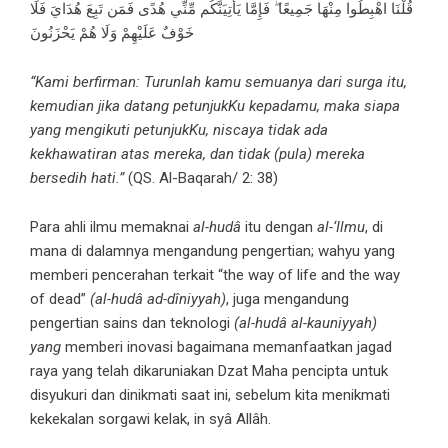
قُلْنَا اهْبِطُوا مِنْهَا جَمِيعًا ۖ فَإِمَّا يَأْتِيَنَّكُم مِّنِّي هُدًى فَمَن تَبِعَ هُدَايَ فَلَا
خَوْفٌ عَلَيْهِمْ وَلَا هُمْ يَحْزَنُونَ
“Kami berfirman: Turunlah kamu semuanya dari surga itu,
kemudian jika datang petunjukKu kepadamu, maka siapa
yang mengikuti petunjukKu, niscaya tidak ada
kekhawatiran atas mereka, dan tidak (pula) mereka
bersedih hati.”
(QS. Al-Baqarah/ 2: 38)
Para ahli ilmu memaknai
al-hudâ
itu dengan
al-‘Ilmu
, di
mana di dalamnya mengandung pengertian; wahyu yang
memberi pencerahan terkait “the way of life and the way
of dead”
(al-hudâ ad-dîniyyah)
, juga mengandung
pengertian sains dan teknologi
(al-hudâ al-kauniyyah)
yang
memberi inovasi bagaimana memanfaatkan jagad
raya yang telah dikaruniakan Dzat Maha pencipta untuk
disyukuri dan dinikmati saat ini, sebelum kita menikmati
kekekalan sorgawi kelak, in syâ Allâh.