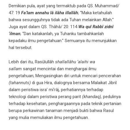
Demikian pula, ayat yang termaktub pada QS. Muhammad/
47: 19
Fa’lam annahu lâ ilâha illallâh
; “Maka ketahuilah
bahwa sesungguhnya tidak ada Tuhan melainkan Allah.”
Juga ayat dalam QS. Thâhâ/ 20: 114
Wa qul Rabbî zidnî
‘ilman
; “Dan katakanlah, ya Tuhanku tambahkanlah
kepadaku ilmu pengetahuan.” Semuanya itu menunjukkan
hal tersebut.
Lebih dari itu, Rasûlullâh
shallallâhu ‘alaihi wa
sallam
sangat mencintai dan menghargai ilmu
pengetahuan; Mengasingkan diri untuk mencari pencerahan
(tahannuts)
di gua Hira, dialognya bersama Malaikat Jibril
dalam peristiwa isra’ mi’râj, perhatiannya terhadap
teknologi dalam peristiwa perang parit
(khandaq),
pedulinya
terhadap kesehatan, penghargaannya pada teknik pertanian
berupa perkawinan tanaman menjadi bukti bahwa Rasul
yang mulia memuliakan ilmu pengetahuan.