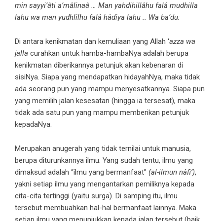
min sayyi’âti a’mâlinaâ … Man yahdihillâhu falâ mudhilla
lahu wa man yudhlilhu falâ hâdiya lahu .. Wa ba’du:
Di antara kenikmatan dan kemuliaan yang Allah ‘
azza wa
jalla
curahkan untuk hamba-hambaNya adalah berupa
kenikmatan diberikannya petunjuk akan kebenaran di
sisiNya. Siapa yang mendapatkan hidayahNya, maka tidak
ada seorang pun yang mampu menyesatkannya. Siapa pun
yang memilih jalan kesesatan (hingga ia tersesat), maka
tidak ada satu pun yang mampu memberikan petunjuk
kepadaNya.
Merupakan anugerah yang tidak ternilai untuk manusia,
berupa diturunkannya ilmu. Yang sudah tentu, ilmu yang
dimaksud adalah “ilmu yang bermanfaat”
(al-ilmun nâfi’)
,
yakni setiap ilmu yang mengantarkan pemiliknya kepada
cita-cita tertinggi (yaitu surga). Di samping itu, ilmu
tersebut membuahkan hal-hal bermanfaat lainnya. Maka
setiap ilmu yang menunjukkan kepada jalan tersebut (baik