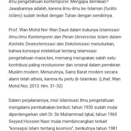
ilmu pengetahuan kontemporer. Mengapa demikian?
Jawabannya adalah, karena ilmu-ilmu ke-Islaman
(turâts
Islâmi)
sudah terikat dengan Tuhan dengan sendirinya.
Prof. Wan Mohd Nor Wan Daud dalam bukunya
Islamisasi
Ilmu-ilmu Kontemporer dan Peran Universitas Islam dalam
Konteks Dewesternisasi dan Dekolonisasi
menuturkan,
bahwa konsepsi intelektual tentang Islamisasi
pengetahuan masa kini, memang merupakan salah satu
kontribusi paling revolusioner dan orisinal dalam pemikiran
Muslim modern. Menurutnya, Sains Barat modern secara
alami telah atheis, karena itu perlu di-Islamkan. (Lihat: Wan
Mohd Nor, 2013: hlm. 31-32)
Dalam perjalanannya, misi Islamisasi Ilmu pengetahuan
mengalami pembabakan berikut; tahun 1930 sudah mulai
diperdengarkan oleh Dr. Sir Muhammad Iqbal, tahun 1960
Seyyed Hossein Nasr mulai membincangkan terkait
“konsepsi Islam tentang kosmos”, berikutnya tahun 1981