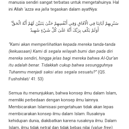
manusia sendiri sangat terbatas untuk mengetahuinya. Hal
ini Allah
‘azza wa jalla
tegaskan dalam ayatNya:
سَنُرِيهِمْ آيَاتِنَا فِي الْآفَاقِ وَفِي أَنْفُسِهِمْ حَتَّىٰ يَتَبَيَّنَ لَهُمْ أَنَّهُ الْحَقُّ ۗ
أَوَلَمْ يَكْفِ بِرَبِّكَ أَنَّهُ عَلَىٰ كُلِّ شَيْءٍ شَهِيدٌ
“Kami akan memperlihatkan kepada mereka tanda-tanda
(kekuasaan) Kami di segala wilayah bumi dan pada diri
mereka sendiri, hingga jelas bagi mereka bahwa Al-Qur’an
itu adalah benar. Tidakkah cukup bahwa sesungguhnya
Tuhanmu menjadi saksi atas segala sesuatu?”
(QS.
Fushshilat/ 41: 53)
Semua itu menunjukkan, bahwa konsep ilmu dalam Islam,
memiliki perbedaan dengan konsep ilmu lainnya.
Membicarakan Islamisasi pengetahuan tidak akan lepas
membicarakan konsep ilmu dalam Islam. Rusaknya
kehidupan dunia, diakibatkan karena rusaknya ilmu. Dalam
Islam, ilmu tidak netral dan tidak bebas nilai
(value free)
.