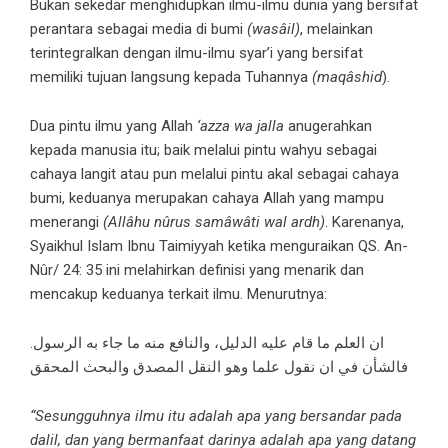
Bukan sekedar menghidupkan ilmu-ilmu dunia yang bersifat
perantara sebagai media di bumi
(wasâil)
, melainkan
terintegralkan dengan ilmu-ilmu syar’i yang bersifat
memiliki tujuan langsung kepada Tuhannya
(maqâshid
).
Dua pintu ilmu yang Allah
‘azza wa jalla
anugerahkan
kepada manusia itu; baik melalui pintu wahyu sebagai
cahaya langit atau pun melalui pintu akal sebagai cahaya
bumi, keduanya merupakan cahaya Allah yang mampu
menerangi
(Allâhu nûrus samâwâti wal ardh)
. Karenanya,
Syaikhul Islam Ibnu Taimiyyah ketika menguraikan QS. An-
Nûr/ 24: 35 ini melahirkan definisi yang menarik dan
mencakup keduanya terkait ilmu. Menurutnya:
ان العلم ما قام عليه الدليل، والنافع منه ما جاء به الرسول.
فالشأن في ان نقول علما وهو النقل المصدق والبحث المحقق
“Sesungguhnya ilmu itu adalah apa yang bersandar pada
dalil, dan yang bermanfaat darinya adalah apa yang datang