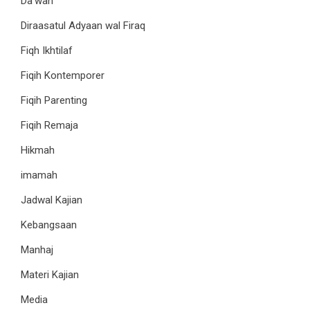
Da'wah
Diraasatul Adyaan wal Firaq
Fiqh Ikhtilaf
Fiqih Kontemporer
Fiqih Parenting
Fiqih Remaja
Hikmah
imamah
Jadwal Kajian
Kebangsaan
Manhaj
Materi Kajian
Media