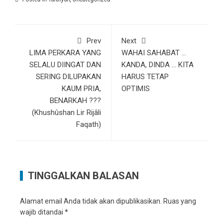
Prev
Next
LIMA PERKARA YANG
WAHAI SAHABAT …
SELALU DIINGAT DAN
KANDA, DINDA … KITA
SERING DILUPAKAN
HARUS TETAP
KAUM PRIA,
OPTIMIS
BENARKAH ???
(Khushûshan Lir Rijâli
Faqath)
TINGGALKAN BALASAN
Alamat email Anda tidak akan dipublikasikan.
Ruas yang
wajib ditandai
*