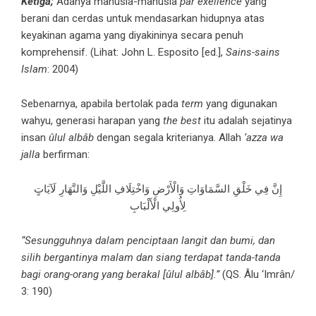
Ketiga;
Adanya manusia-manusia
par exellence
yang
berani dan cerdas untuk mendasarkan hidupnya atas
keyakinan agama yang diyakininya secara penuh
komprehensif. (Lihat: John L. Esposito [ed.],
Sains-sains
Islam
: 2004)
Sebenarnya, apabila bertolak pada
term
yang digunakan
wahyu, generasi harapan yang
the best
itu adalah sejatinya
insan
ûlul albâb
dengan segala kriterianya. Allah
‘azza wa
jalla
berfirman:
إِنَّ فِي خَلْقِ السَّمَاوَاتِ وَالْأَرْضِ وَاخْتِلَافِ اللَّيْلِ وَالنَّهَارِ لَآيَاتٍ
لِأُولِي الْأَلْبَابِ
“Sesungguhnya dalam penciptaan langit dan bumi, dan
silih bergantinya malam dan siang terdapat tanda-tanda
bagi orang-orang yang berakal [ûlul albâb].”
(QS. Âlu ‘Imrân/
3: 190)