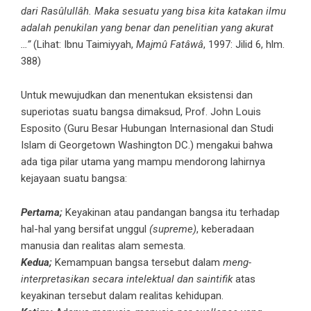
dari Rasûlullâh. Maka sesuatu yang bisa kita katakan ilmu
adalah penukilan yang benar dan penelitian yang akurat
…”
(Lihat: Ibnu Taimiyyah,
Majmû Fatâwâ
, 1997: Jilid 6, hlm.
388)
Untuk mewujudkan dan menentukan eksistensi dan
superiotas suatu bangsa dimaksud, Prof. John Louis
Esposito (Guru Besar Hubungan Internasional dan Studi
Islam di Georgetown Washington DC.) mengakui bahwa
ada tiga pilar utama yang mampu mendorong lahirnya
kejayaan suatu bangsa:
Pertama;
Keyakinan atau pandangan bangsa itu terhadap
hal-hal yang bersifat unggul
(supreme)
, keberadaan
manusia dan realitas alam semesta.
Kedua;
Kemampuan bangsa tersebut dalam
meng-
interpretasikan secara intelektual dan saintifik
atas
keyakinan tersebut dalam realitas kehidupan.