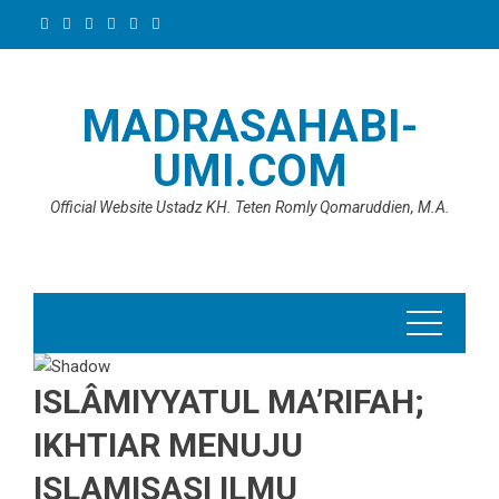
Skip
to
content
MADRASAHABI-
UMI.COM
Official Website Ustadz KH. Teten Romly Qomaruddien, M.A.
ISLÂMIYYATUL MA’RIFAH;
IKHTIAR MENUJU
ISLAMISASI ILMU