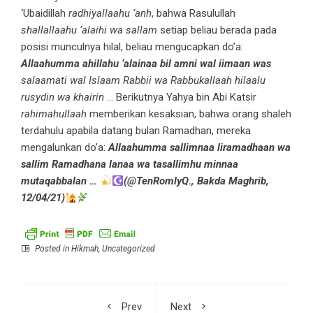
‘Ubaidillah
radhiyallaahu ‘anh
, bahwa Rasulullah
shallallaahu ‘alaihi wa sallam
setiap beliau berada pada
posisi munculnya hilal, beliau mengucapkan do’a:
Allaahumma ahillahu ‘alainaa bil amni wal iimaan was
salaamati wal Islaam Rabbii wa Rabbukallaah hilaalu
rusydin wa khairin
… Berikutnya Yahya bin Abi Katsir
rahimahullaah
memberikan kesaksian, bahwa orang shaleh
terdahulu apabila datang bulan Ramadhan, mereka
mengalunkan do’a:
Allaahumma sallimnaa liramadhaan wa
sallim Ramadhana lanaa wa tasallimhu minnaa
mutaqabbalan …
(@TenRomlyQ., Bakda Maghrib,
12/04/21)
Posted in
Hikmah
,
Uncategorized
Prev
Next