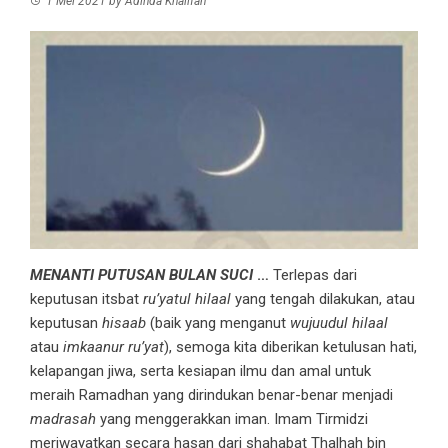
1 Mei 2021
by
Adinda Khalifah
MENANTI PUTUSAN BULAN SUCI
…
Terlepas dari
keputusan itsbat
ru’yatul hilaal
yang tengah dilakukan, atau
keputusan
hisaab
(baik yang menganut
wujuudul hilaal
atau
imkaanur ru’yat
), semoga kita diberikan ketulusan hati,
kelapangan jiwa, serta kesiapan ilmu dan amal untuk
meraih Ramadhan yang dirindukan benar-benar menjadi
madrasah
yang menggerakkan iman. Imam Tirmidzi
meriwayatkan secara hasan dari shahabat Thalhah bin