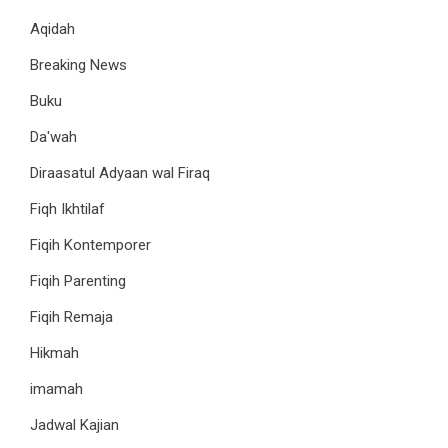
Aqidah
Breaking News
Buku
Da'wah
Diraasatul Adyaan wal Firaq
Fiqh Ikhtilaf
Fiqih Kontemporer
Fiqih Parenting
Fiqih Remaja
Hikmah
imamah
Jadwal Kajian