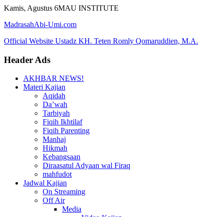
Skip
Kamis, Agustus 6
MAU INSTITUTE
to
MadrasahAbi-Umi.com
content
Official Website Ustadz KH. Teten Romly Qomaruddien, M.A.
Header Ads
AKHBAR NEWS!
Materi Kajian
Aqidah
Da’wah
Tarbiyah
Fiqih Ikhtilaf
Fiqih Parenting
Manhaj
Hikmah
Kebangsaan
Diraasatul Adyaan wal Firaq
mahfudot
Jadwal Kajian
On Streaming
Off Air
Media