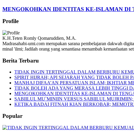
MENGOKOHKAN IDENTITAS KE-ISLAMAN D
Profile
K.H.Teten Romly Qomaruddien, M.A.
Madrasahabi-umi.com merupakan sarana pembelajaran dakwah digita
minal 'ilmi; Jadilah orang yang senantiasa menambah kemanfaatan s
Berita Terbaru
TIDAK INGIN TERTINGGAL DALAM BERBURU KEM
SPIRIT HIJRAH; API SEJARAH YANG TIDAK BOLEH 
MANHAJ DIFAA’AN PERSATUAN ISLAM; IKHTIAR 
TIDAK BOLEH ADA YANG MERASA LEBIH TINGGI 
MENGOKOHKAN IDENTITAS KE-ISLAMAN DI TEN
SABIILUL MU`MINIIN VERSUS SABIILUL MUJRIM
KETIKA BADAI FITNAH KIAN BERKOBAR; MEMOT
Popular