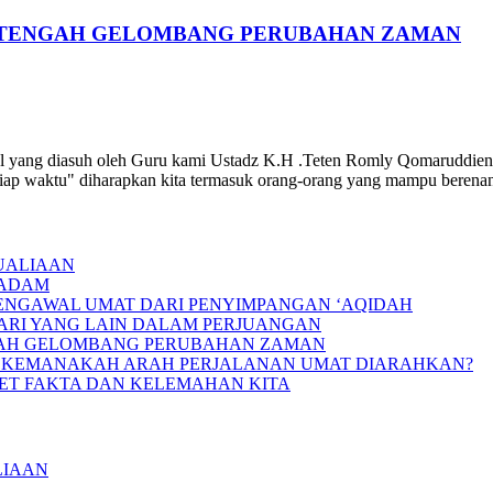
I TENGAH GELOMBANG PERUBAHAN ZAMAN
l yang diasuh oleh Guru kami Ustadz K.H .Teten Romly Qomaruddien,
etiap waktu" diharapkan kita termasuk orang-orang yang mampu berena
UALIAAN
PADAM
MENGAWAL UMAT DARI PENYIMPANGAN ‘AQIDAH
DARI YANG LAIN DALAM PERJUANGAN
GAH GELOMBANG PERUBAHAN ZAMAN
IIN; KEMANAKAH ARAH PERJALANAN UMAT DIARAHKAN?
RET FAKTA DAN KELEMAHAN KITA