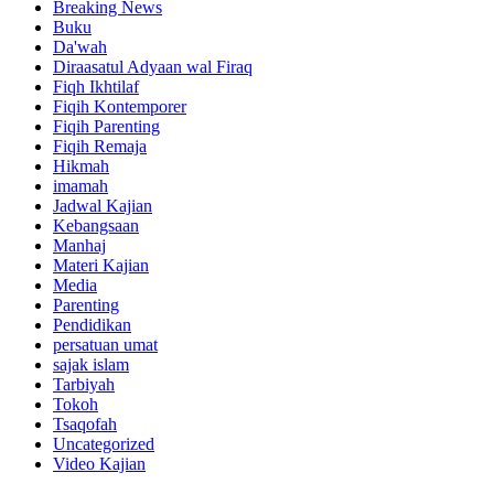
Breaking News
Buku
Da'wah
Diraasatul Adyaan wal Firaq
Fiqh Ikhtilaf
Fiqih Kontemporer
Fiqih Parenting
Fiqih Remaja
Hikmah
imamah
Jadwal Kajian
Kebangsaan
Manhaj
Materi Kajian
Media
Parenting
Pendidikan
persatuan umat
sajak islam
Tarbiyah
Tokoh
Tsaqofah
Uncategorized
Video Kajian