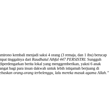
mirono kembali menjadi saksi 4 orang (3 remaja, dan 1 ibu) berucap
pat tinggalnya dari
Raudhatul Athfal 447 PERSISTRI
. Sungguh
a diperdengarkan berita lokal yang menggemberikan, yakni 6 anak
gat bagi para insan dakwah untuk lebih istiqamah berjuang di
bebaskan orang-orang terbelenggu, lalu mereka masuk agama Allah.”