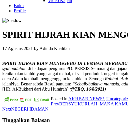
Video Kajian
Buku
Profile
SPIRIT HIJRAH KIAN MEN
17 Agustus 2021
by
Adinda Khalifah
SPIRIT HIJRAH KIAN MENGGEBU DI LEMBAH MERBABU
syahaadatain
di hadapan pengurus PD. PERSIS Semarang dan jajaran 
kenikmatan tauhid yang sangat mahal, di saat penduduk negeri tengah
cucu Adam kembali menggenggam ketauhidan. Semoga
Rabbul ‘Aal
jalanNya. Benar sabda Rasul panutan:
“Sebaik-baiknya manusia, ada
[HR. Al-Bukhari dari Abu Hurairah]
(@TRQ, 16/8/2021)
Posted in
AKHBAR NEWS!
,
Uncategori
Prev
BERSYUKURLAH, MAKA KAMU
Next
NEGERI IDAMAN
Tinggalkan Balasan