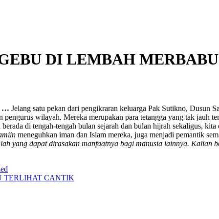
GGEBU DI LEMBAH MERBABU
…
Jelang satu pekan dari pengikraran keluarga Pak Sutikno, Dusun Sa
pengurus wilayah. Mereka merupakan para tetangga yang tak jauh tem
 berada di tengah-tengah bulan sejarah dan bulan hijrah sekaligus, kit
amiin
meneguhkan iman dan Islam mereka, juga menjadi pemantik seman
lah yang dapat dirasakan manfaatnya bagi manusia lainnya. Kalian 
zed
 TERLIHAT CANTIK