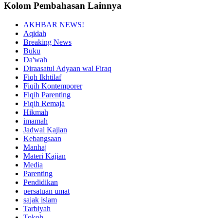
Kolom Pembahasan Lainnya
AKHBAR NEWS!
Aqidah
Breaking News
Buku
Da'wah
Diraasatul Adyaan wal Firaq
Fiqh Ikhtilaf
Fiqih Kontemporer
Fiqih Parenting
Fiqih Remaja
Hikmah
imamah
Jadwal Kajian
Kebangsaan
Manhaj
Materi Kajian
Media
Parenting
Pendidikan
persatuan umat
sajak islam
Tarbiyah
Tokoh