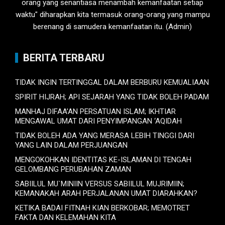
orang yang senantiasa menambah kemanfaatan setiap
waktu" diharapkan kita termasuk orang-orang yang mampu
berenang di samudera kemanfaatan itu. (Admin)
BERITA TERBARU
TIDAK INGIN TERTINGGAL DALAM BERBURU KEMUALIAAN
SPIRIT HIJRAH; API SEJARAH YANG TIDAK BOLEH PADAM
MANHAJ DIFAA’AN PERSATUAN ISLAM; IKHTIAR
MENGAWAL UMAT DARI PENYIMPANGAN ‘AQIDAH
TIDAK BOLEH ADA YANG MERASA LEBIH TINGGI DARI
YANG LAIN DALAM PERJUANGAN
MENGOKOHKAN IDENTITAS KE-ISLAMAN DI TENGAH
GELOMBANG PERUBAHAN ZAMAN
SABIILUL MU`MINIIN VERSUS SABIILUL MUJRIMIIN;
KEMANAKAH ARAH PERJALANAN UMAT DIARAHKAN?
KETIKA BADAI FITNAH KIAN BERKOBAR; MEMOTRET
FAKTA DAN KELEMAHAN KITA