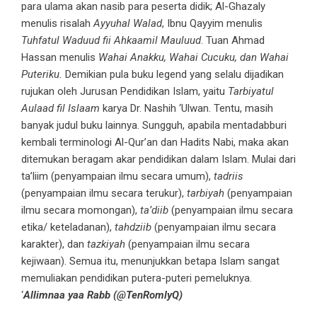
para ulama akan nasib para peserta didik; Al-Ghazaly
menulis risalah
Ayyuhal Walad
, Ibnu Qayyim menulis
Tuhfatul Waduud fii Ahkaamil Mauluud
. Tuan Ahmad
Hassan menulis
Wahai Anakku, Wahai Cucuku, dan Wahai
Puteriku.
Demikian pula buku legend yang selalu dijadikan
rujukan oleh Jurusan Pendidikan Islam, yaitu
Tarbiyatul
Aulaad fil Islaam
karya Dr. Nashih ‘Ulwan. Tentu, masih
banyak judul buku lainnya. Sungguh, apabila mentadabburi
kembali terminologi Al-Qur’an dan Hadits Nabi, maka akan
ditemukan beragam akar pendidikan dalam Islam. Mulai dari
ta’liim (penyampaian ilmu secara umum),
tadriis
(penyampaian ilmu secara terukur),
tarbiyah
(penyampaian
ilmu secara momongan),
ta’diib
(penyampaian ilmu secara
etika/ keteladanan),
tahdziib
(penyampaian ilmu secara
karakter), dan
tazkiyah
(penyampaian ilmu secara
kejiwaan). Semua itu, menunjukkan betapa Islam sangat
memuliakan pendidikan putera-puteri pemeluknya.
‘
Allimnaa yaa Rabb (@TenRomlyQ)