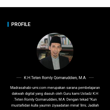
PROFILE
K.H.Teten Romly Qomaruddien, M.A.
Madrasahabi-umi.com merupakan sarana pembelajaran
dakwah digital yang diasuh oleh Guru kami Ustadz K.H
.Teten Romly Qomaruddien, M.A. Dengan tekad "Kun
mustafiidan kulla yaumin ziyaadatan minal 'ilmi; Jadilah