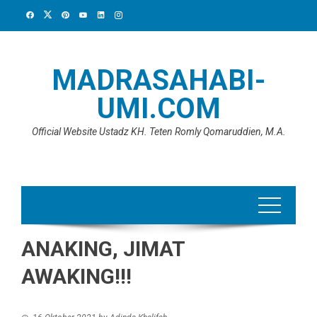
Skip
to
content
MADRASAHABI-
UMI.COM
Official Website Ustadz KH. Teten Romly Qomaruddien, M.A.
ANAKING, JIMAT
AWAKING!!!