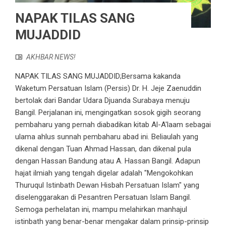
​​NAPAK TILAS SANG
MUJADDID
AKHBAR NEWS!
​​NAPAK TILAS SANG MUJADDID;​ Bersama kakanda
Waketum ​​Persatuan Islam (Persis) ​Dr. H. Jeje Zaenuddin
bertolak dari Bandar Uda​​ra Djuanda Surabaya menuju
Bangil. Perjalanan ini, mengingatkan sosok gigih seorang ​
pembaharu​ yang pernah diabadikan kitab ​Al-A'laam​ sebagai
ulama ahlus sunnah pembaharu abad ini. Beliaulah yang
dikenal dengan ​Tuan Ahmad Hassan​​, dan dikenal pula
dengan ​Hassan Bandung​​ atau ​A. Hassan Bangil​​. Adapun
hajat ilmiah yang tengah digelar adalah ​"Mengokohkan
Thuruqul Istinbath Dewan Hisbah Persatuan Islam"​ yang
diselenggarakan di Pesantren Persatuan Islam Bangil.
Semoga perhelatan ini, mampu melahirkan ​manhajul
istinbath​ yang benar-benar mengakar dalam prinsip-prinsip ​