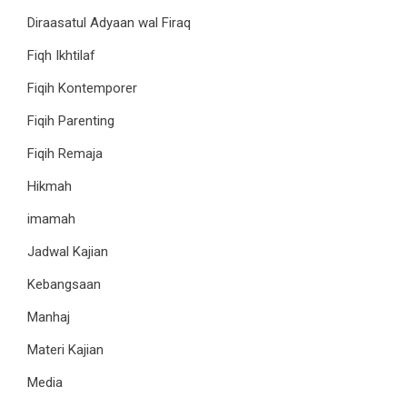
Diraasatul Adyaan wal Firaq
Fiqh Ikhtilaf
Fiqih Kontemporer
Fiqih Parenting
Fiqih Remaja
Hikmah
imamah
Jadwal Kajian
Kebangsaan
Manhaj
Materi Kajian
Media