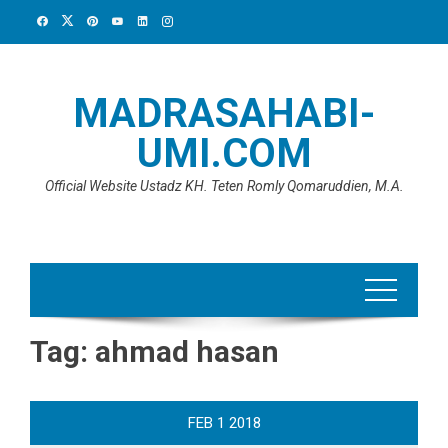
Skip
to
content
MADRASAHABI-
UMI.COM
Official Website Ustadz KH. Teten Romly Qomaruddien, M.A.
Tag:
ahmad hasan
FEB
1
2018