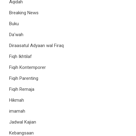
Aqidah
Breaking News
Buku
Da'wah
Diraasatul Adyaan wal Firaq
Fiqh Ikhtilaf
Fiqih Kontemporer
Fiqih Parenting
Fiqih Remaja
Hikmah
imamah
Jadwal Kajian
Kebangsaan