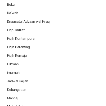
Buku
Da'wah
Diraasatul Adyaan wal Firaq
Fiqh Ikhtilaf
Fiqih Kontemporer
Fiqih Parenting
Fiqih Remaja
Hikmah
imamah
Jadwal Kajian
Kebangsaan
Manhaj