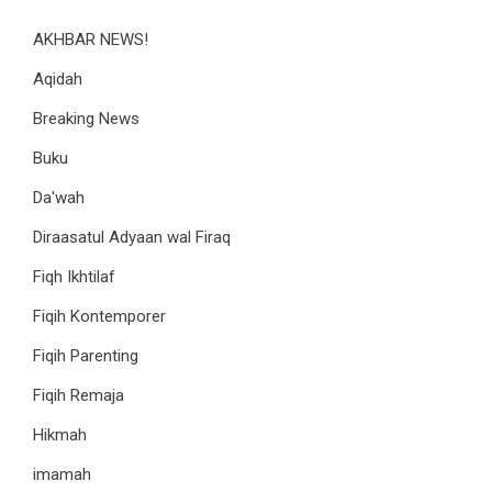
AKHBAR NEWS!
Aqidah
Breaking News
Buku
Da'wah
Diraasatul Adyaan wal Firaq
Fiqh Ikhtilaf
Fiqih Kontemporer
Fiqih Parenting
Fiqih Remaja
Hikmah
imamah