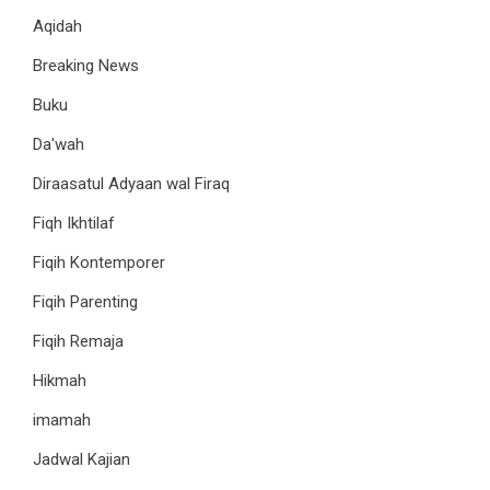
Aqidah
Breaking News
Buku
Da'wah
Diraasatul Adyaan wal Firaq
Fiqh Ikhtilaf
Fiqih Kontemporer
Fiqih Parenting
Fiqih Remaja
Hikmah
imamah
Jadwal Kajian