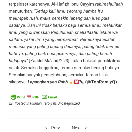
terpeleset karenanya. Al-Hafizh Ibnu Qayyim
rahimahullaah
menuturkan:
“Setiap kali ilmu seorang hamba itu
melimpah ruah, maka semakin lapang dan luas pula
dadanya. Dan ini tidak berlaku bagi semua ilmu, melainkan
ilmu yang diwariskan Rasulullaah shallallaahu ‘alaihi wa
sallam, yakni ilmu yang bermanfaat. Pemiliknya adalah
manusia yang paling lapang dadanya, paling tidak sempit
hatinya, paling baik budi pekertinya, dan paling bersih
hidupnya”
[Zaadul Ma’aad/2:23]. Itulah hakikat pemilik ilmu
sejati. Semakin tinggi ilmu, terasa semakin bening hatinya.
Semakin banyak pengetahuan, semakin terasa bijak
sikapnya.
Lapangkan yaa Rabb
(@TenRomlyQ)
Posted in
Hikmah
,
Tarbiyah
,
Uncategorized
Prev
Next