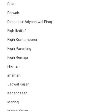
Buku
Da'wah
Diraasatul Adyaan wal Firaq
Fiqh Ikhtilaf
Fiqih Kontemporer
Fiqih Parenting
Fiqih Remaja
Hikmah
imamah
Jadwal Kajian
Kebangsaan
Manhaj