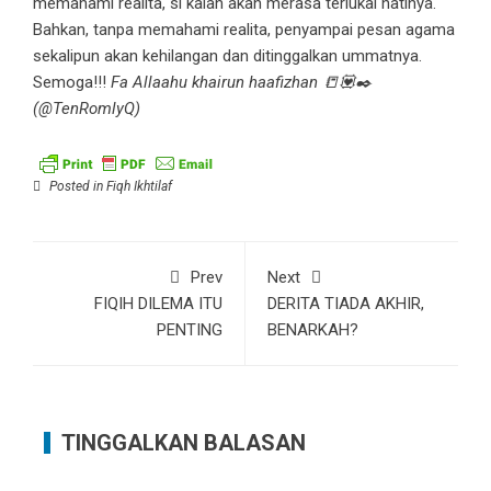
memahami realita, si kalah akan merasa terlukai hatinya.
Bahkan, tanpa memahami realita, penyampai pesan agama
sekalipun akan kehilangan dan ditinggalkan ummatnya.
Semoga!!!
Fa Allaahu khairun haafizhan 📒💟✒️
(@TenRomlyQ)
Posted in
Fiqh Ikhtilaf
Prev
Next
FIQIH DILEMA ITU
DERITA TIADA AKHIR,
PENTING
BENARKAH?
TINGGALKAN BALASAN