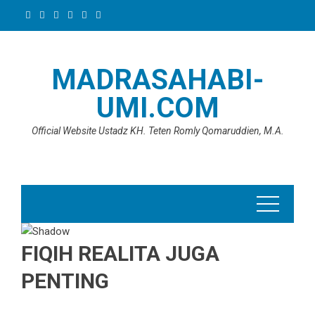
Skip
to
content
MADRASAHABI-
UMI.COM
Official Website Ustadz KH. Teten Romly Qomaruddien, M.A.
FIQIH REALITA JUGA
PENTING