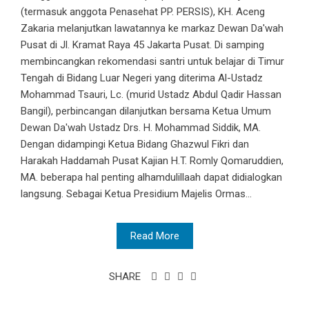
(termasuk anggota Penasehat PP. PERSIS), KH. Aceng
Zakaria melanjutkan lawatannya ke markaz Dewan Da'wah
Pusat di Jl. Kramat Raya 45 Jakarta Pusat. Di samping
membincangkan rekomendasi santri untuk belajar di Timur
Tengah di Bidang Luar Negeri yang diterima Al-Ustadz
Mohammad Tsauri, Lc. (murid Ustadz Abdul Qadir Hassan
Bangil), perbincangan dilanjutkan bersama Ketua Umum
Dewan Da'wah Ustadz Drs. H. Mohammad Siddik, MA.
Dengan didampingi Ketua Bidang Ghazwul Fikri dan
Harakah Haddamah Pusat Kajian H.T. Romly Qomaruddien,
MA. beberapa hal penting alhamdulillaah dapat didialogkan
langsung. Sebagai Ketua Presidium Majelis Ormas...
Read More
SHARE