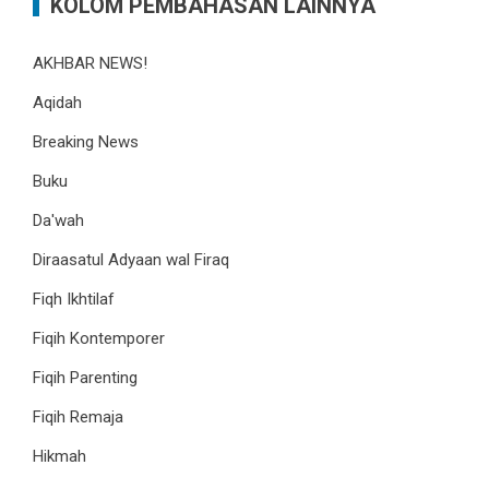
KOLOM PEMBAHASAN LAINNYA
AKHBAR NEWS!
Aqidah
Breaking News
Buku
Da'wah
Diraasatul Adyaan wal Firaq
Fiqh Ikhtilaf
Fiqih Kontemporer
Fiqih Parenting
Fiqih Remaja
Hikmah