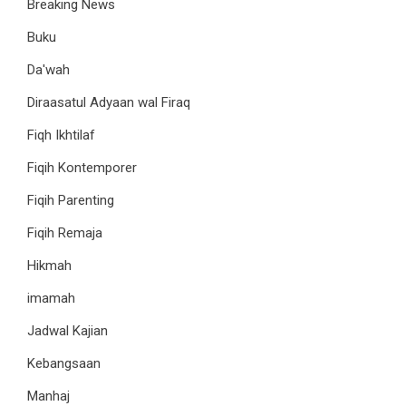
Breaking News
Buku
Da'wah
Diraasatul Adyaan wal Firaq
Fiqh Ikhtilaf
Fiqih Kontemporer
Fiqih Parenting
Fiqih Remaja
Hikmah
imamah
Jadwal Kajian
Kebangsaan
Manhaj