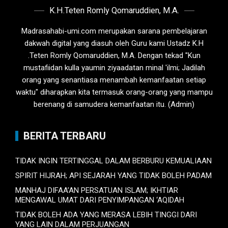
K.H.Teten Romly Qomaruddien, M.A.
Madrasahabi-umi.com merupakan sarana pembelajaran
dakwah digital yang diasuh oleh Guru kami Ustadz K.H
.Teten Romly Qomaruddien, M.A. Dengan tekad "Kun
mustafiidan kulla yaumin ziyaadatan minal 'ilmi; Jadilah
orang yang senantiasa menambah kemanfaatan setiap
waktu" diharapkan kita termasuk orang-orang yang mampu
berenang di samudera kemanfaatan itu. (Admin)
BERITA TERBARU
TIDAK INGIN TERTINGGAL DALAM BERBURU KEMUALIAAN
SPIRIT HIJRAH; API SEJARAH YANG TIDAK BOLEH PADAM
MANHAJ DIFAA’AN PERSATUAN ISLAM; IKHTIAR
MENGAWAL UMAT DARI PENYIMPANGAN ‘AQIDAH
TIDAK BOLEH ADA YANG MERASA LEBIH TINGGI DARI
YANG LAIN DALAM PERJUANGAN