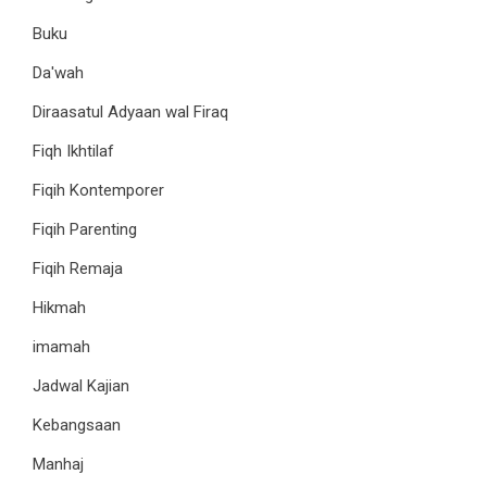
Buku
Da'wah
Diraasatul Adyaan wal Firaq
Fiqh Ikhtilaf
Fiqih Kontemporer
Fiqih Parenting
Fiqih Remaja
Hikmah
imamah
Jadwal Kajian
Kebangsaan
Manhaj