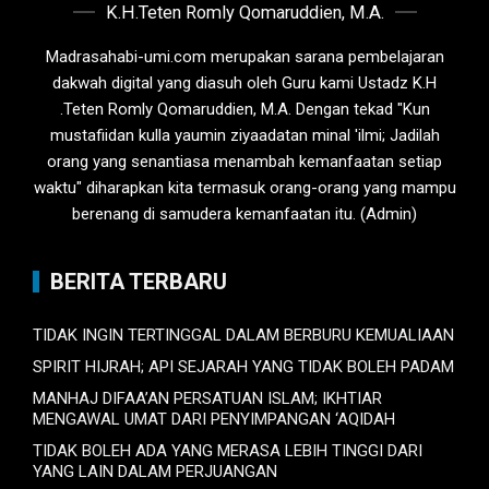
K.H.Teten Romly Qomaruddien, M.A.
Madrasahabi-umi.com merupakan sarana pembelajaran
dakwah digital yang diasuh oleh Guru kami Ustadz K.H
.Teten Romly Qomaruddien, M.A. Dengan tekad "Kun
mustafiidan kulla yaumin ziyaadatan minal 'ilmi; Jadilah
orang yang senantiasa menambah kemanfaatan setiap
waktu" diharapkan kita termasuk orang-orang yang mampu
berenang di samudera kemanfaatan itu. (Admin)
BERITA TERBARU
TIDAK INGIN TERTINGGAL DALAM BERBURU KEMUALIAAN
SPIRIT HIJRAH; API SEJARAH YANG TIDAK BOLEH PADAM
MANHAJ DIFAA’AN PERSATUAN ISLAM; IKHTIAR
MENGAWAL UMAT DARI PENYIMPANGAN ‘AQIDAH
TIDAK BOLEH ADA YANG MERASA LEBIH TINGGI DARI
YANG LAIN DALAM PERJUANGAN