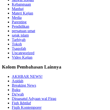
Kebangsaan
Manhaj
Materi Kajian
Media
Parenting
Pendidikan
persatuan umat
sajak islam
Tarbiyah
Tokoh
Tsaqofah
Uncategorized
Video Kajian
Kolom Pembahasan Lainnya
AKHBAR NEWS!
Aqidah
Breaking News
Buku
Da'wah
Diraasatul Adyaan wal Firaq
Fiqh Ikhtilaf
Fiqih Kontemporer