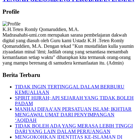
Profile
K.H.Teten Romly Qomaruddien, M.A.
Madrasahabi-umi.com merupakan sarana pembelajaran dakwah
digital yang diasuh oleh Guru kami Ustadz K.H .Teten Romly
Qomaruddien, M.A. Dengan tekad "Kun mustafiidan kulla yaumin
ziyaadatan minal 'ilmi; Jadilah orang yang senantiasa menambah
kemanfaatan setiap waktu" diharapkan kita termasuk orang-orang
yang mampu berenang di samudera kemanfaatan itu. (Admin)
Berita Terbaru
TIDAK INGIN TERTINGGAL DALAM BERBURU
KEMUALIAAN
SPIRIT HIJRAH; API SEJARAH YANG TIDAK BOLEH
PADAM
MANHAJ DIFAA’AN PERSATUAN ISLAM; IKHTIAR
MENGAWAL UMAT DARI PENYIMPANGAN
‘AQIDAH
TIDAK BOLEH ADA YANG MERASA LEBIH TINGGI
DARI YANG LAIN DALAM PERJUANGAN
MENGOKOHKAN IDENTITAS KE-ISLAMAN DI