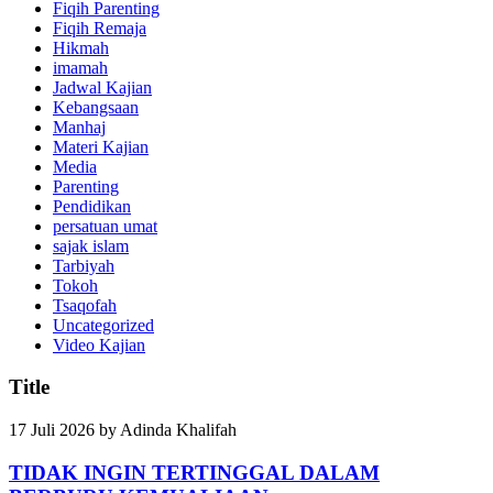
Fiqih Parenting
Fiqih Remaja
Hikmah
imamah
Jadwal Kajian
Kebangsaan
Manhaj
Materi Kajian
Media
Parenting
Pendidikan
persatuan umat
sajak islam
Tarbiyah
Tokoh
Tsaqofah
Uncategorized
Video Kajian
Title
17 Juli 2026
by
Adinda Khalifah
TIDAK INGIN TERTINGGAL DALAM