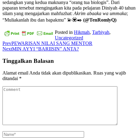
sedangkan yang kedua maknanya “orang tua biologis”. Dari
paparan tersebut mengingatkan kita pada pelajaran Diniyah 40 tahun
silam yang mengajarkan mahfuzhat:
Akrim abaaka wa ummaka
;
“Muliakanlah ibu dan bapakmu” 💫💟✒️
(@TenRomlyQ)
Posted in
Hikmah
,
Tarbiyah
,
Uncategorized
Prev
PEWARISAN NILAI SANG MENTOR
Next
MIN AYYI “BARIISIN” ANTA?
Tinggalkan Balasan
Alamat email Anda tidak akan dipublikasikan.
Ruas yang wajib
ditandai
*