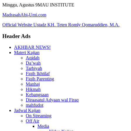
Skip
Minggu, Agustus 9
MAU INSTITUTE
to
MadrasahAbi-Umi.com
content
Official Website Ustadz KH. Teten Romly Qomaruddien, M.A.
Header Ads
AKHBAR NEWS!
Materi Kajian
Aqidah
Da’wah
Tarbiyah
Fiqih Ikhtilaf
Fiqih Parenting
Manhaj
Hikmah
Kebangsaan
Diraasatul Adyaan wal Firaq
mahfudot
Jadwal Kajian
On Streaming
Off Air
Media