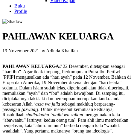
Video Kajian
Buku
Profile
PAHLAWAN KELUARGA
19 November 2021
by
Adinda Khalifah
PAHLAWAN KELUARGA
// 22 Desember, ditetapkan sebagai
“hari ibu”. Agar tidak timpang, Perkumpulan Putra Ibu Pertiwi
[PPIP] mengusulkan ada “hari ayah” pada 12 November. Bahkan di
Eropa dan Amerika, 19 November dikenal dengan “hari lelaki”
sedunia. Dalam Islam sudah jelas, diperingati atau tidak diperingati,
memuliakan “ayah” dan “ibu” adalah kewajiban. Di samping itu,
diciptakannya laki-laki dan perempuan merupakan tanda-tanda
kebesaran Allah
‘azza wa jalla
sebagai makhluq berpasang-
pasangan
[azwaaj]
. Untuk menyebut kemuliaan keduanya,
Rasulullaah
shallallaahu ‘alaihi wa sallam
menggunakan kata
“abawaahu” [artinya: kedua orang tua]. Para ahli ilmu memberikan
penjelasan, kata “abun-ummun” berbeda dengan kata “waalid-
waalidah”. Yang pertama maknanya “orang tua ideologis”,