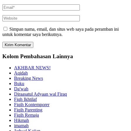
Simpan nama, email, dan situs web saya pada peramban ini
untuk komentar saya berikutnya.
Kolom Pembahasan Lainnya
AKHBAR NEWS!
Aqidah
Breaking News
Buku
Da'wah
Diraasatul Adyaan wal Firaq
Fiqh Ikhtilaf
Fiqih Kontemporer
Fiqih Parenting
Fiqih Remaja
Hikmah
imamah
Jadwal Kajian