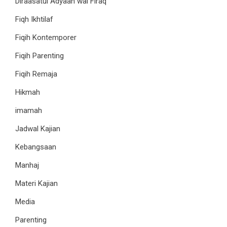
Diraasatul Adyaan wal Firaq
Fiqh Ikhtilaf
Fiqih Kontemporer
Fiqih Parenting
Fiqih Remaja
Hikmah
imamah
Jadwal Kajian
Kebangsaan
Manhaj
Materi Kajian
Media
Parenting