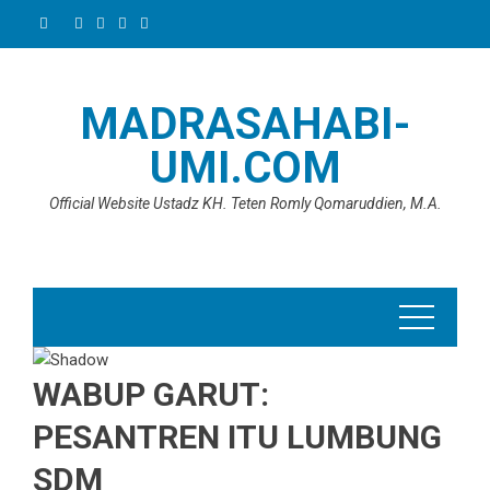
Skip
to
content
MADRASAHABI-
UMI.COM
Official Website Ustadz KH. Teten Romly Qomaruddien, M.A.
WABUP GARUT:
PESANTREN ITU LUMBUNG
SDM