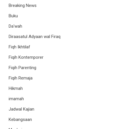
Breaking News
Buku
Da'wah
Diraasatul Adyaan wal Firaq
Fiqh Ikhtilaf
Fiqih Kontemporer
Fiqih Parenting
Fiqih Remaja
Hikmah
imamah
Jadwal Kajian
Kebangsaan